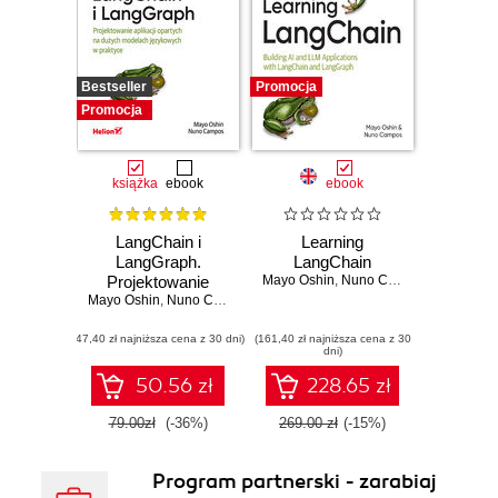
Bestseller
Promocja
Promocja
książka
ebook
ebook
LangChain i
Learning
LangGraph.
LangChain
Projektowanie
Mayo Oshin
,
Nuno Campos
Mayo Oshin
aplikacji opartych
,
Nuno Campos
na dużych
(47,40 zł najniższa cena z 30 dni)
modelach
(161,40 zł najniższa cena z 30
dni)
językowych w
praktyce
50.56 zł
228.65 zł
79.00zł
(-36%)
269.00 zł
(-15%)
Program partnerski - zarabiaj