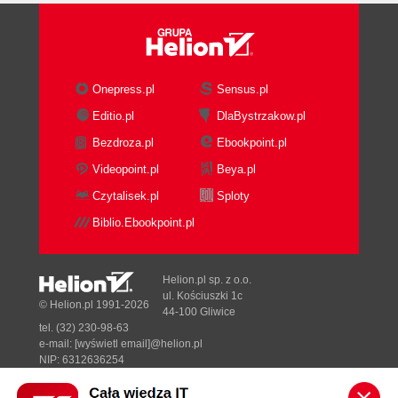
Onepress.pl
Sensus.pl
Editio.pl
DlaBystrzakow.pl
Bezdroza.pl
Ebookpoint.pl
Videopoint.pl
Beya.pl
Czytalisek.pl
Sploty
Biblio.Ebookpoint.pl
Helion.pl sp. z o.o.
ul. Kościuszki 1c
© Helion.pl 1991-2026
44-100 Gliwice
tel. (32) 230-98-63
e-mail:
[wyświetl email]@helion.pl
NIP: 6312636254
Regon: 241989027