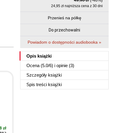
49,90 zł
(-48%)
24,95 zł najniższa cena z 30 dni
Przenieś na półkę
Do przechowalni
Powiadom o dostępności audiobooka »
Opis
książki
Ocena (
5.0
/
6
) i opinie (3)
Szczegóły
książki
Spis treści
książki
8 zł