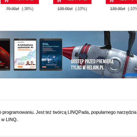
79.00zł
(-38%)
139.00zł
(-10%)
139.00zł
(-10
 o programowaniu. Jest też twórcą LINQPada, popularnego narzędzia
 w LINQ.