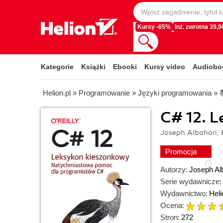
Kursy -65%
Inż. zwrotna 39,90
Kategorie
Książki
Ebooki
Kursy video
Audiobo
Helion.pl
»
Programowanie
»
Języki programowania
»
C# 12. 
Joseph Albahari, 
Promocja
Autorzy:
Joseph Al
Serie wydawnicze:
Wydawnictwo:
Heli
Ocena:
Stron:
272