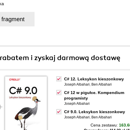
ka
j fragment
rabatem i zyskaj darmową dostawę
C# 12. Leksykon kieszonkowy
Joseph Albahari
,
Ben Albahari
C# 12 w pigułce. Kompendium
programisty
Joseph Albahari
C# 9.0. Leksykon kieszonkowy
Joseph Albahari
,
Ben Albahari
Cena zestawu:
163.6