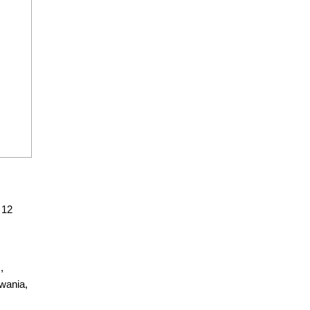
 12
,
wania,
.