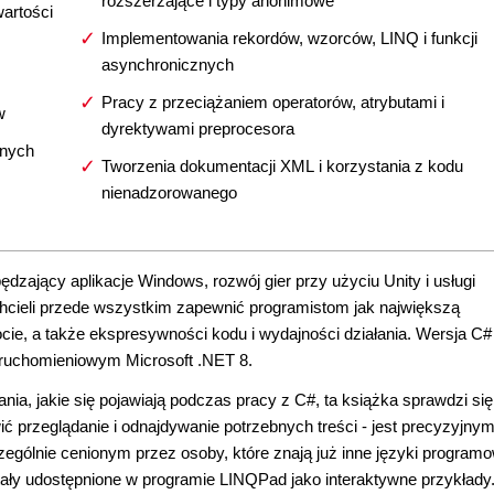
rozszerzające i typy anonimowe
wartości
Implementowania rekordów, wzorców, LINQ i funkcji
asynchronicznych
Pracy z przeciążaniem operatorów, atrybutami i
w
dyrektywami preprocesora
onych
Tworzenia dokumentacji XML i korzystania z kodu
nienadzorowanego
zający aplikacje Windows, rozwój gier przy użyciu Unity i usługi
cieli przede wszystkim zapewnić programistom jak największą
ocie, a także ekspresywności kodu i wydajności działania. Wersja C#
ruchomieniowym Microsoft .NET 8.
nia, jakie się pojawiają podczas pracy z C#, ta książka sprawdzi się
ić przeglądanie i odnajdywanie potrzebnych treści - jest precyzyjnym
gólnie cenionym przez osoby, które znają już inne języki programo
tały udostępnione w programie LINQPad jako interaktywne przykłady