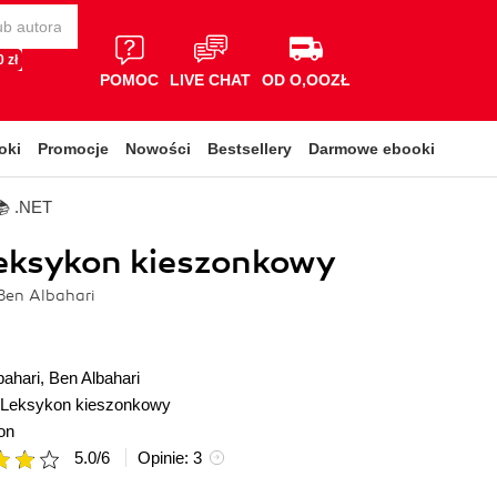
 zł
POMOC
LIVE CHAT
OD O,OOZŁ
oki
Promocje
Nowości
Bestsellery
Darmowe ebooki
📚 .NET
Leksykon kieszonkowy
Ben Albahari
bahari
,
Ben Albahari
Leksykon kieszonkowy
on
5.0
/
6
Opinie:
3