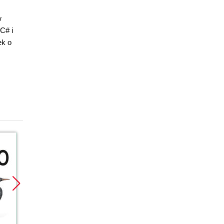
w
C# i
ek o
Promocja
Promocja
Promoc