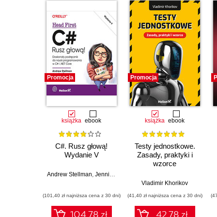
Promocja
Promocja
P
książka
ebook
książka
ebook
C#. Rusz głową!
Testy jednostkowe.
Wydanie V
Zasady, praktyki i
wzorce
Andrew Stellman
,
Jennifer Greene
Vladimir Khorikov
(101,40 zł najniższa cena z 30 dni)
(41,40 zł najniższa cena z 30 dni)
(4
104.78 zł
42.78 zł