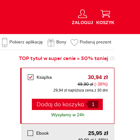
ZALOGUJ
KOSZYK
Pobierz aplikację
Bony
Podaruj prezent
TOP tytuł w super cenie » 50% taniej
30,94 zł
Książka
49,90 zł
(-38%)
29,94 zł najniższa cena z 30 dni
Dodaj do koszyka
Wysyłamy w 24h
25,95 zł
Ebook