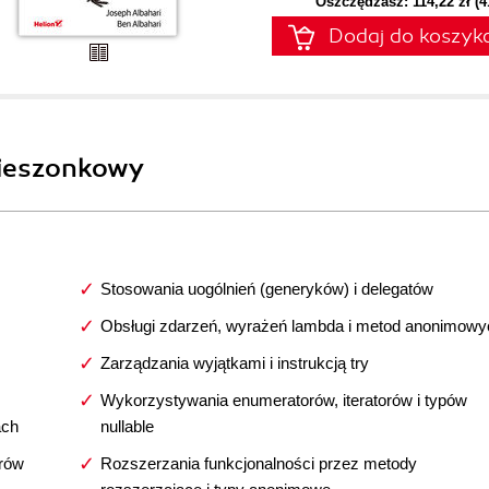
Oszczędzasz: 114,22 zł (
Dodaj do koszyk
kieszonkowy
Stosowania uogólnień (generyków) i delegatów
Obsługi zdarzeń, wyrażeń lambda i metod anonimowy
Zarządzania wyjątkami i instrukcją try
Wykorzystywania enumeratorów, iteratorów i typów
ach
nullable
trów
Rozszerzania funkcjonalności przez metody