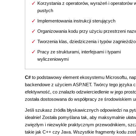
Korzystania z operatorów, wyrażeń i operatorów 
pustych
Implementowania instrukcji sterujących
Organizowania kodu przy użyciu przestrzeni naz
Tworzenia klas, dziedziczenia i typów zagnieżdż
Pracy ze strukturami, interfejsami i typami
wyliczeniowymi
C#
to podstawowy element ekosystemu Microsoftu, napęd
backendowe z użyciem ASP.NET. Twórcy tego języka ch
efektywność, co znalazło odzwierciedlenie w jego prost
została dostosowana do współpracy ze środowiskiem u
Jeśli szukasz źródła błyskawicznych odpowiedzi na pyta
idealnie! Została pomyślana tak, aby maksymalnie ułatw
zwięzłym i niezwykle praktycznym przewodnikiem, szcze
takie jak C++ czy Java. Wszystkie fragmenty kodu zos