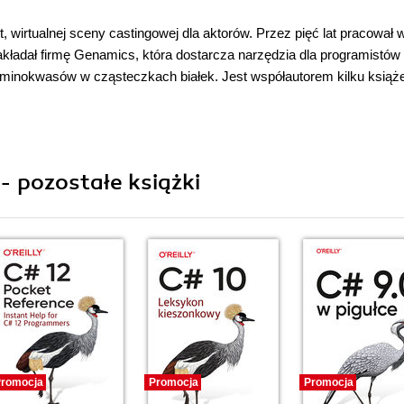
, wirtualnej sceny castingowej dla aktorów. Przez pięć lat pracował 
akładał firmę Genamics, która dostarcza narzędzia dla programistów 
minokwasów w cząsteczkach białek. Jest współautorem kilku książ
- pozostałe książki
romocja
Promocja
Promocja