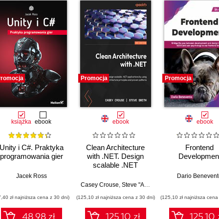
romocja
Promocja
Promocja
książka
ebook
ebook
ebook
Unity i C#. Praktyka
Clean Architecture
Frontend
programowania gier
with .NET. Design
Developmen
scalable .NET
applications by using
Jacek Ross
Dario Benevent
Clean Architecture
Casey Crouse
,
Steve "Ardalis" Smith
,
Jason Taylor
principles and proven
7,40 zł najniższa cena z 30 dni)
(125,10 zł najniższa cena z 30 dni)
(125,10 zł najniższa cena 
patterns
48.98 zł
125.10 zł
125.10 