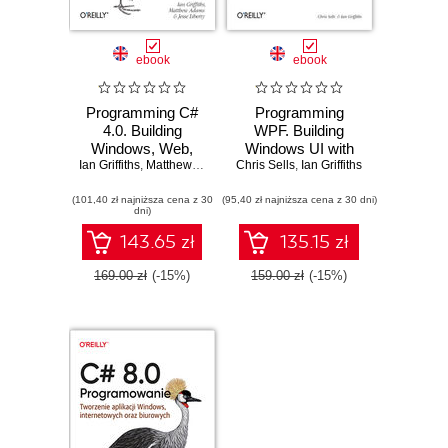
ebook
ebook
Programming C#
Programming
4.0. Building
WPF. Building
Windows, Web,
Windows UI with
Ian Griffiths
and RIA
,
Matthew Adams
,
Chris Sells
Jesse Liberty
Windows
,
Ian Griffiths
Applications for the
Presentation
(101,40 zł najniższa cena z 30
.NET 4.0
(95,40 zł najniższa cena z 30 dni)
Foundation. 2nd
dni)
Framework
Edition
143.65 zł
135.15 zł
169.00 zł
(-15%)
159.00 zł
(-15%)