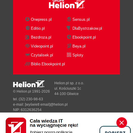
Onepress.pl
Sensus.pl
Editio.pl
DlaBystrzakow.pl
Bezdroza.pl
Ebookpoint.pl
Videopoint.pl
Beya.pl
Czytalisek.pl
Sploty
Biblio.Ebookpoint.pl
Helion.pl sp. z o.o.
ul. Kościuszki 1c
© Helion.pl 1991-2026
44-100 Gliwice
tel. (32) 230-98-63
e-mail:
[wyświetl email]@helion.pl
NIP: 6312636254
Regon: 241989027
Designed with ♥ by
Tonik.pl