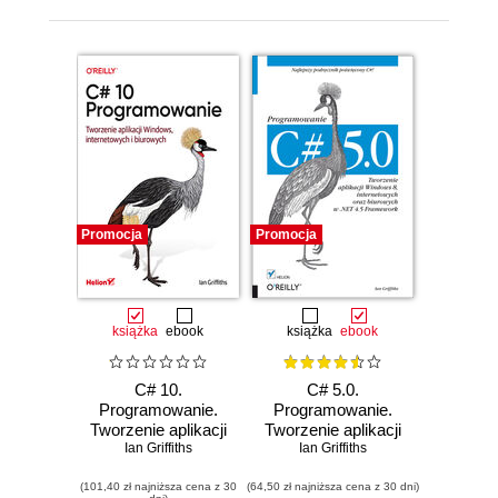
Promocja
Promocja
książka
ebook
książka
ebook
C# 10.
C# 5.0.
Programowanie.
Programowanie.
Tworzenie aplikacji
Tworzenie aplikacji
Windows,
Ian Griffiths
Windows 8,
Ian Griffiths
internetowych i
internetowych oraz
(101,40 zł najniższa cena z 30
biurowych
(64,50 zł najniższa cena z 30 dni)
biurowych w .NET