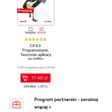
Promocja
książka
ebook
C# 8.0.
Programowanie.
Tworzenie aplikacji
Windows,
Ian Griffiths
internetowych oraz
(74,50 zł najniższa cena z 30 dni)
biurowych
77.48 zł
149.00zł
(-48%)
Program partnerski - zarabiaj
więcej »