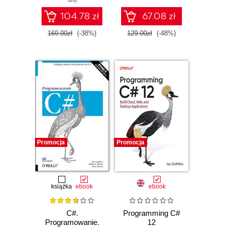
dni)
4.5 Framework
104.78 zł
67.08 zł
169.00zł
(-38%)
129.00zł
(-48%)
Promocja
Promocja
książka
ebook
ebook
C#.
Programming C#
Programowanie.
12