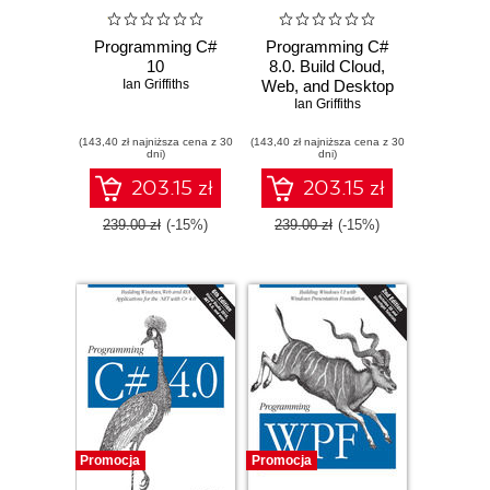
Programming C#
Programming C#
10
8.0. Build Cloud,
Ian Griffiths
Web, and Desktop
Applications
Ian Griffiths
(143,40 zł najniższa cena z 30
(143,40 zł najniższa cena z 30
dni)
dni)
203.15 zł
203.15 zł
239.00 zł
(-15%)
239.00 zł
(-15%)
Promocja
Promocja