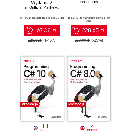
Wydanie VI
Ian Griffiths
Ian Griffiths
,
Matthew Adams
,
Jesse Liberty
(64,50 zł najniższa cena z 30 dni)
(161,40 zł najniższa cena z 30
dni)
67.08 zł
228.65 zł
129.00zł
(-48%)
269.00 zł
(-15%)
Promocja
Promocja
ebook
ebook