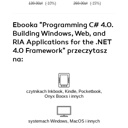
139.00zł
(-10%)
269.00zł
(-15%)
169.0
Ebooka
"Programming C# 4.0.
Building Windows, Web, and
RIA Applications for the .NET
4.0 Framework"
przeczytasz
na:
czytnikach Inkbook, Kindle, Pocketbook,
Onyx Booxs i innych
systemach Windows, MacOS i innych