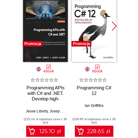
Promocja
Promocja
Promocj
ebook
ebook
ksią
Programming APIs
Programming C#
with C# and .NET.
12
Progr
Develop high-
Tworzen
performance APIs
Wi
Ian Griffiths
that ensure
inter
Jesse Liberty
,
Joseph Dluzen
Ian
seamless
bi
(125,10 zł najniższa cena z 30
(228,65 zł najniższa cena z 30
(84,50 zł naj
application
dni)
dni)
communication
125.10 zł
228.65 zł
and enhanced
security