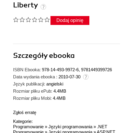
Liberty
Dodaj opinię
Szczegóły
ebooka
ISBN Ebooka:
978-14-493-9972-6, 9781449399726
Data wydania ebooka :
2010-07-30
Język publikacji:
angielski
Rozmiar pliku ePub:
4.4MB
Rozmiar pliku Mobi:
4.4MB
Zgłoś erratę
Kategorie:
Programowanie
»
Języki programowania
»
.NET
Programowanie
»
Języki programowania
»
ASP.NET