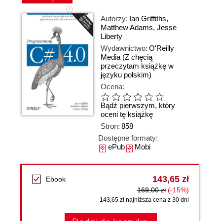
Autorzy:
Ian Griffiths
,
Matthew Adams
,
Jesse
Liberty
Wydawnictwo:
O'Reilly
Media
(Z chęcią
przeczytam książkę w
języku polskim)
Ocena:
Bądź pierwszym, który
oceni tę książkę
Stron:
858
Dostępne formaty:
ePub
Mobi
143,65 zł
Ebook
169,00 zł
(-15%)
143,65 zł najniższa cena z 30 dni