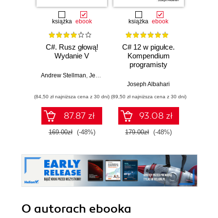
książka
ebook
książka
ebook
ksią
C#. Rusz głową!
C# 12 w pigułce.
Testy 
Wydanie V
Kompendium
Zasady
programisty
w
Andrew Stellman
,
Jennifer Greene
Joseph Albahari
Vladi
(84,50 zł najniższa cena z 30 dni)
(89,50 zł najniższa cena z 30 dni)
(34,50 zł naj
87.87 zł
93.08 zł
169.00zł
(-48%)
179.00zł
(-48%)
69.0
O autorach
ebooka