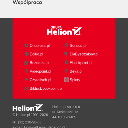
Współpraca
Defining Classes
Representing State with Properties
Protection Levels
Initializing with a Constructor
Fields: A Place to Put Data
Fields Can Be Fickle, but const Is
Forever
Onepress.pl
Sensus.pl
Read-only Fields and Properties
Editio.pl
DlaBystrzakow.pl
Related Constants with enum
Bezdroza.pl
Ebookpoint.pl
Value Types and Reference Types
Too Many Constructors, Mr. Mozart
Videopoint.pl
Beya.pl
Overloading
Czytalisek.pl
Sploty
Overloaded Methods and Default
Biblio.Ebookpoint.pl
Named Parameters
Object Initializers
Defining Methods
Helion.pl sp. z o.o.
Declaring Static Methods
ul. Kościuszki 1c
© Helion.pl 1991-2026
44-100 Gliwice
Static Fields and Properties
tel. (32) 230-98-63
Static Constructors
e-mail:
[wyświetl email]@helion.pl