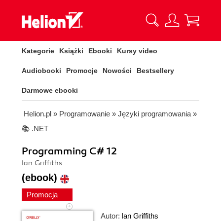
Kategorie
Książki
Ebooki
Kursy video
Audiobooki
Promocje
Nowości
Bestsellery
Darmowe ebooki
Helion.pl
»
Programowanie
»
Języki programowania
»
📚 .NET
Programming C# 12
Ian Griffiths
(ebook)
Promocja
Autor:
Ian Griffiths