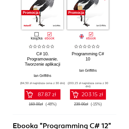
Promocja
Promocja
Promocj
książka
ebook
ebook
ksią
C# 10.
Programming C#
C
Programowanie.
10
Progr
Tworzenie aplikacji
Tworzen
Windows,
Wi
Ian Griffiths
internetowych i
intern
Ian Griffiths
Ian
biurowych
bi
(84,50 zł najniższa cena z 30 dni)
(203,15 zł najniższa cena z 30
(74,50 zł naj
dni)
87.87 zł
203.15 zł
169.00zł
(-48%)
239.00zł
(-15%)
149.0
Ebooka
"Programming C# 12"