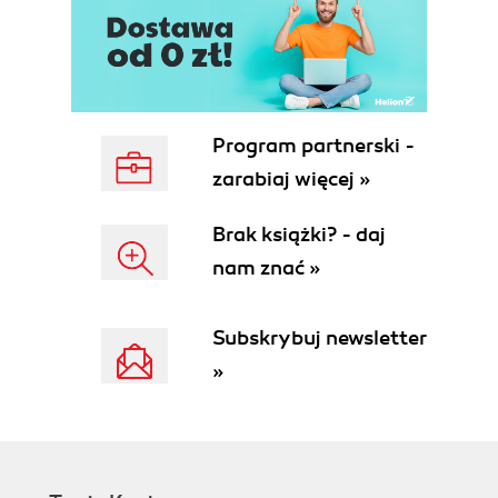
Comments and Whitespace
Preprocessing Directives
Compilation Symbols
#error and #warning
#line
#pragma
Program partnerski -
#nullable
zarabiaj więcej »
#region and #endregion
Fundamental Data Types
Brak książki? - daj
Numeric Types
nam znać »
Numeric conversions
Checked contexts
BigInteger, Int128, UInt128, and Half
Subskrybuj newsletter
Booleans
»
Strings and Characters
Immutability of strings
String manipulation methods
Formatting data in strings
Verbatim string literals