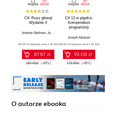
książka
ebook
książka
ebook
ksią
C#. Rusz głową!
C# 12 w pigułce.
Testy 
Wydanie V
Kompendium
Zasady
programisty
w
Andrew Stellman
,
Jennifer Greene
Joseph Albahari
Vladi
(84,50 zł najniższa cena z 30 dni)
(89,50 zł najniższa cena z 30 dni)
(34,50 zł naj
87.87 zł
93.08 zł
169.00zł
(-48%)
179.00zł
(-48%)
69.0
O autorze
ebooka