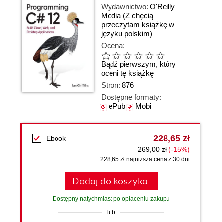
Wydawnictwo:
O'Reilly
Media
(Z chęcią
przeczytam książkę w
języku polskim)
Ocena:
Bądź pierwszym, który
oceni tę książkę
Stron:
876
Dostępne formaty:
ePub
Mobi
228,65 zł
Ebook
269,00 zł
(-15%)
228,65 zł najniższa cena z 30 dni
Dodaj do koszyka
Dostępny natychmiast po opłaceniu zakupu
lub