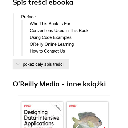
Spis treści
ebooka
Preface
Who This Book Is For
Conventions Used in This Book
Using Code Examples
OReilly Online Learning
How to Contact Us
Acknowledgments
pokaż cały spis treści
1. Introducing C#
Why C#?
Managed Code and the CLR
O'Reilly Media - inne książki
C# Prefers Generality to Specialization
C# Standards and Implementations
Many .NETs
Release Cycles and Long Term Support
Targeting Multiple .NET Runtimes
Visual Studio, Visual Studio Code, and
JetBrains Rider