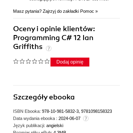
Masz pytania? Zajrzyj do zakładki
Pomoc
»
Oceny i opinie klientów:
Programming C# 12 Ian
Griffiths
Dodaj opinię
Szczegóły
ebooka
ISBN Ebooka:
978-10-981-5832-3, 9781098158323
Data wydania ebooka :
2024-06-07
Język publikacji:
angielski
Rozmiar pliku ePub:
4.3MB