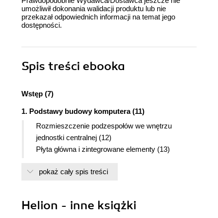
Prawdopodobnie Wydawca/Dostawca jeszcze nie
umożliwił dokonania walidacji produktu lub nie
przekazał odpowiednich informacji na temat jego
dostępności.
Spis treści
ebooka
Wstęp (7)
1. Podstawy budowy komputera (11)
Rozmieszczenie podzespołów we wnętrzu
jednostki centralnej (12)
Płyta główna i zintegrowane elementy (13)
Procesor i chłodzenie (18)
pokaż cały spis treści
Pamięć RAM (22)
Karta graficzna (25)
Dysk twardy (28)
Helion - inne książki
Napędy optyczne (29)