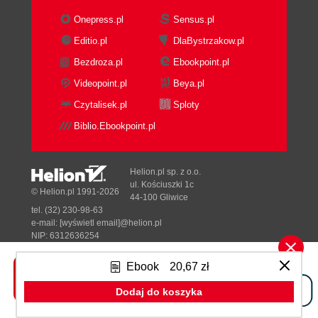
się czarny ekran (181)
Onepress.pl
Sensus.pl
Zawieszanie się komputera w trakcie
Editio.pl
DlaBystrzakow.pl
instalacji MS Windows XP (181)
Po załadowaniu systemu ekran monitora
Bezdroza.pl
Ebookpoint.pl
pozostaje czarny (184)
Videopoint.pl
Beya.pl
Nieprawidłowe wyświetlanie obrazu -
Czytalisek.pl
Sploty
artefakty (186)
Biblio.Ebookpoint.pl
System operacyjny nie jest uruchamiany
(187)
Po instalacji nowej wersji sterownika
Helion.pl sp. z o.o.
komputer odmawia posłuszeństwa (190)
ul. Kościuszki 1c
© Helion.pl 1991-2026
Usuwanie wirusów z systemu (192)
44-100 Gliwice
tel. (32) 230-98-63
Usuwanie złośliwego oprogramowania (196)
e-mail:
[wyświetl email]@helion.pl
Nie można uzyskać litery "Ł" (200)
NIP: 6312636254
Po wciśnięciu litery "z" na ekranie pojawia się
Regon: 241989027
"y" (200)
Ebook
20,67 zł
Designed with ♥ by
Tonik.pl
Rejestr systemu operacyjnego został
Dodaj do koszyka
uszkodzony (201)
Pełna wersja strony »
Punkty przywracania (202)