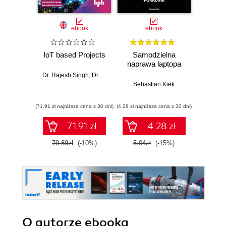
ebook
ebook
IoT based Projects
Samodzielna
Diag
naprawa laptopa
nap
główny
Dr. Rajesh Singh
,
Dr. Anita Gehlot
,
Dr. Lovi Raj Gupta
,
Navjot Ratho
Sebastian Kiek
Seba
(71,91 zł najniższa cena z 30 dni)
(4,28 zł najniższa cena z 30 dni)
(25,32 zł naj
71.91 zł
4.28 zł
79.89zł
(-10%)
5.04zł
(-15%)
29.7
O autorze
ebooka