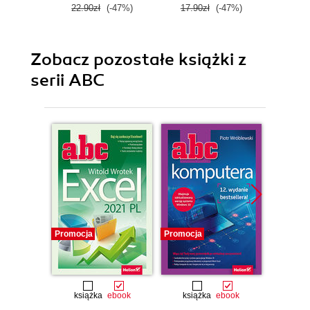
22.90zł
(-47%)
17.90zł
(-47%)
39.0
Zobacz pozostałe książki z
serii ABC
Promocja
Promocja
Promocj
książka
ebook
książka
ebook
ksią