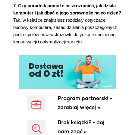
7. Czy poradnik pomoże mi zrozumieć, jak działa
Komputer zawiesza się w trakcie
komputer i jak dbać o jego sprawność na co dzień?
formatowania dysku twardego podczas
Tak, w książce znajdziesz rozdziały dotyczące
instalacji MS Windows 2000/XP (149)
budowy komputera, zasad działania poszczególnych
Dysk twardy jest niewidoczny przy próbie
podzespołów oraz wskazówki dotyczące codziennej
instalacji systemu Windows 2000/XP (150)
konserwacji i optymalizacji sprzętu.
Napęd optyczny "nie widzi" płyty (150)
Nagrywarka nie nagrywa na niektórych
nośnikach (155)
Problemy z wykrywaniem napędów
optycznych przez niektóre programy dla MS
Windows (161)
Problemy z kartami rozszerzeń i urządzeniami
peryferyjnymi (162)
Program partnerski -
Klawiatura USB nie działa w systemie DOS
zarabiaj więcej »
(162)
Utrata danych z pamięci PenDrive oraz kart
Brak książki? - daj
pamięci flash w systemie Windows 2000
(163)
nam znać »