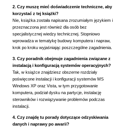
4. Diagnostyka i naprawa w praktyce (103)
2. Czy muszę mieć doświadczenie techniczne, aby
Problemy z uruchomieniem komputera (104)
korzystać z tej książki?
Brak oznak zasilania (104)
Nie, książka została napisana zrozumiałym językiem i
Brak obrazu na monitorze (110)
przeznaczona jest również dla osób bez
Z wnętrza komputera wydobywają się piski
specjalistycznej wiedzy technicznej. Stopniowo
(120)
wprowadza w tematykę budowy komputera i napraw,
Komputer nie uruchamia się z więcej niż
krok po kroku wyjaśniając poszczególne zagadnienia.
jednym modułem pamięci (122)
Natychmiast po włączeniu komputer sam się
3. Czy poradnik obejmuje zagadnienia związane z
wyłącza (124)
instalacją i konfiguracją systemów operacyjnych?
Komputer zawiesza się w trakcie procedury
Tak, w książce znajdziesz obszerne rozdziały
POST (126)
poświęcone instalacji i konfiguracji systemów MS
Po uruchomieniu komputera występuje błąd
Windows XP oraz Vista, w tym przygotowanie
CMOS (133)
komputera, podział dysku na partycje, instalację
Komputer automatycznie przechodzi do
sterowników i rozwiązywanie problemów podczas
BIOS-u (133)
instalacji.
Komputer nie uruchamia się po zakończeniu
4. Czy znajdę tu porady dotyczące odzyskiwania
procedury POST (134)
danych i naprawy po awarii?
Problemy z dyskami twardymi i innymi napędami