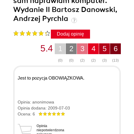
sam naprawiam komputer.
Wydanie II Bartosz Danowski,
Andrzej Pyrchla
Dodaj opinię
5.4
1
2
3
4
5
6
(0)
(0)
(2)
(2)
(3)
(13)
Jest to pozycja OBOWIĄZKOWA.
Opinia: anonimowa
Opinia dodana: 2009-07-03
Ocena: 6
Opinia
niepotwierdzona