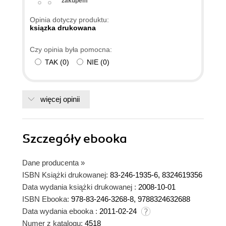
zakupem
Opinia dotyczy produktu:
ksiązka drukowana
Czy opinia była pomocna:
TAK
(
0
)
NIE
(
0
)
więcej opinii
Szczegóły
ebooka
Dane producenta
»
ISBN Książki drukowanej:
83-246-1935-6, 8324619356
Data wydania książki drukowanej :
2008-10-01
ISBN Ebooka:
978-83-246-3268-8, 9788324632688
Data wydania ebooka :
2011-02-24
Numer z katalogu:
4518