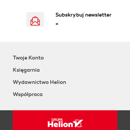
Urządzenia USB nie są rozpoznawane przez
system operacyjny (164)
Subskrybuj newsletter
Niektóre urządzenia USB nie działają (168)
»
Nie działa karta dźwiękowa zintegrowana z
płytą główną (169)
Brak dźwięku na przednim panelu obudowy
(171)
Brak dźwięku po instalacji sterowników (172)
Twoje Konto
Brak połączenia modemowego w Windows
98SE (173)
Księgarnia
Brak połączenia z siecią (174)
Karty PCI nie są rozpoznawane i nie można
Wydawnictwo Helion
ich zainstalować (177)
Brak styku między kartą a gniazdem (178)
Współpraca
Problemy z instalacją i działaniem systemu
operacyjnego (180)
Przy próbie instalacji MS Windows 98 pojawia
się czarny ekran (180)
Podczas instalacji MS Windows XP pojawia