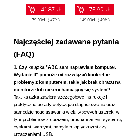
Kody dźwiękowe błędów (62)
41.87 zł
75.99 zł
Stanowisko pracy i niezbędne narzędzia (68)
79.00zł
(-47%)
149.00zł
(-49%)
59.9
Potrzebne narzędzia (69)
Podstawowe zasady bezpieczeństwa (70)
Ładunki elektrostatyczne, różnice potencjałów
Najczęściej zadawane pytania
(70)
(FAQ)
3. Prawidłowa konfiguracja ustawień BIOS-u (73)
Wejście do menu BIOS-u (75)
1. Czy książka "ABC sam naprawiam komputer.
Najczęściej występujące układy menu BIOS-u
Wydanie II" pomoże mi rozwiązać konkretne
(76)
problemy z komputerem, takie jak brak obrazu na
Bezpieczne ustawienia BIOS-u (79)
monitorze lub nieuruchamiający się system?
Ustawienia, które warto zmienić (80)
Tak, książka zawiera szczegółowe instrukcje i
Zapis ustawień (94)
praktyczne porady dotyczące diagnozowania oraz
Aktualizacja BIOS-u (95)
samodzielnego usuwania wielu typowych usterek, w
Identyfikacja płyty głównej (95)
tym problemów z obrazem, uruchamianiem systemu,
Identyfikacja wersji BIOS-u (98)
dyskami twardymi, napędami optycznymi czy
Aktualizacja BIOS-u z dyskietki (99)
urządzeniami USB.