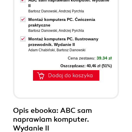
ABC sam naprawiam komputer. Wydanie
II
Bartosz Danowski
,
Andrzej Pyrchla
Montaż komputera PC. Ćwiczenia
praktyczne
Bartosz Danowski
,
Andrzej Pyrchla
Montaż komputera PC. Ilustrowany
przewodnik. Wydanie II
Adam Chabiński
,
Bartosz Danowski
Cena zestawu:
39.34 zł
Oszczędzasz: 40,46 zł (51%)
Dodaj do koszyka
Opis
ebooka
: ABC sam
naprawiam komputer.
Wydanie II