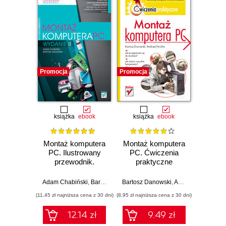
Promocja
Promocja
Promocj
książka
ebook
książka
ebook
ksią
Montaż komputera
Montaż komputera
ABC s
PC. Ilustrowany
PC. Ćwiczenia
komput
przewodnik.
praktyczne
Wydanie II
Adam Chabiński
,
Bartosz Danowski
Bartosz Danowski
,
Andrzej Pyrchla
Bartosz 
(11,45 zł najniższa cena z 30 dni)
(8,95 zł najniższa cena z 30 dni)
(19,50 zł naj
12.14 zł
9.49 zł