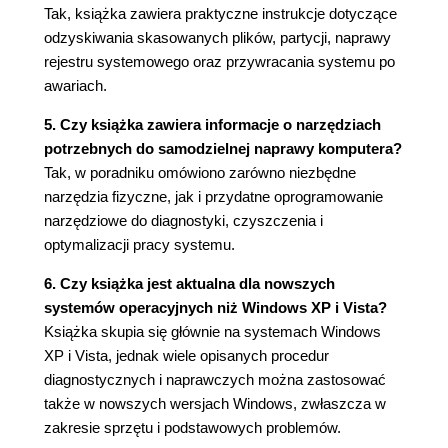
Tak, książka zawiera praktyczne instrukcje dotyczące
(135)
odzyskiwania skasowanych plików, partycji, naprawy
BIOS nie rozpoznaje dysków twardych i
rejestru systemowego oraz przywracania systemu po
napędów optycznych (135)
awariach.
Primary/Secondary IDE channel no 80
conductor cable installed (140)
5. Czy książka zawiera informacje o narzędziach
Dioda na stacji dyskietek ciągle się świeci
potrzebnych do samodzielnej naprawy komputera?
(141)
Tak, w poradniku omówiono zarówno niezbędne
Brak możliwości zapisu dyskietki (142)
narzędzia fizyczne, jak i przydatne oprogramowanie
Komputer nie uruchamia się ze startowej
narzędziowe do diagnostyki, czyszczenia i
płyty CD/DVD (143)
optymalizacji pracy systemu.
Dysk twardy nie jest widoczny przy próbie
partycjonowania w systemie Windows
6. Czy książka jest aktualna dla nowszych
2000/XP (144)
systemów operacyjnych niż Windows XP i Vista?
W trakcie partycjonowania i formatowania nie
Książka skupia się głównie na systemach Windows
jest widoczna cała pojemność dysku (147)
XP i Vista, jednak wiele opisanych procedur
Bardzo długi czas formatowania dysku
diagnostycznych i naprawczych można zastosować
twardego (148)
także w nowszych wersjach Windows, zwłaszcza w
Podczas instalacji MS Windows XP nie da się
zakresie sprzętu i podstawowych problemów.
założyć partycji FAT32 (148)