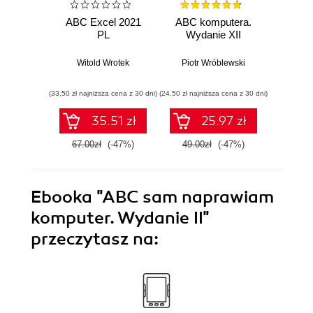
ABC Excel 2021
ABC komputera.
ABC E
PL
Wydanie XII
Witold Wrotek
Piotr Wróblewski
Wit
(33,50 zł najniższa cena z 30 dni)
(24,50 zł najniższa cena z 30 dni)
(24,50 zł naj
35.51 zł
25.97 zł
67.00zł
(-47%)
49.00zł
(-47%)
49.0
Ebooka
"ABC sam naprawiam
komputer. Wydanie II"
przeczytasz na: