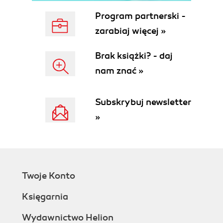
Program Windows Media Player (130)
Program partnerski -
Program iTunes (132)
zarabiaj więcej »
8. Wirusy komputerowe (137)
Czym są i skąd się biorą wirusy? (138)
Brak książki? - daj
Wirusy w Internecie (138)
nam znać »
Środki zapobiegawcze (139)
Windows Defender (140)
Kaspersky Internet Security (141)
Subskrybuj newsletter
Darmowe programy antywirusowe (142)
»
9. Konfiguracja systemu Windows 10 (145)
Poznajemy panel Ustawienia (146)
Konta użytkowników systemu Windows (147)
Konto lokalne czy konto Microsoft? (148)
Hasło systemu Windows (150)
Twoje Konto
Kolory i obrazy tła (151)
Księgarnia
Pasek zadań (154)
Czas i godzina w komputerze (155)
Wydawnictwo Helion
Rozdzielczość ekranu i praca z monitorem (156)