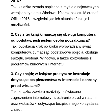
2016?
okienkowe (65)
Tak, książka została napisana z myślą o najnowszych
Programy (aplikacje) "kafelkowe" (66)
wersjach systemu Windows 10 oraz pakietu Microsoft
Klasyczne programy okienkowe (68)
Office 2016, uwzględniając ich aktualne funkcje i
Zmiana rozmiaru i pozycji okna programu
możliwości.
(70)
2. Czy z tej książki nauczę się obsługi komputera
Przesuwanie zawartości okna (71)
od podstaw, jeśli jestem osobą początkującą?
Wielozadaniowość systemu Windows (72)
Tak, publikacja krok po kroku wprowadza w świat
Wielozadaniowość i aplikacje "kafelkowe" (73)
komputerów, tłumacząc podstawowe pojęcia, obsługę
Skrót Alt+Tab w Windows 10 także działa!
sprzętu, systemu Windows, a także korzystanie z
(74)
programów biurowych i internetu.
Wirtualne pulpity, czyli jeszcze więcej miejsca
do pracy (75)
3. Czy znajdę w książce praktyczne instrukcje
Zamykanie programu lub komputera (76)
dotyczące bezpieczeństwa w internecie i ochrony
Coś dziwnego stało się z programem (77)
przed wirusami?
5. Zapisywanie i odczytywanie dokumentów (81)
Tak, książka zawiera rozdziały poświęcone
zagrożeniom internetowym, ochronie przed wirusami
Zasoby komputera (82)
oraz wskazówki dotyczące bezpiecznego korzystania
Zapisujemy dokument (84)
z sieci.
Odczytujemy dokument (86)