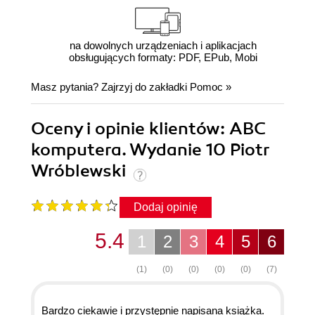
na dowolnych urządzeniach i aplikacjach
obsługujących formaty: PDF, EPub, Mobi
Masz pytania? Zajrzyj do zakładki
Pomoc
»
Oceny i opinie klientów: ABC
komputera. Wydanie 10 Piotr
Wróblewski
Dodaj opinię
5.4
1
2
3
4
5
6
(1)
(0)
(0)
(0)
(0)
(7)
Bardzo ciekawie i przystępnie napisana książka.