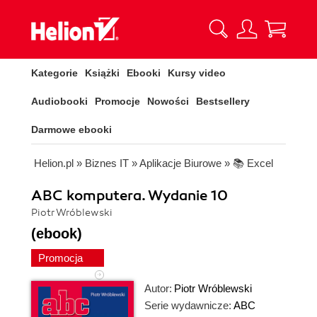
Kategorie
Książki
Ebooki
Kursy video
Audiobooki
Promocje
Nowości
Bestsellery
Darmowe ebooki
Helion.pl
»
Biznes IT
»
Aplikacje Biurowe
»
📚 Excel
ABC komputera. Wydanie 10
Piotr Wróblewski
(ebook)
Promocja
Autor:
Piotr Wróblewski
Serie wydawnicze:
ABC