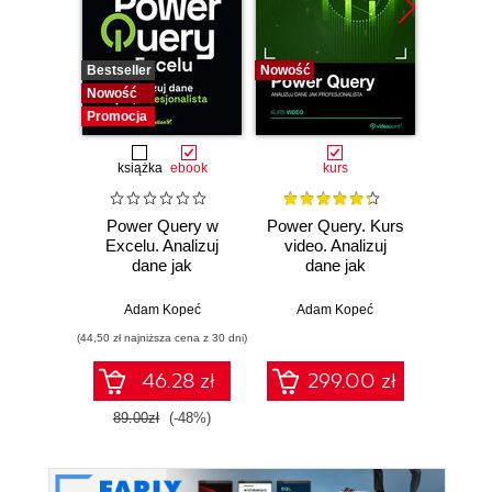
Bestseller
Nowość
Promocj
Nowość
Promocja
książka
ebook
kurs
ksią
Power Query w
Power Query. Kurs
Wor
Excelu. Analizuj
video. Analizuj
Power
dane jak
dane jak
ty
profesjonalista
profesjonalista
zaawa
Adam Kopeć
Adam Kopeć
Edward
(44,50 zł najniższa cena z 30 dni)
(44,50 zł naj
46.28 zł
299.00 zł
89.00zł
(-48%)
89.0