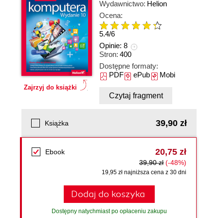
Wydawnictwo:
Helion
Ocena:
5.4
/
6
Opinie:
8
Stron:
400
Dostępne formaty:
PDF
ePub
Mobi
Zajrzyj do książki
Czytaj fragment
39,90 zł
Książka
20,75 zł
Ebook
39,90 zł
(-48%)
19,95 zł najniższa cena z 30 dni
Dodaj do koszyka
Dostępny natychmiast po opłaceniu zakupu