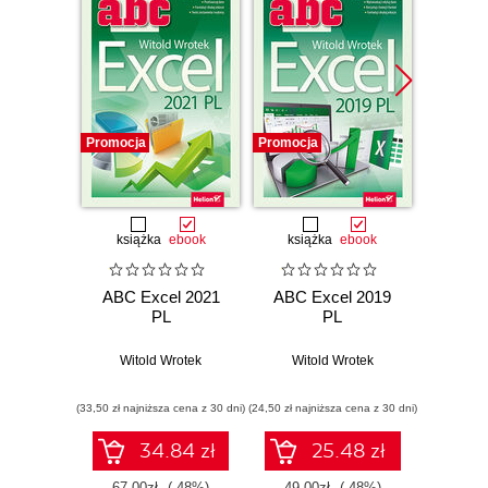
Promocja
Promocja
Promocj
książka
ebook
książka
ebook
ksią
ABC Excel 2021
ABC Excel 2019
ABC 
PL
PL
2
Witold Wrotek
Witold Wrotek
Rol
(33,50 zł najniższa cena z 30 dni)
(24,50 zł najniższa cena z 30 dni)
(24,50 zł naj
34.84 zł
25.48 zł
67.00zł
(-48%)
49.00zł
(-48%)
49.0