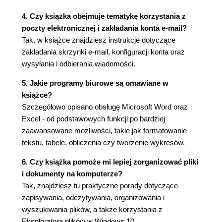
Organizowanie danych w komputerze (86)
4. Czy książka obejmuje tematykę korzystania z
Biblioteki systemu Windows (90)
poczty elektronicznej i zakładania konta e-mail?
Szybkie otwieranie dokumentów (91)
Tak, w książce znajdziesz instrukcje dotyczące
6. Eksplorator plików i zasoby komputera (93)
zakładania skrzynki e-mail, konfiguracji konta oraz
wysyłania i odbierania wiadomości.
Okno programu Eksplorator plików (94)
Pokaż kotku, co masz w środku! (96)
5. Jakie programy biurowe są omawiane w
Kopiowanie dokumentów (poznajemy
książce?
schowek Windows) (99)
Szczegółowo opisano obsługę Microsoft Word oraz
Technika "przeciągnij i upuść" (101)
Excel - od podstawowych funkcji po bardziej
Usuwanie i odzyskiwanie dokumentów (103)
zaawansowane możliwości, takie jak formatowanie
Wysuwanie płyt optycznych oraz innych
tekstu, tabele, obliczenia czy tworzenie wykresów.
urządzeń z komputera (105)
Poruszanie się po oknie Eksploratora plików
6. Czy książka pomoże mi lepiej zorganizować pliki
(106)
i dokumenty na komputerze?
Importowanie zdjęć cyfrowych do komputera
Tak, znajdziesz tu praktyczne porady dotyczące
(108)
zapisywania, odczytywania, organizowania i
Przeglądanie i edycja zdjęć (109)
wyszukiwania plików, a także korzystania z
Wyszukiwanie plików (i nie tylko) w systemie
Eksploratora plików w Windows 10.