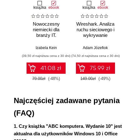
Aktywacja systemu Windows (40)
książka
ebook
książka
ebook
ksią
Konto użytkownika systemu Windows (41)
Pierwsze spotkanie z Windowsem (42)
Nowoczesny
Wireshark. Analiza
Aut
3. Klawiatura, mysz i odnowione menu Start (45)
niemiecki dla
ruchu sieciowego i
prze
branży IT.
wykrywanie
s
Mysz (46)
Praktyczne
włamań
ste
Co to jest menu podręczne? (47)
przykłady i
p
Izabela Kein
Adam Józefiok
Wito
Podwójne kliknięcie (48)
ćwiczenia
(39,50 zł najniższa cena z 30 dni)
(74,50 zł najniższa cena z 30 dni)
(29,95 zł naj
Odnowione menu Start (49)
Klawiatura w systemie Windows (53)
41.08 zł
75.99 zł
Układ QWERTY to podstawa! (54)
79.00zł
(-48%)
149.00zł
(-49%)
59.9
Klawisze specjalne (55)
Polskie znaki (56)
Poruszanie się po tekście (57)
Najczęściej zadawane pytania
Klawisze kierunkowe i nawigacyjne (58)
Pozostałe klawisze specjalne (59)
(FAQ)
Lewy Alt kontra prawy Alt (60)
Gesty dotyczące ekranów dotykowych (61)
1. Czy książka "ABC komputera. Wydanie 10" jest
aktualna dla użytkowników Windows 10 i Office
4. Aplikacje kafelkowe i klasyczne programy