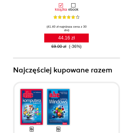
książka
ebook
(41.40 zł najniższa cena z 30
dni)
44.16 zł
69.00 zł
(-36%)
Najczęściej kupowane razem