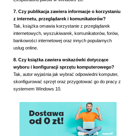
Windows (111)
7. Czy publikacja zawiera informacje o korzystaniu
Nagrywanie płyt optycznych (112)
z internetu, przeglądarek i komunikatorów?
Nagrywanie z użyciem Eksploratora plików
Tak, książka omawia korzystanie z przeglądarek
(112)
internetowych, wyszukiwarek, komunikatorów, forów,
Kasowanie zawartości płyty wielokrotnego
bankowości internetowej oraz innych popularnych
zapisu (114)
usług online.
Nagrywanie płyt za pomocą programu Nero
2016 (114)
8. Czy książka zawiera wskazówki dotyczące
Formatowanie dysków (tylko dla ostrożnych!)
wyboru i konfiguracji sprzętu komputerowego?
(121)
Tak, autor wyjaśnia jak wybrać odpowiedni komputer,
7. Gry, nauka i muzyka (123)
skonfigurować sprzęt oraz przygotować go do pracy z
systemem Windows 10.
Skąd się biorą gry? (124)
Jak zainstalować zakupiony program na
komputerze? (124)
Gry w dystrybucji cyfrowej (125)
Gdzie te gry z dawnych lat... (127)
Komputer pomaga w nauce (128)
Komputer i muzyka (130)