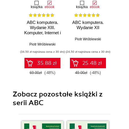
książka
ebook
książka
ebook
ksią
ABC komputera.
ABC komputera.
ABC k
Wydanie XIII.
Wydanie XII
Wyd
Komputer, Internet i
sztuczna
Piotr Wróblewski
Piotr
inteligencja
Piotr Wróblewski
(34,50 zł najniższa cena z 30 dni)
(24,50 zł najniższa cena z 30 dni)
(19,95 zł naj
35.88 zł
25.48 zł
69.00zł
(-48%)
49.00zł
(-48%)
39.9
Zobacz pozostałe książki z
serii ABC