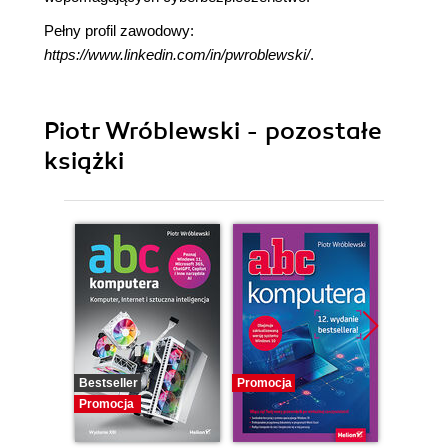
Pełny profil zawodowy:
https://www.linkedin.com/in/pwroblewski/
.
Piotr Wróblewski - pozostałe
książki
Bestseller
Promocja
Promocj
Promocja