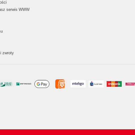
ości
nasz serwis WWW
su
i zwroty