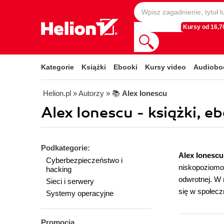
Kursy od 16,70
Kategorie
Książki
Ebooki
Kursy video
Audiobo
Helion.pl
» Autorzy
» 📚
Alex Ionescu
Alex Ionescu - książki, e
Podkategorie:
Alex Ionescu
Cyberbezpieczeństwo i
niskopoziomo
hacking
odwrotnej. W 
Sieci i serwery
się w społec
Systemy operacyjne
Promocja