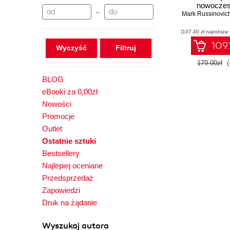
nowocze
–
Mark Russinovic
systemu, wirt
systemy p
(107,40 zł najniższa
rozruc
bezpieczeńst
109.
Wyczyść
więcej. Wyd
179.00zł
(
BLOG
eBooki za 0,00zł
Nowości
Promocje
Outlet
Ostatnie sztuki
Bestsellery
Najlepiej oceniane
Przedsprzedaż
Zapowiedzi
Druk na żądanie
Wyszukaj autora