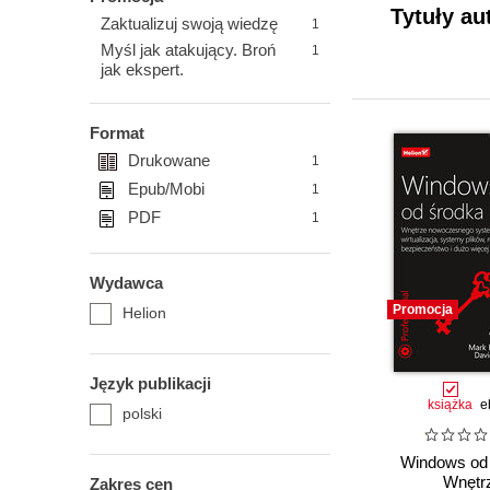
Tytuły au
Zaktualizuj swoją wiedzę
1
Myśl jak atakujący. Broń
1
jak ekspert.
Format
Drukowane
1
Epub/Mobi
1
PDF
1
Wydawca
Promocja
Helion
Język publikacji
książka
e
polski
Windows od 
Wnętr
Zakres cen