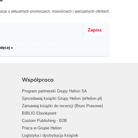
macje o aktualnych promocjach, nowościach i specjalnych ofertach
Zapisz
il informacje o zniżkach, promocjach
więcej »
Współpraca
Program partnerski Grupy Helion SA
Sprzedawaj książki Grupy Helion (eHelion.pl)
Zamawiaj książki do recenzji (Biuro Prasowe)
BIBLIO Ebookpoint
Custom Publishing - B2B
Praca w Grupie Helion
Logistyka i dystrybucja książek