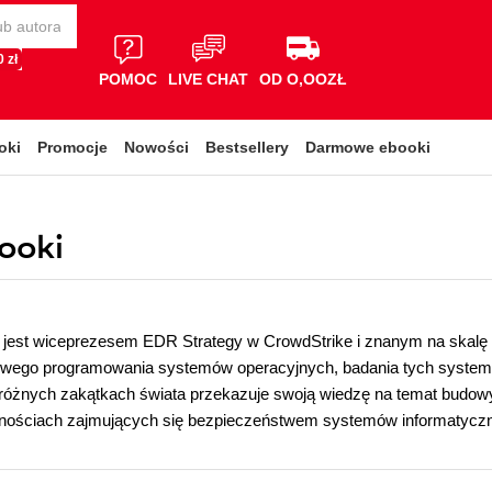
 zł
POMOC
LIVE CHAT
OD O,OOZŁ
oki
Promocje
Nowości
Bestsellery
Darmowe ebooki
booki
jest wiceprezesem EDR Strategy w CrowdStrike i znanym na skalę 
wego programowania systemów operacyjnych, badania tych systemów,
różnych zakątkach świata przekazuje swoją wiedzę na temat budowy 
znościach zajmujących się bezpieczeństwem systemów informatycz