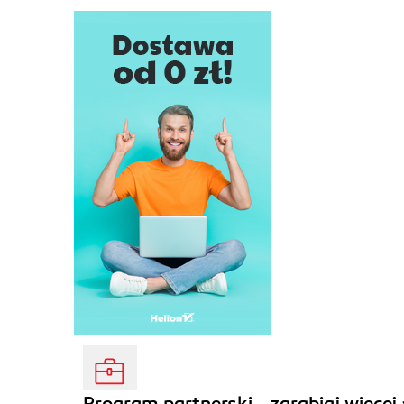
Program partnerski - zarabiaj więcej 