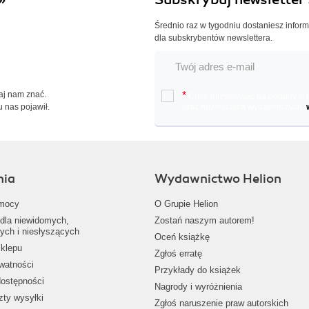
Średnio raz w tygodniu dostaniesz infor
dla subskrybentów newslettera.
Daj nam znać.
*
Chcę otrzymywać na podany e-ma
u nas pojawił.
oraz nowościach wydawniczych.
nia
Wydawnictwo Helion
mocy
O Grupie Helion
dla niewidomych,
Zostań naszym autorem!
ych i niesłyszących
Oceń książkę
klepu
Zgłoś erratę
ywatności
Przykłady do książek
dostępności
Nagrody i wyróżnienia
zty wysyłki
Zgłoś naruszenie praw autorskich