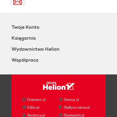
Twoje Konto
Księgarnia
Wydawnictwo Helion
Współpraca
Onepress.pl
Sensus.pl
Editio.pl
DlaBystrzakow.pl
Bezdroza.pl
Ebookpoint.pl