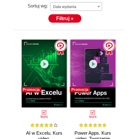
Sortuj wg:
to prawo, negocjacje, zamówienia publiczne, finanse
Data wydania
publiczne. Pracował między innymi w Ministerstwie
Filtruj »
Zdrowia, Kancelarii Prezesa Rady Ministrów,
Ministerstwie Rodziny, Pracy i Polityki Społecznej,
Mazowieckim Urzędzie Wojewódzkim, na Uczelni
Techniczno-Handlowej, Uniwersytecie
Warszawskim. W czasie wolnym chętnie tworzy
skrypty automatyzujące pracę i aplikacje low-code,
pracuje również nad rozwiązaniami informatycznymi
wspierającymi osoby starsze.
Promocja
Promocja
kurs
kurs
AI w Excelu. Kurs
Power Apps. Kurs
video.
video. Tworzenie