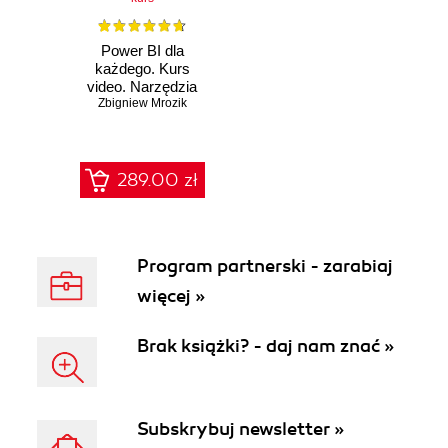
Power BI dla
każdego. Kurs
video. Narzędzia
analityczne w
Zbigniew Mrozik
Business
Intelligence
289.00 zł
Program partnerski - zarabiaj
więcej »
Brak książki? - daj nam znać »
Subskrybuj newsletter »