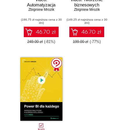
Automatyzacja
biznesowych
zadań w pracy
Zbigniew Mrozik
aplikacji no-code
Zbigniew Mrozik
(186,75 zł najniższa cena z 30
(149,25 zł najniższa cena z 30
dni)
dni)
46.70 zł
46.70 zł
249.00 zł
(-81%)
199.00 zł
(-77%)
kurs