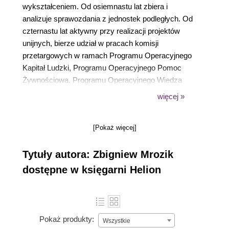
wykształceniem. Od osiemnastu lat zbiera i
analizuje sprawozdania z jednostek podległych. Od
czternastu lat aktywny przy realizacji projektów
unijnych, bierze udział w pracach komisji
przetargowych w ramach Programu Operacyjnego
Kapitał Ludzki, Programu Operacyjnego Pomoc
Żywnościowa, Programu Operacyjnego Wiedza
Edukacja Rozwój, Program Operacyjny Polska
więcej »
Cyfrowa, React-EU. Projektuje portale informacyjne
i nimi zarządza – są wśród nich między innymi
[Pokaż więcej]
portale dla KW PSP Lublin, WPS MUW, kancelarii
prawnej, Mazowieckiej Rady do spraw Społecznej
Tytuły autora: Zbigniew Mrozik
Readaptacji i Pomocy Skazanym, a także Rejestr
Jednostek Pomocy Społecznej. Tworzy
dostępne w księgarni Helion
rozproszone systemy informatyczne, takie jak SC
FEAD, RJPS, SAC, CAS, OZPS, system
sprawozdań jednorazowych, system klęskowy,
walidator i inne. Jest związany z najwyższymi
Pokaż produkty:
Wszystkie
szczeblami administracji publicznej, jego dziedziny