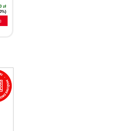
0 zł
40%)
a