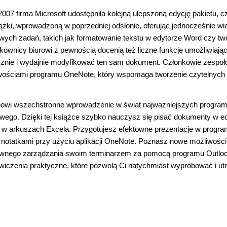
2007 firma Microsoft udostępniła kolejną ulepszoną edycję pakietu, cz
ążki, wprowadzoną w poprzedniej odsłonie, oferując jednocześnie wi
ych zadań, takich jak formatowanie tekstu w edytorze Word czy tw
nicy biurowi z pewnością docenią też liczne funkcje umożliwiają
cznie i wydajnie modyfikować ten sam dokument. Członkowie zespo
liwościami programu OneNote, który wspomaga tworzenie czytelnych
stanowi wszechstronne wprowadzenie w świat najważniejszych progra
owego. Dzięki tej książce szybko nauczysz się pisać dokumenty w e
 w arkuszach Excela. Przygotujesz efektowne prezentacje w progra
 notatkami przy użyciu aplikacji OneNote. Poznasz nowe możliwości
ktywnego zarządzania swoim terminarzem za pomocą programu Outloo
wiczenia praktyczne, które pozwolą Ci natychmiast wypróbować i utr