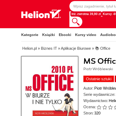
Inż. zwrotna 39,90 zł
Kursy -
Kategorie
Książki
Ebooki
Kursy video
Audiobo
Helion.pl
»
Biznes IT
»
Aplikacje Biurowe
»
📚 Office
MS Offic
Piotr Wróblewski
Ostatnie sztuki
Autor:
Piotr Wróble
Serie wydawnicze:
Wydawnictwo:
Heli
Ocena:
Stron:
320