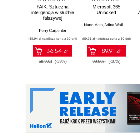
FAIK. Sztuczna
Microsoft 365
inteligencja w służbie
Unlocked
fałszywej
rzeczywistości. Jak
Nuno Mota
,
Adina Waffenschmidt
przetrwać w epoce
Perry Carpenter
cyfrowych oszustw
(35,94 zł najniższa cena z 30 dni)
(89,91 zł najniższa cena z 30 dni)
36.54 zł
89.91 zł
59.90zł
(-39%)
99.90zł
(-10%)