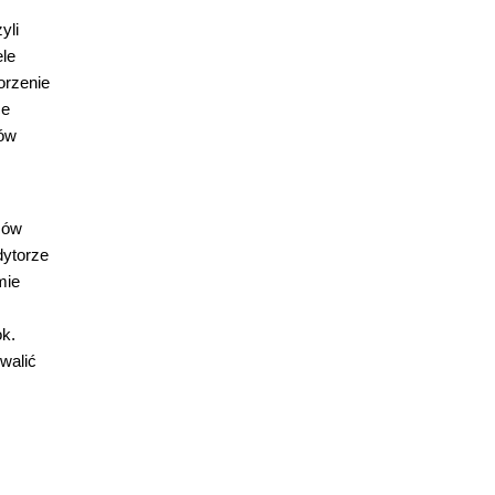
yli
ele
orzenie
ce
łów
mów
dytorze
mie
k.
walić