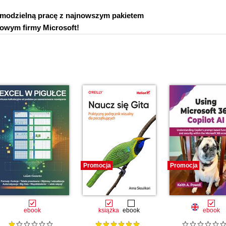
samodzielną pracę z najnowszym pakietem
rowym firmy Microsoft!
Promocja
Promocja
ebook
książka
ebook
ebook