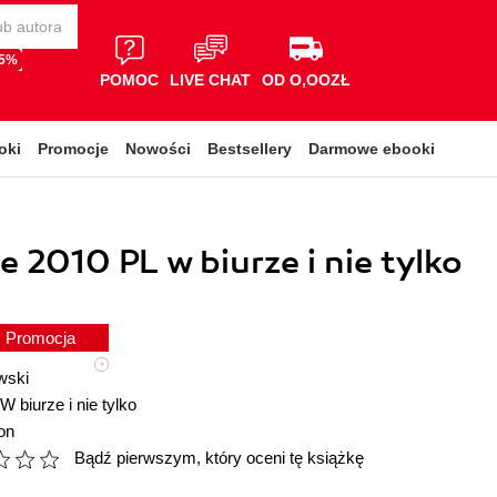
65%
POMOC
LIVE CHAT
OD O,OOZŁ
oki
Promocje
Nowości
Bestsellery
Darmowe ebooki
e 2010 PL w biurze i nie tylko
Promocja
wski
W biurze i nie tylko
on
Bądź pierwszym, który oceni tę książkę