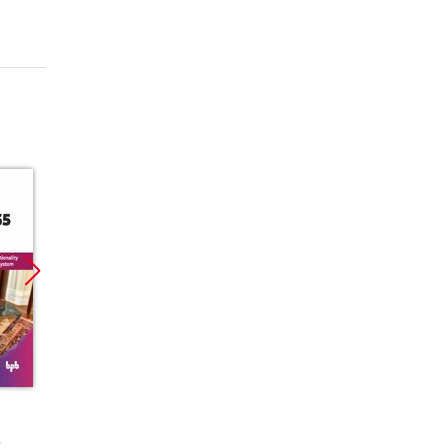
Promocja
Promocja
Promoc
kurs
książka
ebook