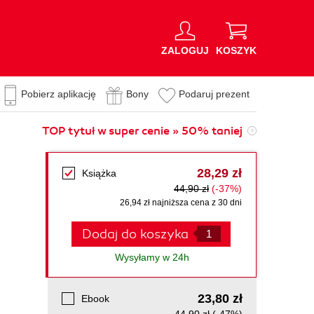
ZALOGUJ
KOSZYK
Pobierz aplikację
Bony
Podaruj prezent
TOP tytuł w super cenie » 50% taniej
28,29 zł
Książka
44,90 zł
(-37%)
26,94 zł najniższa cena z 30 dni
Dodaj do koszyka
Wysyłamy w 24h
23,80 zł
Ebook