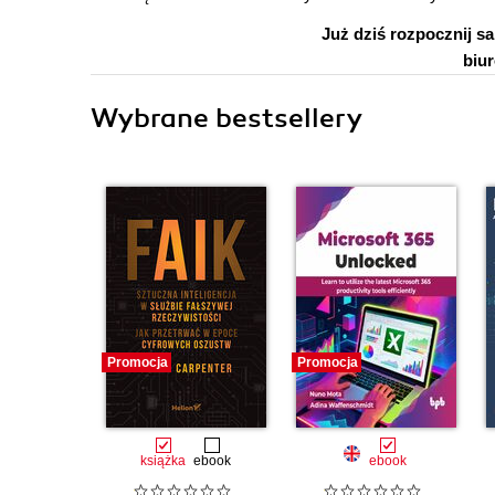
Już dziś rozpocznij 
biu
Wybrane bestsellery
Promocja
Promocja
książka
ebook
ebook