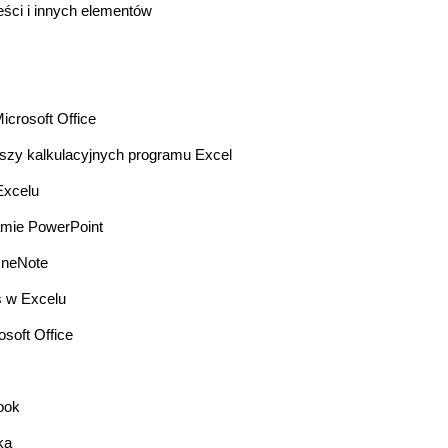
eści i innych elementów
crosoft Office
szy kalkulacyjnych programu Excel
Excelu
amie PowerPoint
OneNote
ns w Excelu
soft Office
ook
ka