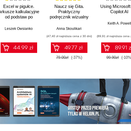
Excel w pigułce.
Naucz się Gita.
Using Microsoft
Arkusze kalkulacyjne
Praktyczny
Copilot AI
od podstaw po
podręcznik wizualny
zaawansowane
dla początkujących
Keith A. Powel
rozwiązania
Leszek Owsianko
Anna Skoulikari
(47,40 zł najniższa cena z 30 dni)
(89,91 zł najniższa cena 
44.99 zł
49.77 zł
89.91 z
79.00zł
(-37%)
99.90zł
(-10%