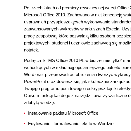
Po trzech latach od premiery rewolucyjnej wersji Office 
Microsoft Office 2010. Zachowano w niej koncepcję wst
usprawnień przyspieszających wykonywanie standardow
zaawansowanych wykresów w arkuszach Excela. Użytkow
pracę zespołową, które pozwalają kilku osobom bezpie
projektowych, studenci i uczniowie zachwycą się moż
notatek.
Podręcznik "MS Office 2010 PL w biurze i nie tylko" 
wchodzących w skład najpopularniejszego pakietu biur
Word oraz przeprowadzać obliczenia i tworzyć wykresy
PowerPoint oraz dowiesz się, jak skutecznie zarządzać
Twojego programu pocztowego i odkryjesz tajniki efe
Opisom funkcji każdego z narzędzi towarzyszą liczne ć
zdobytą wiedzę.
Instalowanie pakietu Microsoft Office
Edytowanie i formatowanie tekstu w Wordzie