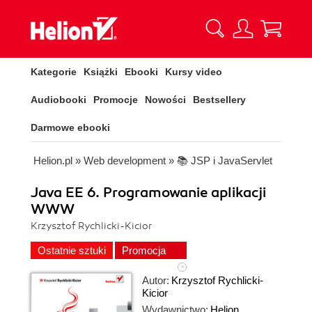
Kategorie
Książki
Ebooki
Kursy video
Audiobooki
Promocje
Nowości
Bestsellery
Darmowe ebooki
Helion.pl
»
Web development
»
📚 JSP i JavaServlet
Java EE 6. Programowanie aplikacji
WWW
Krzysztof Rychlicki-Kicior
Ostatnie sztuki
Promocja
Autor:
Krzysztof Rychlicki-
Kicior
Wydawnictwo:
Helion