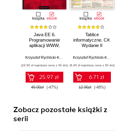
książka
ebook
książka
ebook
ksią
Java EE 6.
Tablice
T
Programowanie
informatyczne. C#.
inform
aplikacji WWW.
Wydanie II
Wyd
Wydanie II
Krzysztof Rychlicki-Kicior
Krzysztof Rychlicki-Kicior
(24,50 zł najniższa cena z 30 dni)
(6,45 zł najniższa cena z 30 dni)
(8,49 zł najn
25.97 zł
6.71 zł
49.00zł
(-47%)
12.90zł
(-48%)
17.0
Zobacz pozostałe książki z
serii