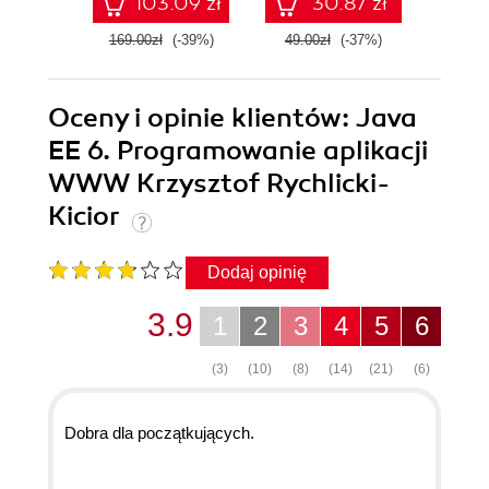
103.09 zł
30.87 zł
169.00zł
(-39%)
49.00zł
(-37%)
59.0
Oceny i opinie klientów: Java
EE 6. Programowanie aplikacji
WWW Krzysztof Rychlicki-
Kicior
Dodaj opinię
3.9
1
2
3
4
5
6
(3)
(10)
(8)
(14)
(21)
(6)
Dobra dla początkujących.