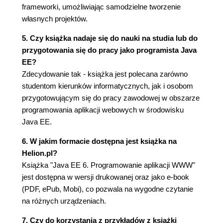
frameworki, umożliwiając samodzielne tworzenie
EL - nie tylko atrybuty (59)
własnych projektów.
Akcje JSP (61)
Include vs Forward - odsłona druga (62)
5. Czy książka nadaje się do nauki na studia lub do
Akcje + ziarna = kolejne potężne narzędzie
przygotowania się do pracy jako programista Java
(63)
EE?
Dynamiczne generowanie elementów (66)
Zdecydowanie tak - książka jest polecana zarówno
Rozdział 5. JSTL - wisienka na torcie JSP (69)
studentom kierunków informatycznych, jak i osobom
Skrzynka z narzędziami (69)
przygotowującym się do pracy zawodowej w obszarze
Rdzeń (70)
programowania aplikacji webowych w środowisku
c:out (70)
Java EE.
Ale to już było, czyli c:set (72)
6. W jakim formacie dostępna jest książka na
Czwarty muszkieter (73)
Helion.pl?
Kontrola sterowania (73)
Książka "Java EE 6. Programowanie aplikacji WWW"
Pętelka do kompletu (75)
jest dostępna w wersji drukowanej oraz jako e-book
Wyjątki + JSP = ... (76)
(PDF, ePub, Mobi), co pozwala na wygodne czytanie
Adresy URL - same kłopoty (77)
na różnych urządzeniach.
Adresy URL bez tajemnic (77)
Tajemnica sesji... (78)
7. Czy do korzystania z przykładów z książki