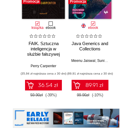
Promocja
Promocja
Promocj
książka
ebook
ebook
FAIK. Sztuczna
Java Generics and
Comp
inteligencja w
Collections
Data 
służbie fałszywej
and Al
rzeczywistości.
Meenu Jaiswal
,
Sunil Gupta
Jak przetrwać w
Perry Carpenter
S. K. Sri
epoce cyfrowych
(35,94 zł najniższa cena z 30 dni)
(89,91 zł najniższa cena z 30 dni)
(89,91 zł naj
oszustw
36.54 zł
89.91 zł
59.90zł
(-39%)
99.90zł
(-10%)
99.9