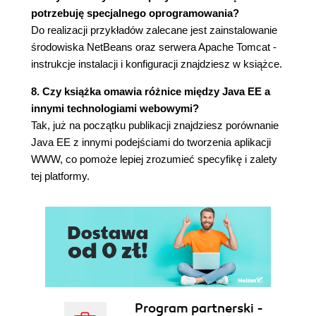
Trzech tenorów (79)
potrzebuję specjalnego oprogramowania?
Na deser - funkcje! (80)
Do realizacji przykładów zalecane jest zainstalowanie
Przez kolekcje do serca (80)
środowiska NetBeans oraz serwera Apache Tomcat -
Funkcje łańcuchowe (81)
instrukcje instalacji i konfiguracji znajdziesz w książce.
Podsumowanie (82)
8. Czy książka omawia różnice między Java EE a
Część II: Frameworki webowe (83)
innymi technologiami webowymi?
Rozdział 6. JavaServer Faces (85)
Tak, już na początku publikacji znajdziesz porównanie
Java EE z innymi podejściami do tworzenia aplikacji
Frameworki - kolejny dowód na lenistwo człowieka
WWW, co pomoże lepiej zrozumieć specyfikę i zalety
(85)
tej platformy.
JSF - kanonu ciąg dalszy (86)
JSF, czyli MVC w praktyce (87)
Kontroler - uniwersalny spawacz (88)
Małe zanurzenie (88)
Pierwsze przykłady (89)
Aplikacja Notowania giełdowe (90)
Tajemniczy zapis - # vs $ (95)
Notowania historyczne, czyli kolekcja w
Program partnerski -
kolekcji (97)