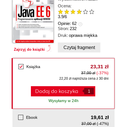
Ocena:
3.9
/
6
Opinie:
62
Stron:
232
Druk:
oprawa miękka
Czytaj fragment
Zajrzyj do książki
23,31 zł
Książka
37,00 zł
(-37%)
22,20 zł najniższa cena z 30 dni
Dodaj do koszyka
Wysyłamy w 24h
19,61 zł
Ebook
37,00 zł
(-47%)