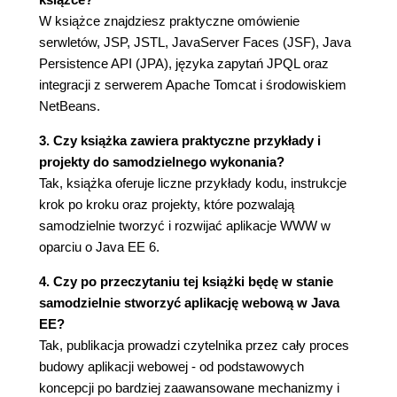
Rozdział 4. JSP - gdy out.println() nie wystarcza
W książce znajdziesz praktyczne omówienie
serwletów, JSP, JSTL, JavaServer Faces (JSF), Java
(45)
Persistence API (JPA), języka zapytań JPQL oraz
Zacznijmy od początku, czyli JSP w świecie
integracji z serwerem Apache Tomcat i środowiskiem
serwletów (46)
NetBeans.
Pliki JSP dostępne bezpośrednio (46)
Pliki JSP wywoływane z poziomu serwletów
3. Czy książka zawiera praktyczne przykłady i
(46)
projekty do samodzielnego wykonania?
Pochodzenie JSP - dziedzictwo serwletów (47)
Tak, książka oferuje liczne przykłady kodu, instrukcje
Pierwsze kroki w JSP (47)
krok po kroku oraz projekty, które pozwalają
Docenić wygodę, czyli jak to lat temu kilka
samodzielnie tworzyć i rozwijać aplikacje WWW w
bywało... (50)
oparciu o Java EE 6.
Expression Language - elegancja i wygoda (54)
4. Czy po przeczytaniu tej książki będę w stanie
Remedium - warto było czekać! (55)
samodzielnie stworzyć aplikację webową w Java
Dostęp do obiektów w języku EL (56)
EE?
Beany, czyli ziarna - kult kawy wiecznie żywy
Tak, publikacja prowadzi czytelnika przez cały proces
(57)
budowy aplikacji webowej - od podstawowych
Ziarna + EL = kolejne ułatwienie (58)
koncepcji po bardziej zaawansowane mechanizmy i
Ziarna, mapy i co dalej? (59)