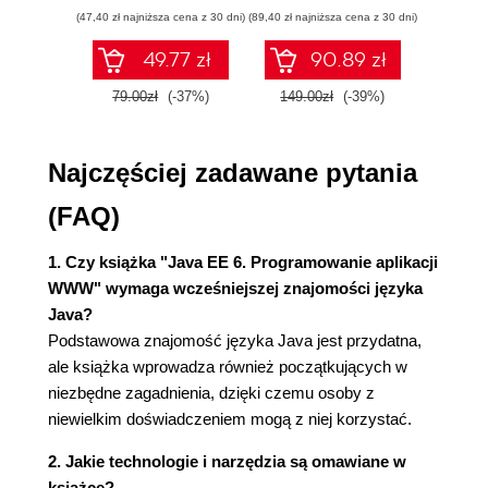
ćwiczenia
(47,40 zł najniższa cena z 30 dni)
(89,40 zł najniższa cena z 30 dni)
(35,94 zł naj
(33)
Parametry serwletów (34)
49.77 zł
90.89 zł
Kontekst serwletów (35)
79.00zł
(-37%)
149.00zł
(-39%)
59.9
Trzech muszkieterów? (36)
Atrybuty a mnogość żądań (36)
Słuchowisko (39)
Najczęściej zadawane pytania
ServletContextListener (39)
ServletContextAttributeListener (39)
(FAQ)
ServletRequestAttributeListener i
ServletRequestListener (39)
1. Czy książka "Java EE 6. Programowanie aplikacji
HttpSessionAtributteListener i
WWW" wymaga wcześniejszej znajomości języka
HttpSessionListener (40)
Java?
HttpSessionBindingListener (40)
Podstawowa znajomość języka Java jest przydatna,
Sesja + wiele JVM =
ale książka wprowadza również początkujących w
HttpSessionActivationListener (40)
niezbędne zagadnienia, dzięki czemu osoby z
Filtry (41)
niewielkim doświadczeniem mogą z niej korzystać.
Techniczny aspekt filtrów (41)
2. Jakie technologie i narzędzia są omawiane w
Konfiguracja filtrów w pliku web.xml (42)
książce?