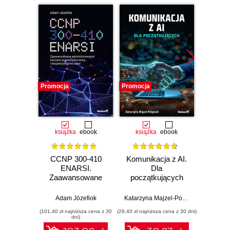
Promocja
Promocja
Promocj
książka
ebook
książka
ebook
ksią
CCNP 300-410
Komunikacja z AI.
Inf
ENARSI.
Dla
kodowa
Zaawansowane
początkujących
wprow
administrowanie
prz
sieciami
zas
Adam Józefiok
Katarzyna Majzel-Pośpiech
Wojcie
przedsiębiorstwa i
(101,40 zł najniższa cena z 30
(29,40 zł najniższa cena z 30 dni)
(35,40 zł naj
bezpieczeństwo
dni)
sieci