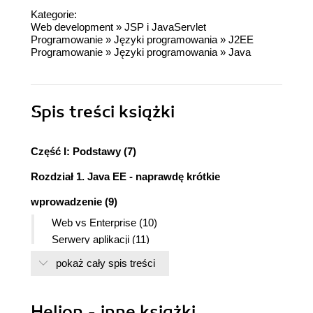
Kategorie:
Web development
»
JSP i JavaServlet
Programowanie
»
Języki programowania
»
J2EE
Programowanie
»
Języki programowania
»
Java
Spis treści
książki
Część I: Podstawy (7)
Rozdział 1. Java EE - naprawdę krótkie
wprowadzenie (9)
Web vs Enterprise (10)
Serwery aplikacji (11)
Streszczenie, czyli krótki przewodnik po niniejszej
pokaż cały spis treści
publikacji (11)
Serwlety - na dobry początek (11)
Deskryptor wdrożenia (12)
Helion - inne książki