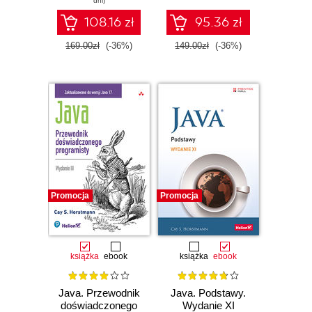
dni)
108.16 zł
95.36 zł
169.00zł
(-36%)
149.00zł
(-36%)
Promocja
Promocja
książka
ebook
książka
ebook
Java. Przewodnik
Java. Podstawy.
doświadczonego
Wydanie XI