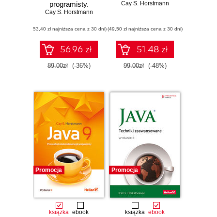
programisty.
Cay S. Horstmann
Cay S. Horstmann
Wydanie III
(53,40 zł najniższa cena z 30 dni)
(49,50 zł najniższa cena z 30 dni)
56.96 zł
51.48 zł
89.00zł
(-36%)
99.00zł
(-48%)
Promocja
Promocja
książka
ebook
książka
ebook