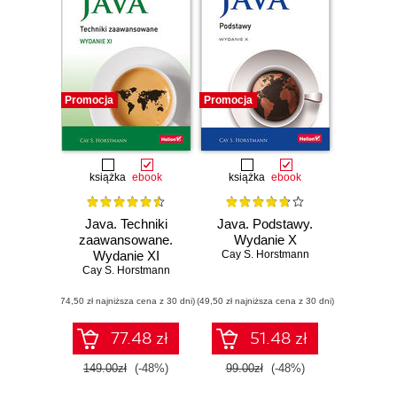
Promocja
Promocja
książka
ebook
książka
ebook
Java. Techniki
Java. Podstawy.
zaawansowane.
Wydanie X
Wydanie XI
Cay S. Horstmann
Cay S. Horstmann
(74,50 zł najniższa cena z 30 dni)
(49,50 zł najniższa cena z 30 dni)
77.48 zł
51.48 zł
149.00zł
(-48%)
99.00zł
(-48%)