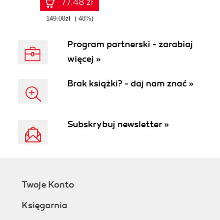
77.48 zł
149.00zł
(-48%)
Program partnerski - zarabiaj
więcej »
Brak książki? - daj nam znać »
Subskrybuj newsletter »
Twoje Konto
Księgarnia