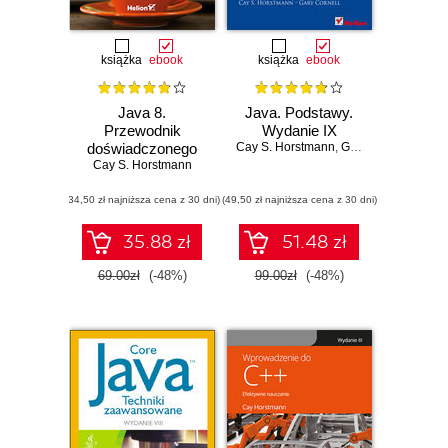
książka
ebook
książka
ebook
Java 8.
Java. Podstawy.
Przewodnik
Wydanie IX
doświadczonego
Cay S. Horstmann
,
Gary Cornell
Cay S. Horstmann
programisty
(34,50 zł najniższa cena z 30 dni)
(49,50 zł najniższa cena z 30 dni)
35.88 zł
51.48 zł
69.00zł
(-48%)
99.00zł
(-48%)