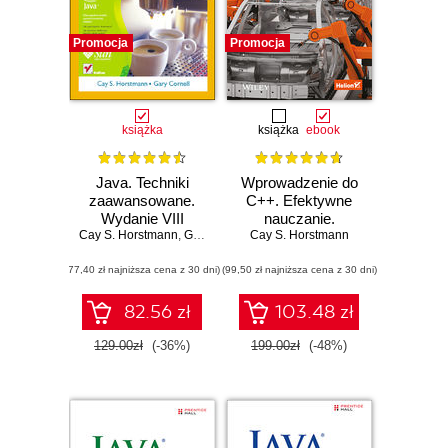
Promocja
Promocja
książka
książka
ebook
Java. Techniki
Wprowadzenie do
zaawansowane.
C++. Efektywne
Wydanie VIII
nauczanie.
Cay S. Horstmann
,
Gary Cornell
Cay S. Horstmann
Wydanie III
(77,40 zł najniższa cena z 30 dni)
(99,50 zł najniższa cena z 30 dni)
82.56 zł
103.48 zł
129.00zł
(-36%)
199.00zł
(-48%)