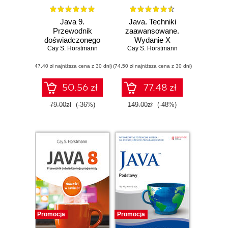
Java 9.
Java. Techniki
Przewodnik
zaawansowane.
doświadczonego
Wydanie X
Cay S. Horstmann
programisty.
Cay S. Horstmann
Wydanie II
(47,40 zł najniższa cena z 30 dni)
(74,50 zł najniższa cena z 30 dni)
50.56 zł
77.48 zł
79.00zł
(-36%)
149.00zł
(-48%)
Promocja
Promocja