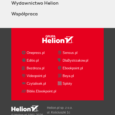
Wydawnictwo Helion
Współpraca
Onepress.pl
Sensus.pl
Editio.pl
DlaBystrzakow.pl
Bezdroza.pl
Ebookpoint.pl
Videopoint.pl
Beya.pl
Czytalisek.pl
Sploty
Biblio.Ebookpoint.pl
Helion.pl sp. z o.o.
ul. Kościuszki 1c
© Helion.pl 1991-2026