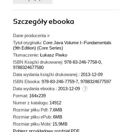
Szczegóły
ebooka
Dane producenta
»
Tytuł oryginału:
Core Java Volume I--Fundamentals
(9th Edition) (Core Series)
Tłumaczenie:
Łukasz Piwko
ISBN Książki drukowanej:
978-83-246-7758-0,
9788324677580
Data wydania książki drukowanej :
2013-12-09
ISBN Ebooka:
978-83-246-7759-7, 9788324677597
Data wydania ebooka :
2013-12-09
Format:
164x239
Numer z katalogu:
14912
Rozmiar pliku Pdf:
7.6MB
Rozmiar pliku ePub:
6MB
Rozmiar pliku Mobi:
15.9MB
Pobierz przykładowy rozdział PDF