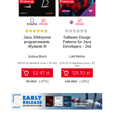
Promocja
Promocja
książka
ebook
ebook
Java. Efektywne
Software Design
Mode
programowanie.
Patterns for Java
impl
Wydanie III
Developers - 2nd
sy
Edition
infor
Joshua Bloch
Lalit Mehra
Mariu
(49,50 zł najniższa cena z 30 dni)
(125,10 zł najniższa cena z 30
dni)
52.47 zł
125.10 zł
99.00zł
(-47%)
139.00zł
(-10%)