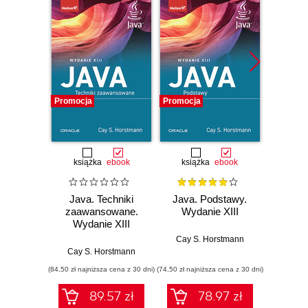
Promocja
Promocja
Promocj
książka
ebook
książka
ebook
ksią
Java. Techniki
Java. Podstawy.
Java.
zaawansowane.
Wydanie XIII
doświ
Wydanie XIII
pro
Wyd
Cay S. Horstmann
Cay S. Horstmann
Cay S
(84,50 zł najniższa cena z 30 dni)
(74,50 zł najniższa cena z 30 dni)
(44,50 zł naj
89.57 zł
78.97 zł