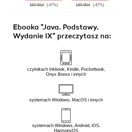
169.00zł
(-47%)
149.00zł
(-47%)
89.0
Ebooka
"Java. Podstawy.
Wydanie IX"
przeczytasz na:
czytnikach Inkbook, Kindle, Pocketbook,
Onyx Booxs i innych
systemach Windows, MacOS i innych
systemach Windows, Android, iOS,
HarmonyOS