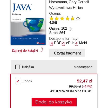
Horstmann
,
Gary Cornell
Wydawnictwo:
Helion
Ocena:
4.8
/
6
Opinie:
102
Stron:
864
Dostępne formaty:
PDF
ePub
Mobi
Zajrzyj do książki
Czytaj fragment
Książka
niedostępna
52,47 zł
Ebook
99,00 zł
(-47%)
49,50 zł najniższa cena z 30 dni
Dodaj do koszyka