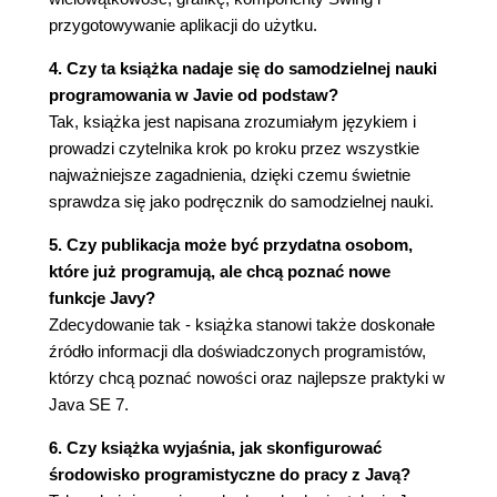
dekrementacji
przygotowywanie aplikacji do użytku.
3.5.2. Operatory relacyjne i logiczne
3.5.3. Operatory bitowe
4. Czy ta książka nadaje się do samodzielnej nauki
3.5.4. Funkcje i stałe matematyczne
programowania w Javie od podstaw?
3.5.5. Konwersja typów numerycznych
Tak, książka jest napisana zrozumiałym językiem i
3.5.6. Rzutowanie
prowadzi czytelnika krok po kroku przez wszystkie
3.5.7. Nawiasy i priorytety operatorów
najważniejsze zagadnienia, dzięki czemu świetnie
3.5.8. Typ wyliczeniowy
sprawdza się jako podręcznik do samodzielnej nauki.
3.6. Łańcuchy
3.6.1. Podłańcuchy
5. Czy publikacja może być przydatna osobom,
3.6.2. Konkatenacja
które już programują, ale chcą poznać nowe
3.6.3. Łańcuchów nie można
funkcje Javy?
modyfikować
Zdecydowanie tak - książka stanowi także doskonałe
3.6.4. Porównywanie łańcuchów
źródło informacji dla doświadczonych programistów,
3.6.5. Łańcuchy puste i łańcuchy null
którzy chcą poznać nowości oraz najlepsze praktyki w
3.6.6. Współrzędne kodowe znaków i
Java SE 7.
jednostki kodowe
6. Czy książka wyjaśnia, jak skonfigurować
3.6.7. API String
środowisko programistyczne do pracy z Javą?
3.6.8. Dokumentacja API w internecie