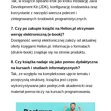
Tak, w książce opisano krok po kroku instalację Java
3.6.9. Składanie łańcuchów
Development Kit (JDK), konfigurację środowiska oraz
3.7. Wejście i wyjście
korzystanie z narzędzi wiersza poleceń i
3.7.1. Odbieranie danych wejściowych
zintegrowanych środowisk programistycznych.
3.7.2. Formatowanie danych
wyjściowych
7. Czy po zakupie książki na Helion.pl otrzymam
3.7.3. Zapis i odczyt plików
wersję elektroniczną (e-book)?
3.8. Przepływ sterowania
Dostępność wersji elektronicznej zależy od aktualnej
3.8.1. Zasięg blokowy
oferty księgarni Helion.pl. Informacja o formatach
3.8.2. Instrukcje warunkowe
(druk/e-book) znajduje się na stronie produktu.
3.8.3. Pętle
8. Czy książka nadaje się jako pomoc dydaktyczna
3.8.4. Pętle o określonej liczbie
na kursach i studiach informatycznych?
powtórzeń
Tak, ze względu na kompleksowe ujęcie tematu i
3.8.5. Wybór wielokierunkowy instrukcja
przejrzystą strukturę, książka jest często
switch
wykorzystywana jako podręcznik akademicki oraz
3.8.6. Instrukcje przerywające przepływ
materiał pomocniczy na kursach programowania.
sterowania
3.9. Wielkie liczby
3.10. Tablice
3.10.1. Pętla typu for each