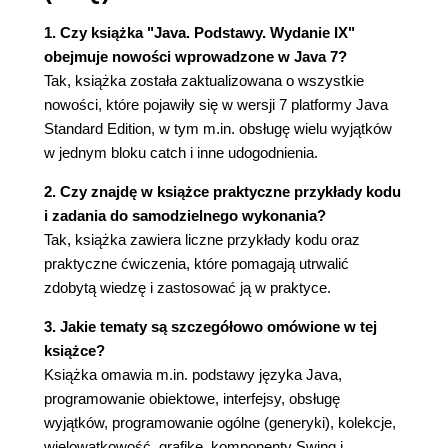
programistycznym
1. Czy książka "Java. Podstawy. Wydanie IX"
2.4.1. Znajdowanie błędów kompilacji
obejmuje nowości wprowadzone w Java 7?
2.5. Uruchamianie aplikacji graficznej
Tak, książka została zaktualizowana o wszystkie
2.6. Tworzenie i uruchamianie apletów
nowości, które pojawiły się w wersji 7 platformy Java
Rozdział 3 Podstawowe elementy języka Java
Standard Edition, w tym m.in. obsługę wielu wyjątków
W tym rozdziale:
w jednym bloku catch i inne udogodnienia.
3.1. Prosty program w Javie
3.2. Komentarze
2. Czy znajdę w książce praktyczne przykłady kodu
3.3. Typy danych
i zadania do samodzielnego wykonania?
3.3.1. Typy całkowite
Tak, książka zawiera liczne przykłady kodu oraz
3.3.2. Typy zmiennoprzecinkowe
praktyczne ćwiczenia, które pomagają utrwalić
3.3.3. Typ char
zdobytą wiedzę i zastosować ją w praktyce.
3.3.4. Typ boolean
3. Jakie tematy są szczegółowo omówione w tej
3.4. Zmienne
książce?
3.4.1. Inicjacja zmiennych
Książka omawia m.in. podstawy języka Java,
3.4.2. Stałe
programowanie obiektowe, interfejsy, obsługę
3.5. Operatory
wyjątków, programowanie ogólne (generyki), kolekcje,
3.5.1. Operatory inkrementacji i
wielowątkowość, grafikę, komponenty Swing i