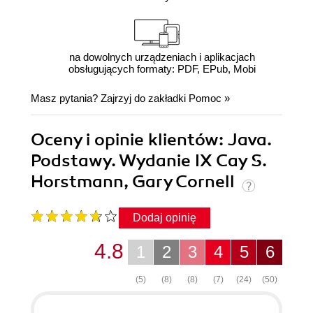
na dowolnych urządzeniach i aplikacjach
obsługujących formaty: PDF, EPub, Mobi
Masz pytania? Zajrzyj do zakładki
Pomoc
»
Oceny i opinie klientów: Java.
Podstawy. Wydanie IX Cay S.
Horstmann, Gary Cornell
Dodaj opinię
4.8
1
2
3
4
5
6
(5)
(8)
(8)
(7)
(24)
(50)