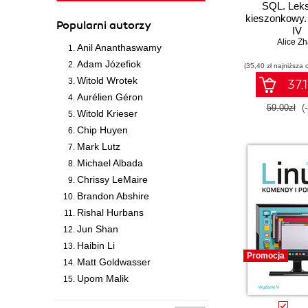
SQL. Lek
kieszonkowy.
Popularni autorzy
IV
Alice Z
Anil Ananthaswamy
Adam Józefiok
(35,40 zł najniższa 
Witold Wrotek
37.1
Aurélien Géron
59.00zł
(
Witold Krieser
Chip Huyen
Mark Lutz
Michael Albada
Chrissy LeMaire
Brandon Abshire
Rishal Hurbans
Jun Shan
Haibin Li
Promocja
Matt Goldwasser
Upom Malik