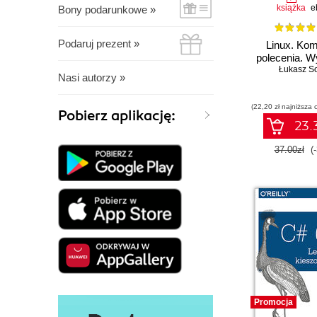
książka
e
Bony podarunkowe »
Podaruj prezent »
Linux. Kom
polecenia. W
Łukasz S
Nasi autorzy »
(22,20 zł najniższa 
Pobierz aplikację:
23.3
37.00zł
(
Promocja