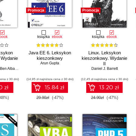
Promocja
Promocja
book
książka
ebook
książka
ebook
ksykon
Java EE 6. Leksykon
Linux. Leksykon
 Wydanie
kieszonkowy
kieszonkowy. Wydanie
Arun Gupta
II
Ben Albahari
Daniel J. Barrett
cena z 30 dni)
(14,95 zł najniższa cena z 30 dni)
(12,45 zł najniższa cena z 30 dni)
0 zł
15.84 zł
13.20 zł
-48%)
29.90zł
(-47%)
24.90zł
(-47%)