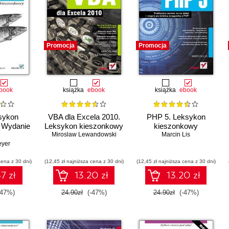
Promocja
Promocja
book
książka
ebook
książka
ebook
sykon
VBA dla Excela 2010.
PHP 5. Leksykon
 Wydanie
Leksykon kieszonkowy
kieszonkowy
Miroslaw Lewandowski
Marcin Lis
eyer
cena z 30 dni)
(12,45 zł najniższa cena z 30 dni)
(12,45 zł najniższa cena z 30 dni)
7 zł
13.20 zł
13.20 zł
-47%)
24.90zł
(-47%)
24.90zł
(-47%)