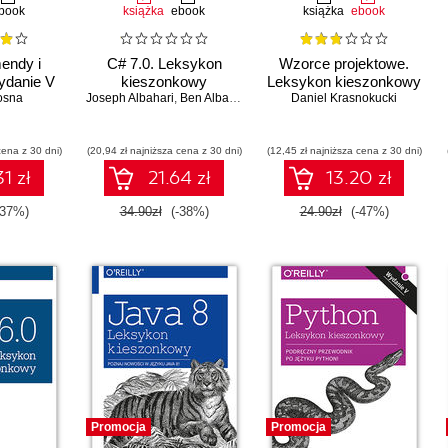
book
książka
ebook
książka
ebook
endy i
C# 7.0. Leksykon
Wzorce projektowe.
ydanie V
kieszonkowy
Leksykon kieszonkowy
osna
Joseph Albahari
,
Ben Albahari
Daniel Krasnokucki
cena z 30 dni)
(20,94 zł najniższa cena z 30 dni)
(12,45 zł najniższa cena z 30 dni)
1 zł
21.64 zł
13.20 zł
-37%)
34.90zł
(-38%)
24.90zł
(-47%)
Promocja
Promocja