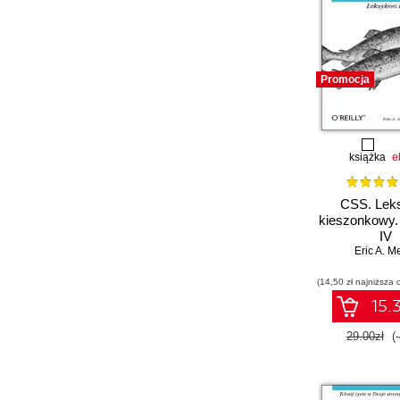
Promocja
książka
e
CSS. Lek
kieszonkowy.
IV
Eric A. M
(14,50 zł najniższa 
15.3
29.00zł
(