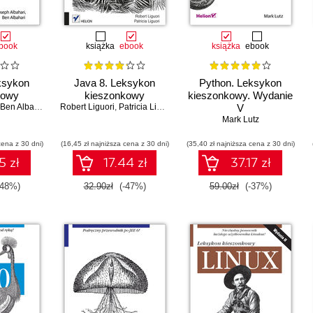
book
książka
ebook
książka
ebook
ksykon
Java 8. Leksykon
Python. Leksykon
kowy
kieszonkowy
kieszonkowy. Wydanie
Ben Albahari
Robert Liguori
,
Patricia Liguori
V
Mark Lutz
cena z 30 dni)
(16,45 zł najniższa cena z 30 dni)
(35,40 zł najniższa cena z 30 dni)
5 zł
17.44 zł
37.17 zł
-48%)
32.90zł
(-47%)
59.00zł
(-37%)