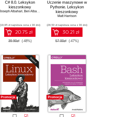
C# 8.0. Leksykon
Uczenie maszynowe w
kieszonkowy
Pythonie. Leksykon
Joseph Albahari
,
Ben Albahari
kieszonkowy
Matt Harrison
(19,95 zł najniższa cena z 30 dni)
(28,50 zł najniższa cena z 30 dni)
20.75 zł
30.21 zł
39.90zł
(-48%)
57.00zł
(-47%)
Promocja
Promocja