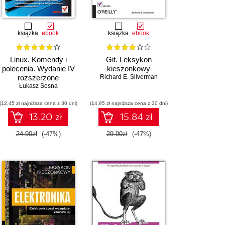
książka
ebook
książka
ebook
Linux. Komendy i
Git. Leksykon
polecenia. Wydanie IV
kieszonkowy
rozszerzone
Richard E. Silverman
Łukasz Sosna
(12,45 zł najniższa cena z 30 dni)
(14,95 zł najniższa cena z 30 dni)
13.20 zł
15.84 zł
24.90zł
(-47%)
29.90zł
(-47%)