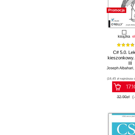
Promocja
książka
e
C# 5.0. Le
kieszonkowy.
III
Joseph Albahari
,
(16,45 zł najniższa 
17.1
32.90zł
(