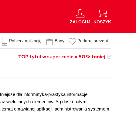
ZALOGUJ
KOSZYK
Pobierz aplikację
Bony
Podaruj prezent
TOP tytuł w super cenie » 50% taniej
niejsze dla informatyka-praktyka informacje,
raz wielu innych elementów. Są doskonałym
 temat omawianej aplikacji, administrowania systemem,