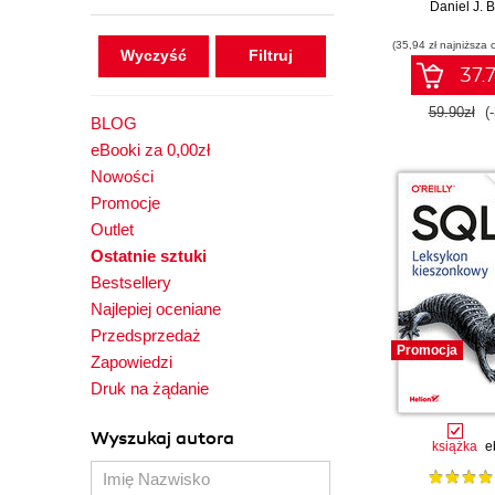
Daniel J. B
(35,94 zł najniższa 
Wyczyść
37.7
59.90zł
(
BLOG
eBooki za 0,00zł
Nowości
Promocje
Outlet
Ostatnie sztuki
Bestsellery
Najlepiej oceniane
Przedsprzedaż
Promocja
Zapowiedzi
Druk na żądanie
Wyszukaj autora
książka
e