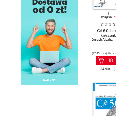
książka
e
C# 6.0. Le
kieszon
Joseph Albahari
,
(17,45 zł najniższa 
18.1
34.90zł
(