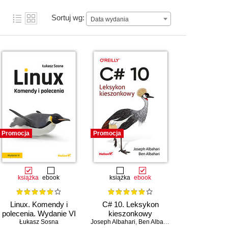
Sortuj wg:
Data wydania
Promocja
Promocja
książka
ebook
książka
ebook
Linux. Komendy i
C# 10. Leksykon
polecenia. Wydanie VI
kieszonkowy
Łukasz Sosna
Joseph Albahari
,
Ben Albahari