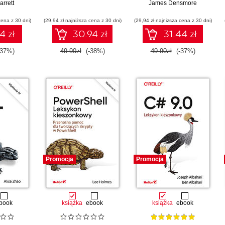
arrett
Przenoszenie i
James Densmore
przetwarzanie danych
cena z 30 dni)
(29,94 zł najniższa cena z 30 dni)
(29,94 zł najniższa cena z 30 dni)
na potrzeby ich analizy
4 zł
30.94 zł
31.44 zł
-37%)
49.90zł
(-38%)
49.90zł
(-37%)
Promocja
Promocja
book
książka
ebook
książka
ebook