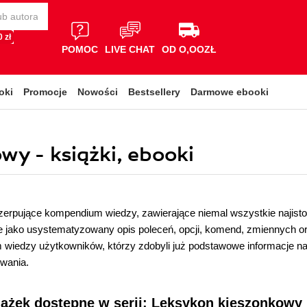
 zł
POMOC
LIVE CHAT
OD O,OOZŁ
oki
Promocje
Nowości
Bestsellery
Darmowe ebooki
wy - książki, ebooki
zerpujące kompendium wiedzy, zawierające niemal wszystkie najistot
e jako usystematyzowany opis poleceń, opcji, komend, zmiennych o
 wiedzy użytkowników, którzy zdobyli już podstawowe informacje na
wania.
iążek dostępne w serii: Leksykon kieszonkowy