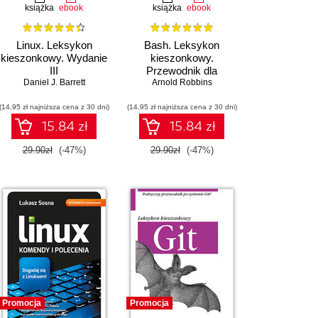
książka
ebook
książka
ebook
Linux. Leksykon
Bash. Leksykon
kieszonkowy. Wydanie
kieszonkowy.
III
Przewodnik dla
Daniel J. Barrett
użytkowników i
Arnold Robbins
administratorów
(14,95 zł najniższa cena z 30 dni)
(14,95 zł najniższa cena z 30 dni)
systemów
15.84 zł
15.84 zł
29.90zł
(-47%)
29.90zł
(-47%)
Promocja
Promocja