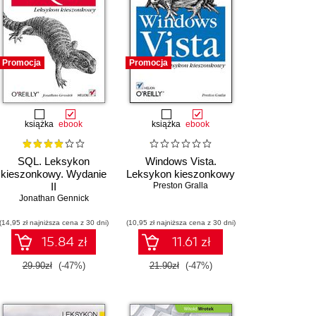
Promocja
Promocja
książka
ebook
książka
ebook
SQL. Leksykon
Windows Vista.
kieszonkowy. Wydanie
Leksykon kieszonkowy
II
Preston Gralla
Jonathan Gennick
(14,95 zł najniższa cena z 30 dni)
(10,95 zł najniższa cena z 30 dni)
15.84 zł
11.61 zł
29.90zł
(-47%)
21.90zł
(-47%)