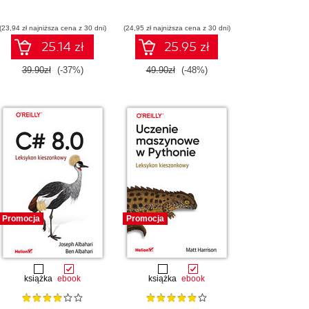
(23,94 zł najniższa cena z 30 dni)
(24,95 zł najniższa cena z 30 dni)
25.14 zł
25.95 zł
39.90zł
(-37%)
49.90zł
(-48%)
Promocja
Promocja
książka
ebook
książka
ebook