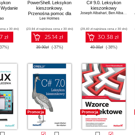
sykon
PowerShell. Leksykon
C# 9.0. Leksykon
 Wydanie
kieszonkowy.
kieszonkowy
Przenośna pomoc dla
Joseph Albahari
,
Ben Albahari
hao
tworzących skrypty w
Lee Holmes
PowerShell. Wydanie III
cena z 30 dni)
(23,94 zł najniższa cena z 30 dni)
(29,40 zł najniższa cena z 30 dni)
7 zł
25.14 zł
30.38 zł
-37%)
39.90zł
(-37%)
49.00zł
(-38%)
Promocja
Promocja