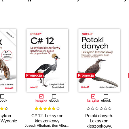
Promocja
Promocja
book
książka
ebook
książka
ebook
ksykon
C# 12. Leksykon
Potoki danych.
 Wydanie
kieszonkowy
Leksykon
Joseph Albahari
,
Ben Albahari
kieszonkowy.