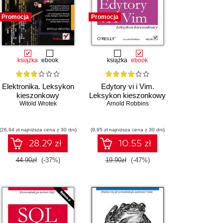
Promocja
Promocja
książka
ebook
książka
ebook
Elektronika. Leksykon
Edytory vi i Vim.
kieszonkowy
Leksykon kieszonkowy
Witold Wrotek
Arnold Robbins
(26,94 zł najniższa cena z 30 dni)
(9,95 zł najniższa cena z 30 dni)
28.29 zł
10.55 zł
44.90zł
(-37%)
19.90zł
(-47%)