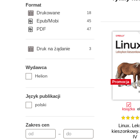
Format
Drukowane
18
Epub/Mobi
45
PDF
47
Druk na żądanie
3
Wydawca
Helion
Promocja
Język publikacji
polski
książka
e
Zakres cen
Linux. Le
kieszonkowy.
–
IV