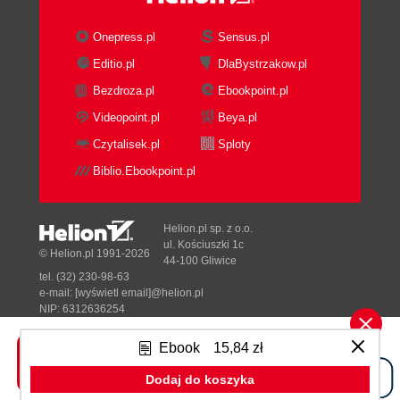
Onepress.pl
Sensus.pl
Editio.pl
DlaBystrzakow.pl
Bezdroza.pl
Ebookpoint.pl
Videopoint.pl
Beya.pl
Czytalisek.pl
Sploty
Biblio.Ebookpoint.pl
Helion.pl sp. z o.o.
ul. Kościuszki 1c
© Helion.pl 1991-2026
44-100 Gliwice
tel. (32) 230-98-63
e-mail:
[wyświetl email]@helion.pl
NIP: 6312636254
Regon: 241989027
Ebook
15,84 zł
Designed with ♥ by
Tonik.pl
Dodaj do koszyka
Pełna wersja strony »