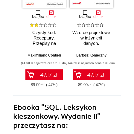
książka
ebook
książka
ebook
ksią
Czysty kod.
Wzorce projektowe
Lan
Receptury.
w inżynierii
Lan
Przepisy na
danych.
Proj
poprawienie
Sprawdzone
aplika
struktury i jakości
rozwiązania i dobre
na
Maximiliano Contieri
Bartosz Konieczny
Mayo Os
Twojego kodu
praktyki
mo
(44,50 zł najniższa cena z 30 dni)
(44,50 zł najniższa cena z 30 dni)
(39,50 zł naj
języ
p
47.17 zł
47.17 zł
89.00zł
(-47%)
89.00zł
(-47%)
79.0
Ebooka
"SQL. Leksykon
kieszonkowy. Wydanie II"
przeczytasz na: