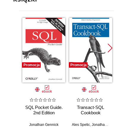
Promocja
Promocja
Promocj
ebook
ebook
SQL Pocket Guide.
Transact-SQL
Oracl
2nd Edition
Cookbook
The 
Gu
Defini
Jonathan Gennick
Ales Spetic
,
Jonathan Gennick
2nd
Jonat