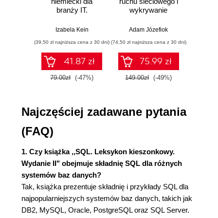
niemiecki dla
ruchu sieciowego i
prze
Funkcje operujące datami i czasem - DB2 (47)
branży IT.
wykrywanie
s
Praktyczne
włamań
ste
Funkcje operujące datami i czasem - MySQL (48)
przykłady i
p
Izabela Kein
Adam Józefiok
Wito
ćwiczenia
Funkcje operujące datami i czasem - Oracle (50)
(39,50 zł najniższa cena z 30 dni)
(74,50 zł najniższa cena z 30 dni)
(29,95 zł naj
Funkcje operujące datami i czasem - PostgreSQL
41.87 zł
75.99 zł
(54)
79.00zł
(-47%)
149.00zł
(-49%)
59.9
Funkcje operujące datami i czasem - SQLServer
(56)
Najczęściej zadawane pytania
Usuwanie danych (59)
(FAQ)
Funkcja EXTRACT (64)
1. Czy książka ,,SQL. Leksykon kieszonkowy.
Funkcja GREATEST (64)
Wydanie II" obejmuje składnię SQL dla różnych
systemów baz danych?
Funkcje grupowania i sumowania (65)
Tak, książka prezentuje składnię i przykłady SQL dla
Zapytania hierarchiczne (76)
najpopularniejszych systemów baz danych, takich jak
DB2, MySQL, Oracle, PostgreSQL oraz SQL Server.
Indeksy - tworzenie (81)