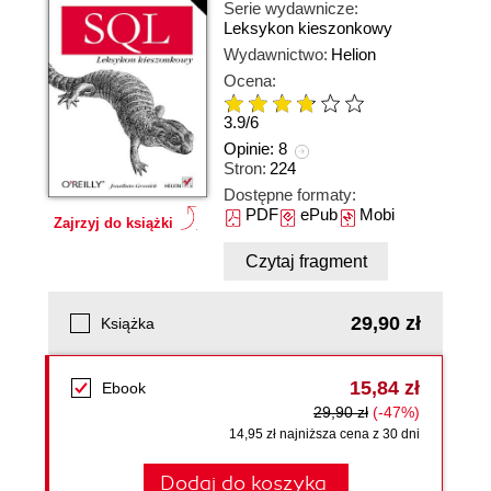
Serie wydawnicze:
Leksykon kieszonkowy
Wydawnictwo:
Helion
Ocena:
3.9
/
6
Opinie:
8
Stron:
224
Dostępne formaty:
PDF
ePub
Mobi
Zajrzyj do książki
Czytaj fragment
29,90 zł
Książka
15,84 zł
Ebook
29,90 zł
(-47%)
14,95 zł najniższa cena z 30 dni
Dodaj do koszyka