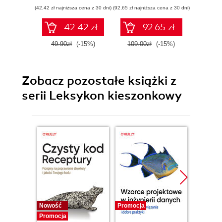
(42,42 zł najniższa cena z 30 dni)
(92,65 zł najniższa cena z 30 dni)
(109,65 zł 
42.42 zł
92.65 zł
49.90zł
(-15%)
109.00zł
(-15%)
129.0
Zobacz pozostałe książki z
serii Leksykon kieszonkowy
Nowość
Promocja
Bestselle
Promocja
Promocj