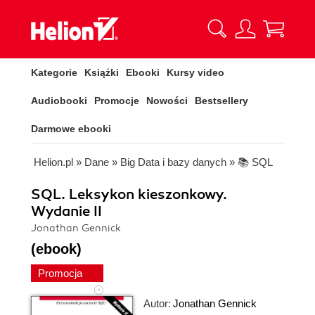
Kategorie
Książki
Ebooki
Kursy video
Audiobooki
Promocje
Nowości
Bestsellery
Darmowe ebooki
Helion.pl
»
Dane
»
Big Data i bazy danych
»
📚 SQL
SQL. Leksykon kieszonkowy.
Wydanie II
Jonathan Gennick
(ebook)
Promocja
Autor:
Jonathan Gennick