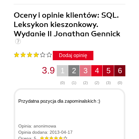
Oceny i opinie klientów: SQL.
Leksykon kieszonkowy.
Wydanie II Jonathan Gennick
Dodaj opinię
3.9
1
2
3
4
5
6
(0)
(1)
(2)
(2)
(3)
(0)
Przydatna pozycja dla zapominalskich :)
Opinia: anonimowa
Opinia dodana: 2013-04-17
Ocena: 5