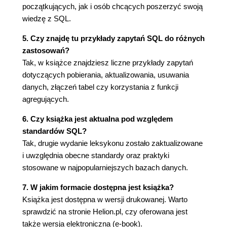
Funkcje liczbowe i matematyczne (121)
początkujących, jak i osób chcących poszerzyć swoją
wiedzę z SQL.
Funkcje OLAP (124)
5. Czy znajdę tu przykłady zapytań SQL do różnych
Transpozycja tabel (124)
zastosowań?
Predykaty (133)
Tak, w książce znajdziesz liczne przykłady zapytań
dotyczących pobierania, aktualizowania, usuwania
Zapytania rekurencyjne (137)
danych, złączeń tabel czy korzystania z funkcji
Wyrażenia regularne (138)
agregujących.
Pobieranie danych (150)
6. Czy książka jest aktualna pod względem
standardów SQL?
Funkcje tekstowe (162)
Tak, drugie wydanie leksykonu zostało zaktualizowane
Podzapytania (169)
i uwzględnia obecne standardy oraz praktyki
stosowane w najpopularniejszych bazach danych.
Tabele - tworzenie (174)
Tabele - usuwanie (179)
7. W jakim formacie dostępna jest książka?
Książka jest dostępna w wersji drukowanej. Warto
Tabele - modyfikacja (180)
sprawdzić na stronie Helion.pl, czy oferowana jest
Zarządzanie transakcjami (186)
także wersja elektroniczna (e-book).