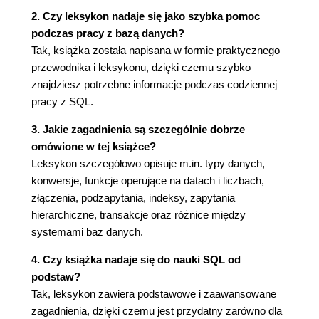
2. Czy leksykon nadaje się jako szybka pomoc
Indeksy - usuwanie (82)
podczas pracy z bazą danych?
Wprowadzanie danych (83)
Tak, książka została napisana w formie praktycznego
przewodnika i leksykonu, dzięki czemu szybko
Złączanie tabel (89)
znajdziesz potrzebne informacje podczas codziennej
Funkcja LEAST (101)
pracy z SQL.
Literały (101)
3. Jakie zagadnienia są szczególnie dobrze
Scalanie danych (106)
omówione w tej książce?
Leksykon szczegółowo opisuje m.in. typy danych,
Wartości NULL (108)
konwersje, funkcje operujące na datach i liczbach,
Konwersja wartości liczbowych - DB2 (113)
złączenia, podzapytania, indeksy, zapytania
hierarchiczne, transakcje oraz różnice między
Konwersja wartości liczbowych - MySQL (115)
systemami baz danych.
Konwersja wartości liczbowych - Oracle (116)
4. Czy książka nadaje się do nauki SQL od
Konwersja wartości liczbowych - PostgreSQL (118)
podstaw?
Tak, leksykon zawiera podstawowe i zaawansowane
Konwersja wartości liczbowych - SQL Server (120)
zagadnienia, dzięki czemu jest przydatny zarówno dla