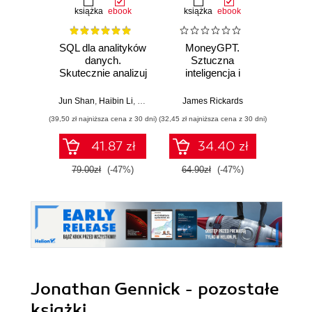
książka
ebook
książka
ebook
ksią
SQL dla analityków
MoneyGPT.
Sn
danych.
Sztuczna
Now
Skutecznie analizuj
inteligencja i
inżyni
dane, wyciągaj
zagrożenie dla
w 
wartościowe
globalnej ekonomii
Jun Shan
,
Haibin Li
,
Matt Goldwasser
James Rickards
,
Upom Malik
,
Benjamin John
Ma
wnioski i opanuj
(39,50 zł najniższa cena z 30 dni)
(32,45 zł najniższa cena z 30 dni)
(49,50 zł naj
zaawansowany
SQL na potrzeby
41.87 zł
34.40 zł
praktycznych
zastosowań.
79.00zł
(-47%)
64.90zł
(-47%)
99.0
Wydanie IV
Jonathan Gennick - pozostałe
książki