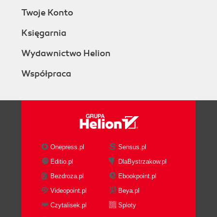
Twoje Konto
Księgarnia
Wydawnictwo Helion
Współpraca
Onepress.pl
Sensus.pl
Editio.pl
DlaBystrzakow.pl
Bezdroza.pl
Ebookpoint.pl
Videopoint.pl
Beya.pl
Czytalisek.pl
Sploty