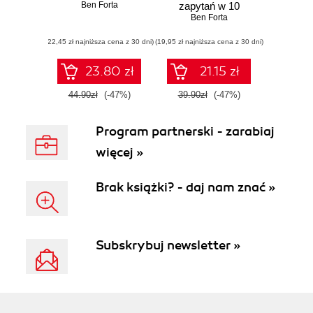
Ben Forta
zapytań w 10
minut dziennie.
Ben Forta
Wydanie IV
(22,45 zł najniższa cena z 30 dni)
(19,95 zł najniższa cena z 30 dni)
23.80 zł
21.15 zł
44.90zł
(-47%)
39.90zł
(-47%)
Program partnerski - zarabiaj
więcej »
Brak książki? - daj nam znać »
Subskrybuj newsletter »