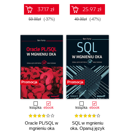
37.17 zł
25.97 zł
59.00zł
(-37%)
49.00zł
(-47%)
Promocja
Promocja
książka
ebook
książka
ebook
Oracle PL/SQL w
SQL w mgnieniu
mgnieniu oka
oka. Opanuj język