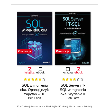
Promocja
Promocja
książka
ebook
książka
ebook
SQL w mgnieniu
SQL Server i T-
oka. Opanuj język
SQL w mgnieniu
zapytań w 10
oka. Wydanie II
minut dziennie.
Ben Forta
Ben Forta
Wydanie V
(35,40 zł najniższa cena z 30 dni)
(24,50 zł najniższa cena z 30 dni)