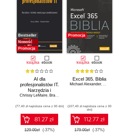
Bestseller
Promocja
Nowość
Promocja
książka
ebook
książka
ebook
AI dla
Excel 365. Biblia
profesjonalistów IT.
Michael Alexander
,
Dick Kusleika
Narzędzia i
Chrissy LeMaire
techniki
,
Brandon Abshire
zwiększające
(77,40 zł najniższa cena z 30 dni)
produktywność
(107,40 zł najniższa cena z 30
dni)
81.27 zł
112.77 zł
129.00zł
(-37%)
179.00zł
(-37%)