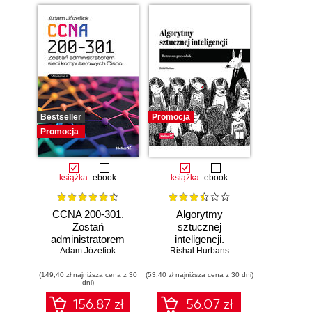
Bestseller
Promocja
Promocja
książka
ebook
książka
ebook
CCNA 200-301.
Algorytmy
Zostań
sztucznej
administratorem
inteligencji.
Adam Józefiok
sieci
Rishal Hurbans
Ilustrowany
komputerowych
przewodnik
(149,40 zł najniższa cena z 30
Cisco. Wydanie II
(53,40 zł najniższa cena z 30 dni)
dni)
156.87 zł
56.07 zł