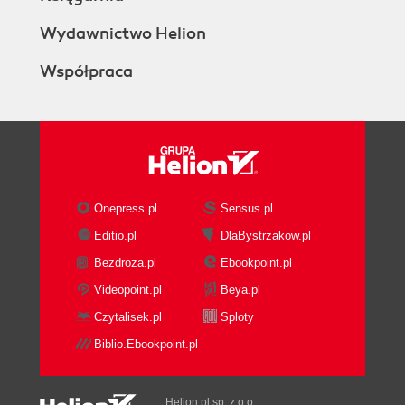
Wydawnictwo Helion
Współpraca
Onepress.pl
Sensus.pl
Editio.pl
DlaBystrzakow.pl
Bezdroza.pl
Ebookpoint.pl
Videopoint.pl
Beya.pl
Czytalisek.pl
Sploty
Biblio.Ebookpoint.pl
Helion.pl sp. z o.o.