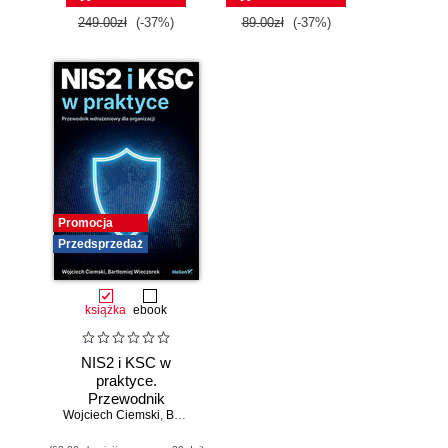
249.00zł
(-37%)
89.00zł
(-37%)
Promocja
Przedsprzedaż
książka
ebook
NIS2 i KSC w
praktyce.
Przewodnik
Wojciech Ciemski
wdrożeniowy dla
,
Bartłomiej Wieczorek
organizacji