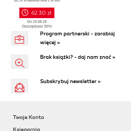
(62,30 zł najniższa cena z 30 dni)
62.30 zł
Do 24.08.26
Oszczędzasz 30%!
W realizacji od 25.08.26 r.
Program partnerski - zarabiaj
więcej »
Brak książki? - daj nam znać »
Subskrybuj newsletter »
Twoje Konto
Księgarnia