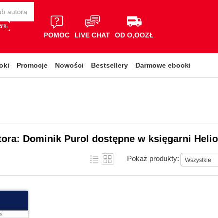
65%
POMOC
LIVE CHAT
OD O,OOZŁ
oki
Promocje
Nowości
Bestsellery
Darmowe ebooki
tora: Dominik Purol dostępne w księgarni Heli
Pokaż produkty:
Wszystkie