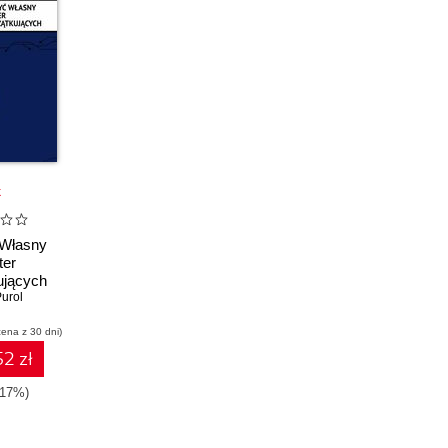
k
 Własny
er
ujących
urol
cena z 30 dni)
2 zł
-17%)