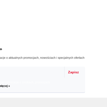
»
macje o aktualnych promocjach, nowościach i specjalnych ofertach
Zapisz
il informacje o zniżkach, promocjach
więcej »