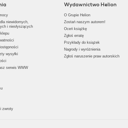
nia
Wydawnictwo Helion
mocy
O Grupie Helion
dla niewidomych,
Zostań naszym autorem!
ych i niesłyszących
Oceń książkę
klepu
Zgłoś erratę
ywatności
Przykłady do książek
dostępności
Nagrody i wyróżnienia
zty wysyłki
Zgłoś naruszenie praw autorskich
ości
nasz serwis WWW
su
i zwroty