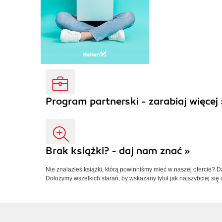
Program partnerski - zarabiaj więcej 
Brak książki? - daj nam znać »
Nie znalazłeś książki, którą powinniśmy mieć w naszej ofercie? 
Dołożymy wszelkich starań, by wskazany tytuł jak najszybciej się 