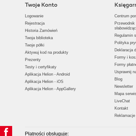
Twoje Konto
Księgar
Logowanie
Centrum po
Rejestracja
Przewodnik 
słabowidząc
Historia Zamówień
Regulamin s
Twoja biblioteka
Polityka pr
Twoje półki
Deklaracja 
Aktywuj kod na produkty
Formy i kos
Prezenty
Formy płatn
Testy i certyfikaty
Usprawnij 
Aplikacja Helion - Android
Blog
Aplikacja Helion - iOS
Newsletter
Aplikacja Helion - AppGallery
Mapa serwi
LiveChat
Kontakt
Reklamacje 
Płatności obsługuje: