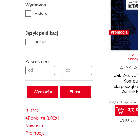
Wydawca
Ridero
Promocja
Język publikacji
polski
eboo
Zakres cen
–
Jak Złożyć
Komput
dla początk
Wyczyść
Dominik P
(34,32 zł najniższa 
33.5
BLOG
eBooki za 0,00zł
40.38 zł
(
Nowości
Promocje