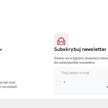
»
Subskrybuj newsletter 
Średnio raz w tygodniu dostaniesz infor
dla subskrybentów newslettera.
Daj nam znać.
*
Chcę otrzymywać na podany e-ma
u nas pojawił.
oraz nowościach wydawniczych.