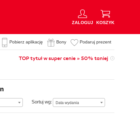
ZALOGUJ
KOSZYK
Pobierz aplikację
Bony
Podaruj prezent
TOP tytuł w super cenie » 50% taniej
on
Data wydania
Sortuj wg:
Data wydania