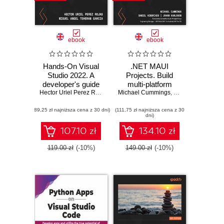
ebook
ebook
Hands-On Visual
.NET MAUI
Studio 2022. A
Projects. Build
developer's guide
multi-platform
to new features
Hector Uriel Perez Rojas
,
Miguel Angel Teheran Garcia
Michael Cummings
desktop and
,
Daniel Hindrikes
,
and best practices
mobile apps from
(89,25 zł najniższa cena z 30 dni)
with .NET 8 and
(111,75 zł najniższa cena z 30
scratch using C#
dni)
VS 2022 for
and Visual Studio
maximum
2022 - Third Edition
107.10 zł
134.10 zł
productivity -
Second Edition
119.00 zł
(-10%)
149.00 zł
(-10%)