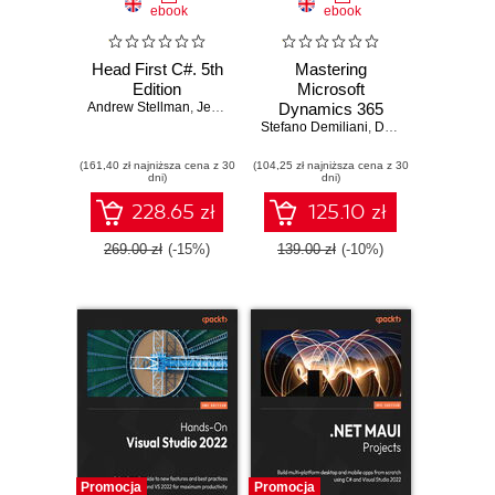
ebook
ebook
Head First C#. 5th
Mastering
Edition
Microsoft
Andrew Stellman
,
Jennifer Greene
Dynamics 365
Stefano Demiliani
Business Central.
,
Duilio Tacconi
The complete
(161,40 zł najniższa cena z 30
(104,25 zł najniższa cena z 30
guide for designing
dni)
dni)
and integrating
advanced
228.65 zł
125.10 zł
Business Central
solutions - Second
269.00 zł
(-15%)
139.00 zł
(-10%)
Edition
Promocja
Promocja