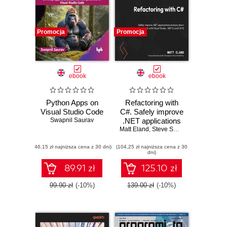
Promocja
Promocja
ebook
ebook
Python Apps on
Refactoring with
Visual Studio Code
C#. Safely improve
Swapnil Saurav
.NET applications
Matt Eland
and pay down
,
Steve Smith
technical debt with
(46,15 zł najniższa cena z 30 dni)
(104,25 zł najniższa cena z 30
Visual Studio,
dni)
.NET 8, and C# 12
89.91 zł
125.10 zł
99.90 zł
(-10%)
139.00 zł
(-10%)