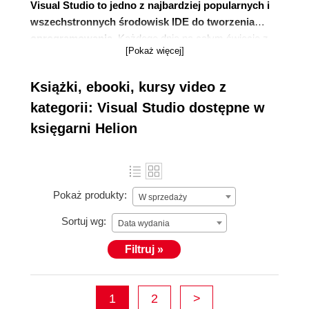
Visual Studio to jedno z najbardziej popularnych i
wszechstronnych środowisk IDE do tworzenia
oprogramowania.
Każdego dnia na całym świecie z
[Pokaż więcej]
tego narzędzia stworzonego przez firmę Microsoft
korzystają miliony programistów. Jeśli jesteś jednym z
Książki, ebooki, kursy video z
nich i chcesz usprawnić swoją pracę, to świetnie
trafiłeś, bo
w Helion znajdziesz
szeroki wybór
kategorii: Visual Studio dostępne w
książek dotyczących Visual Studio
, które pozwolą Ci
księgarni Helion
się rozwinąć. A jeśli dopiero zaczynasz swoją
przygodę związaną z programowaniem, to nie musisz
się martwić, bo w naszej ofercie są też pozycje
przeznaczone dla początkujących – przekonaj się
Pokaż produkty:
W sprzedaży
sam.
Sortuj wg:
Data wydania
Filtruj »
1
2
>