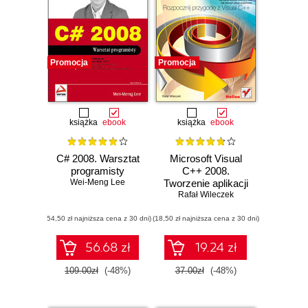
Promocja
Promocja
książka
ebook
książka
ebook
C# 2008. Warsztat
Microsoft Visual
programisty
C++ 2008.
Wei-Meng Lee
Tworzenie aplikacji
dla Windows
Rafał Wileczek
(54,50 zł najniższa cena z 30 dni)
(18,50 zł najniższa cena z 30 dni)
56.68 zł
19.24 zł
109.00zł
(-48%)
37.00zł
(-48%)