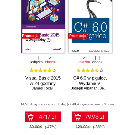
Promocja
Promocja
książka
ebook
książka
ebook
Visual Basic 2015
C# 6.0 w pigułce.
w 24 godziny
Wydanie VI
James Foxall
Joseph Albahari
,
Ben Albahari
(44,50 zł najniższa cena z 30 dni)
(77,40 zł najniższa cena z 30 dni)
47.17 zł
79.98 zł
89.00zł
(-47%)
129.00zł
(-38%)