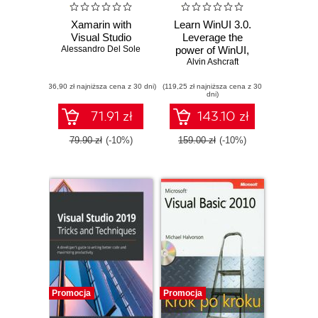
Xamarin with
Learn WinUI 3.0.
Visual Studio
Leverage the
Alessandro Del Sole
power of WinUI,
the future of native
Alvin Ashcraft
Windows
(36,90 zł najniższa cena z 30 dni)
(119,25 zł najniższa cena z 30
application
dni)
development
71.91 zł
143.10 zł
79.90 zł
(-10%)
159.00 zł
(-10%)
Promocja
Promocja