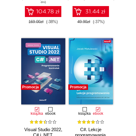
dni)
104.78 zł
31.44 zł
169.00zł
(-38%)
49.90zł
(-37%)
Promocja
Promocja
książka
ebook
książka
ebook
Visual Studio 2022,
C#. Lekcje
C# i .NET.
programowania.