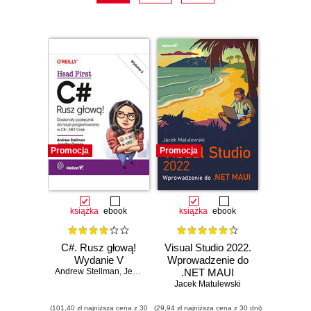
Promocja
Promocja
książka
ebook
książka
ebook
C#. Rusz głową!
Visual Studio 2022.
Wydanie V
Wprowadzenie do
Andrew Stellman
,
Jennifer Greene
.NET MAUI
Jacek Matulewski
(101,40 zł najniższa cena z 30
(29,94 zł najniższa cena z 30 dni)