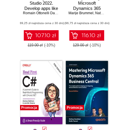
Studio 2022.
Microsoft
Develop apps like
Dynamics 365
a pro with
Romain Ottonelli Dabadie
,
Dave Callan
Marije Brummel
Business Central.
,
Natalie Karolak
,
Chris
advanced Visual
Build powerful,
(89,25 zł najniższa cena z 30 dni)
Studio techniques
(96,75 zł najniższa cena z 30 dni)
robust, and
using C# and .NET
scalable
extensions
107.10 zł
116.10 zł
customized for
your business
119.00 zł
(-10%)
129.00 zł
(-10%)
requirements -
Seventh Edition
Promocja
Promocja