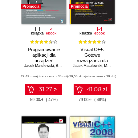
Promocja
Promocja
książka
ebook
książka
ebook
Programowanie
Visual C++.
aplikacji dla
Gotowe
urządzeń
rozwiązania dla
Jacek Matulewski
mobilnych z
,
Bartosz Turowski
Jacek Matulewski
programistów
,
Maciej Pakulski
,
Daw
systemem
Windows
(29,49 zł najniższa cena z 30 dni)
Windows Mobile
(39,50 zł najniższa cena z 30 dni)
31.27 zł
41.08 zł
59.00zł
(-47%)
79.00zł
(-48%)