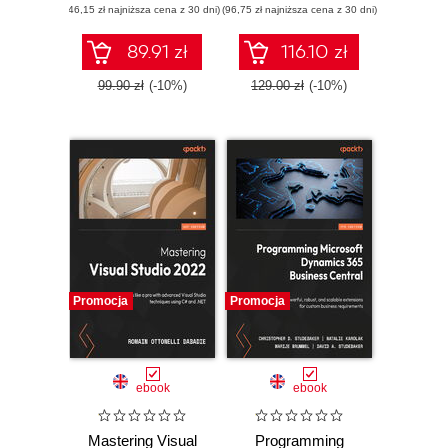
(46,15 zł najniższa cena z 30 dni)
(96,75 zł najniższa cena z 30 dni)
applications
89.91 zł
116.10 zł
99.90 zł
(-10%)
129.00 zł
(-10%)
Promocja
Promocja
ebook
ebook
Mastering Visual
Programming