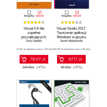
książka
ebook
książka
ebook
Visual C# dla
Visual Studio 2017.
zupełnie
Tworzenie aplikacji
początkujących.
Windows w języku
Tony Gaddis
Owoce
Jacek Matulewski
C#
programowania.
(74,50 zł najniższa cena z 30 dni)
Wydanie IV
(44,50 zł najniższa cena z 30 dni)
78.97 zł
47.17 zł
149.00zł
(-47%)
89.00zł
(-47%)