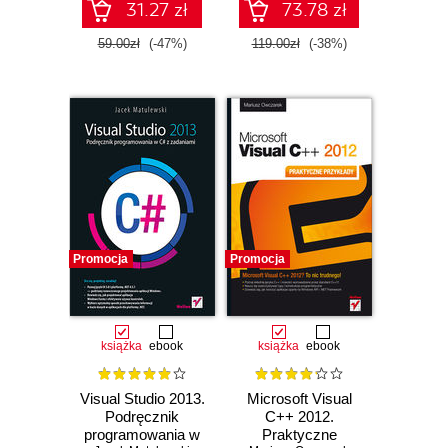
31.27 zł
73.78 zł
59.00zł
(-47%)
119.00zł
(-38%)
Promocja
Promocja
książka
ebook
książka
ebook
Visual Studio 2013.
Microsoft Visual
Podręcznik
C++ 2012.
programowania w
Praktyczne