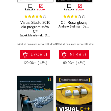
książka
ebook
książka
ebook
Visual Studio 2010
C#. Rusz głową!
dla programistów
Andrew Stellman
,
Jennifer Greene
C#
Jacek Matulewski
,
Dawid Borycki
,
Mateusz Warczak
,
Grzegorz Krau
(64,50 zł najniższa cena z 30 dni)
(49,50 zł najniższa cena z 30 dni)
67.08 zł
51.48 zł
129.00zł
(-48%)
99.00zł
(-48%)