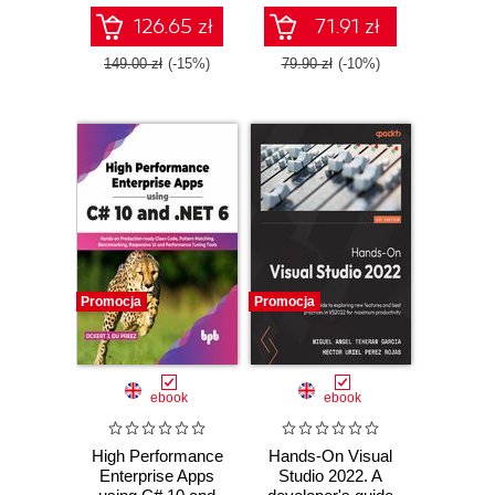
126.65 zł
71.91 zł
149.00 zł
(-15%)
79.90 zł
(-10%)
Promocja
Promocja
ebook
ebook
High Performance
Hands-On Visual
Enterprise Apps
Studio 2022. A