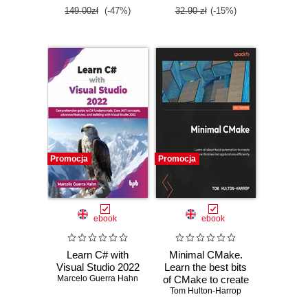
149.00zł
(-47%)
32.90 zł
(-15%)
Promocja
Promocja
ebook
ebook
Learn C# with
Minimal CMake.
Visual Studio 2022
Learn the best bits
Marcelo Guerra Hahn
of CMake to create
Tom Hulton-Harrop
and share your
own libraries and