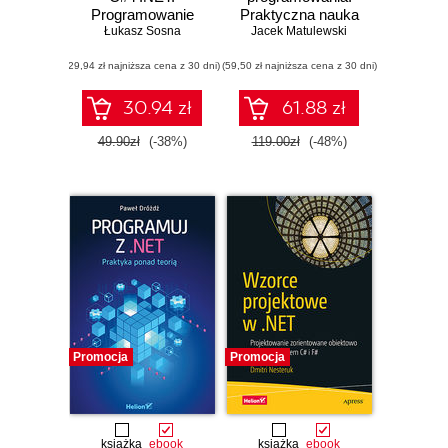
Programowanie
Praktyczna nauka
Łukasz Sosna
kontrolek
programowania dla
Jacek Matulewski
platform .NET i
(29,94 zł najniższa cena z 30 dni)
(59,50 zł najniższa cena z 30 dni)
.NET Core
30.94 zł
61.88 zł
49.90zł
(-38%)
119.00zł
(-48%)
Promocja
Promocja
książka
ebook
książka
ebook