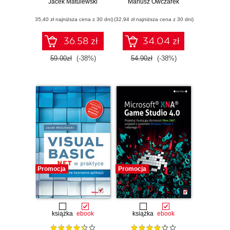
C# z zadaniami
Jacek Matulewski
Mariusz Owczarek
przykłady
(35,40 zł najniższa cena z 30 dni)
(32,94 zł najniższa cena z 30 dni)
36.58 zł
34.04 zł
59.00zł
(-38%)
54.90zł
(-38%)
Promocja
Promocja
książka
ebook
książka
ebook