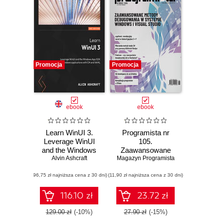
Promocja
Promocja
ebook
ebook
Learn WinUI 3.
Programista nr
Leverage WinUI
105.
and the Windows
Zaawansowane
App SDK to create
Alvin Ashcraft
Magazyn Programista
metody
modern Windows
debugowania w
(96,75 zł najniższa cena z 30 dni)
applications with
(11,90 zł najniższa cena z 30 dni)
systemie Windows
C# and XAML -
i Visual Studio
Second Edition
116.10 zł
23.72 zł
129.00 zł
(-10%)
27.90 zł
(-15%)