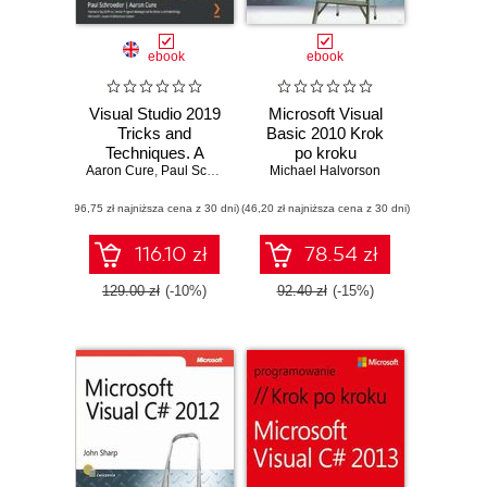
ebook
ebook
Visual Studio 2019
Microsoft Visual
Tricks and
Basic 2010 Krok
Techniques. A
po kroku
Aaron Cure
developer's guide
,
Paul Schroeder
Michael Halvorson
to writing better
(96,75 zł najniższa cena z 30 dni)
code and
(46,20 zł najniższa cena z 30 dni)
maximizing
productivity
116.10 zł
78.54 zł
129.00 zł
(-10%)
92.40 zł
(-15%)