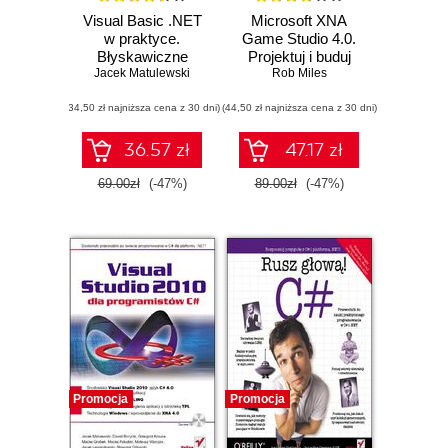
Visual Basic .NET
Microsoft XNA
w praktyce.
Game Studio 4.0.
Błyskawiczne
Projektuj i buduj
tworzenie aplikacji
Jacek Matulewski
własne gry dla
Rob Miles
konsoli Xbox 360,
(34,50 zł najniższa cena z 30 dni)
(44,50 zł najniższa cena z 30 dni)
urządzeń z
systemem
Windows Phone 7 i
36.57 zł
47.17 zł
własnego PC
69.00zł
(-47%)
89.00zł
(-47%)
Promocja
Promocja