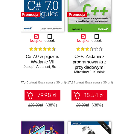
Promocja
Promocja
książka
ebook
książka
ebook
C# 7.0 w pigułce.
C++. Zadania z
Wydanie VII
programowania z
Joseph Albahari
,
Ben Albahari
przykładowymi
Mirosław J. Kubiak
rozwiązaniami.
Wydanie II
(77,40 zł najniższa cena z 30 dni)
(17,94 zł najniższa cena z 30 dni)
79.98 zł
18.54 zł
129.00zł
(-38%)
29.90zł
(-38%)