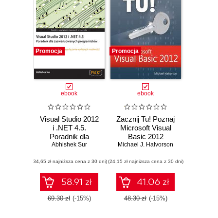
Promocja
Promocja
ebook
ebook
Visual Studio 2012
Zacznij Tu! Poznaj
i .NET 4.5.
Microsoft Visual
Poradnik dla
Basic 2012
zaawansowanych
Abhishek Sur
Michael J. Halvorson
programistów
(34,65 zł najniższa cena z 30 dni)
(24,15 zł najniższa cena z 30 dni)
58.91 zł
41.06 zł
69.30 zł
(-15%)
48.30 zł
(-15%)