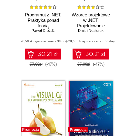
Programuj z .NET.
Wzorce projektowe
Praktyka ponad
w .NET.
teorią
Projektowanie
Paweł Dróżdż
zorientowane
Dmitri Nesteruk
obiektowo z
(28,50 zł najniższa cena z 30 dni)
(28,50 zł najniższa cena z 30 dni)
wykorzystaniem
C# i F#
30.21 zł
30.21 zł
57.00zł
(-47%)
57.00zł
(-47%)
Promocja
Promocja