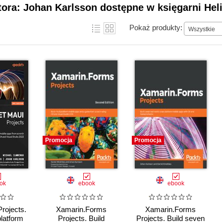
tora: Johan Karlsson dostępne w księgarni Hel
Pokaż produkty:
Wszystkie
Promocja
Promocja
ok
ebook
ebook
rojects.
Xamarin.Forms
Xamarin.Forms
platform
Projects. Build
Projects. Build seven