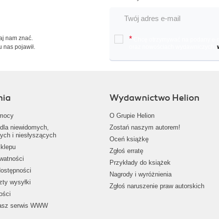
Daj nam znać.
*
Chcę otrzymywać na podany e-ma
u nas pojawił.
oraz nowościach wydawniczych.
nia
Wydawnictwo Helion
mocy
O Grupie Helion
dla niewidomych,
Zostań naszym autorem!
ych i niesłyszących
Oceń książkę
klepu
Zgłoś erratę
ywatności
Przykłady do książek
dostępności
Nagrody i wyróżnienia
zty wysyłki
Zgłoś naruszenie praw autorskich
ości
nasz serwis WWW