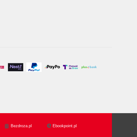
Bezdroza.pl
Ebookpoint.pl