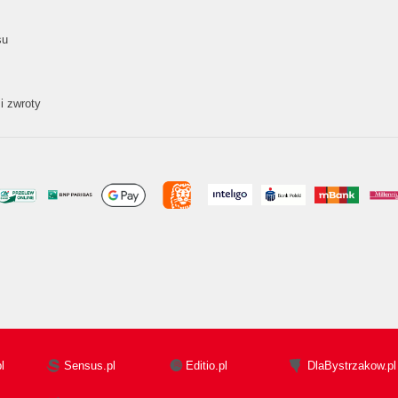
su
i zwroty
l
Sensus.pl
Editio.pl
DlaBystrzakow.pl