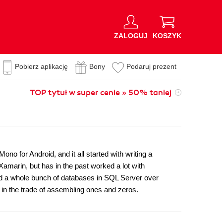
ZALOGUJ
KOSZYK
Pobierz aplikację
Bony
Podaruj prezent
TOP tytuł w super cenie » 50% taniej
 for Android, and it all started with writing a
Xamarin, but has in the past worked a lot with
d a whole bunch of databases in SQL Server over
in the trade of assembling ones and zeros.