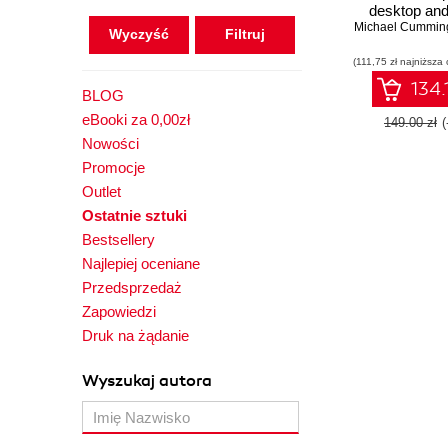
desktop and
Michael Cummin
apps from 
Wyczyść
using C# an
(111,75 zł najniższa 
Studio 2022
Editio
134.
BLOG
eBooki za 0,00zł
149.00 zł
Nowości
Promocje
Outlet
Ostatnie sztuki
Bestsellery
Najlepiej oceniane
Przedsprzedaż
Zapowiedzi
Druk na żądanie
Wyszukaj autora