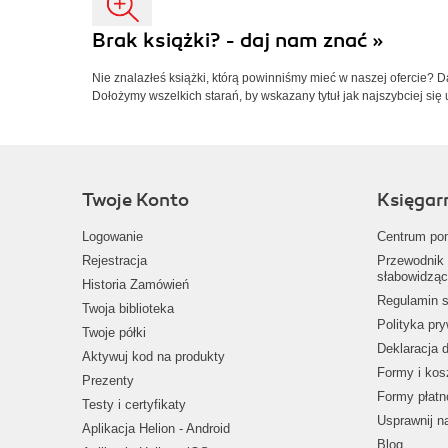
Brak książki? - daj nam znać »
Nie znalazłeś książki, którą powinniśmy mieć w naszej ofercie? 
Dołożymy wszelkich starań, by wskazany tytuł jak najszybciej się 
Twoje Konto
Księgar
Logowanie
Centrum po
Rejestracja
Przewodnik 
słabowidząc
Historia Zamówień
Regulamin s
Twoja biblioteka
Polityka pr
Twoje półki
Deklaracja 
Aktywuj kod na produkty
Formy i kos
Prezenty
Formy płatn
Testy i certyfikaty
Usprawnij 
Aplikacja Helion - Android
Blog