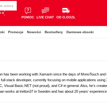
 zł
POMOC
LIVE CHAT
OD O,OOZŁ
oki
Promocje
Nowości
Bestsellery
Darmowe ebooki
n has been working with Xamarin since the days of MonoTouch and Mono
full-stack developer, currently focusing on mobile applications using 
Visual Basic.NET (not proud), and C# in general. Also, he's create
han works at tretton37 in Sweden and has about 20 years' experience 