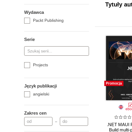
Tytuły au
Wydawca
Packt Publishing
Serie
Projects
Promocja
Język publikacji
angielski
ebo
Zakres cen
–
.NET MAUI P
Build multi-