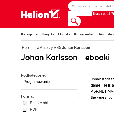
Kursy od 16,70
Kategorie
Książki
Ebooki
Kursy video
Audiobo
Helion.pl
» Autorzy
» 📚
Johan Karlsson
Johan Karlsson - ebooki
Podkategorie:
Johan Karlsso
Programowanie
game. He is a 
ASP.NET MVC, 
Format
the years. Jo
Epub/Mobi
3
PDF
3