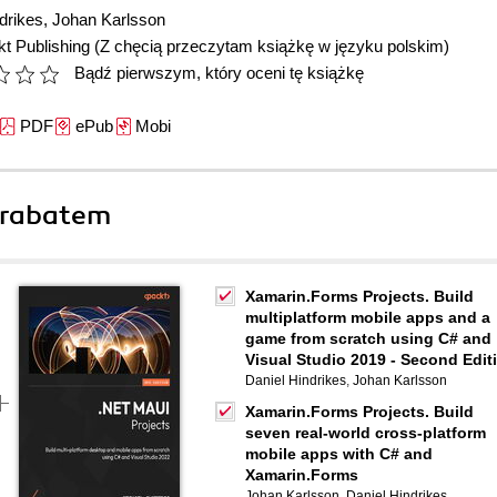
drikes
,
Johan Karlsson
t Publishing
(Z chęcią przeczytam książkę w języku polskim)
Bądź pierwszym, który oceni tę książkę
PDF
ePub
Mobi
 rabatem
Xamarin.Forms Projects. Build
multiplatform mobile apps and a
game from scratch using C# and
Visual Studio 2019 - Second Edit
Daniel Hindrikes
,
Johan Karlsson
Xamarin.Forms Projects. Build
seven real-world cross-platform
mobile apps with C# and
Xamarin.Forms
Johan Karlsson
,
Daniel Hindrikes