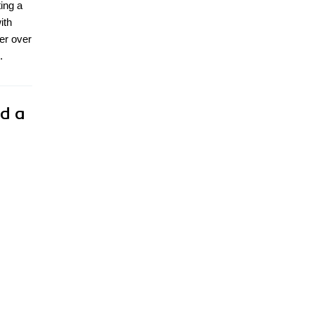
ing a
ith
er over
.
d a