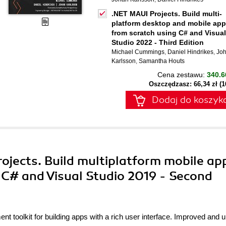
.NET MAUI Projects. Build multi-
platform desktop and mobile ap
from scratch using C# and Visual
Studio 2022 - Third Edition
Michael Cummings
,
Daniel Hindrikes
,
Jo
Karlsson
,
Samantha Houts
Cena zestawu:
340.6
Oszczędzasz: 66,34 zł (
Dodaj do koszyk
ojects. Build multiplatform mobile ap
 C# and Visual Studio 2019 - Second
t toolkit for building apps with a rich user interface. Improved and 