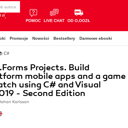
 zł
POMOC
LIVE CHAT
OD O,OOZŁ
oki
Promocje
Nowości
Bestsellery
Darmowe ebooki
📚 C#
Forms Projects. Build
tform mobile apps and a game
atch using C# and Visual
019 - Second Edition
 Johan Karlsson