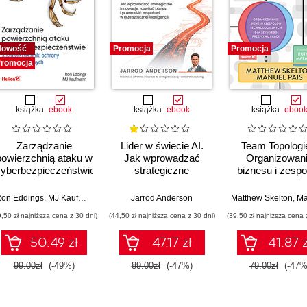
Nowość
Promocja
Promocja
romocja
książka
ebook
książka
ebook
książka
eboo
Zarządzanie
Lider w świecie AI.
Team Topologi
powierzchnią ataku w
Jak wprowadzać
Organizowan
cyberbezpieczeństwie.
strategiczne
biznesu i zesp
Strategie i techniki
innowacje, rozwijać
technologicznyc
ochrony zasobów
biznes i przewodzić
szybkiego przep
 Houts
on Eddings
,
MJ Kaufmann
Jarrod Anderson
Matthew Skelton
,
Manue
cyfrowych
zespołowi w erze
pracy
9,50 zł najniższa cena z 30 dni)
(44,50 zł najniższa cena z 30 dni)
(39,50 zł najniższa cena 
sztucznej inteligencji
50.49 zł
47.17 zł
41.87 z
99.00zł
(-49%)
89.00zł
(-47%)
79.00zł
(-47%