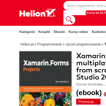
Kursy od 16,70
Kategorie
Książki
Ebooki
Kursy video
Audiobo
Helion.pl
»
Programowanie
»
Języki programowania
»
Xamarin.
multipla
from scr
Studio 2
Daniel Hindrikes,
(ebook)
Promocja