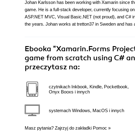
Johan Karlsson has been working with Xamarin since the 
game. He is a full-stack developer, currently focusing on
ASP.NET MVC, Visual Basic.NET (not proud), and C# in 
the years. Johan works at tretton37 in Sweden and has a
Ebooka
"Xamarin.Forms Project
game from scratch using C# and
przeczytasz na:
czytnikach Inkbook, Kindle, Pocketbook,
Onyx Booxs i innych
systemach Windows, MacOS i innych
Masz pytania? Zajrzyj do zakładki
Pomoc
»