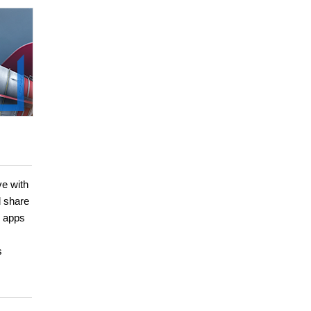
ve with
d share
d apps
s