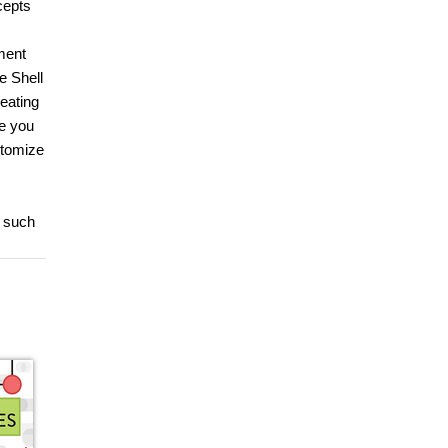
cepts
ment
e Shell
reating
ke you
stomize
, such