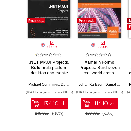
Promocja
Promocja
P
ebook
ebook
.NET MAUI Projects.
Xamarin.Forms
Build multi-platform
Projects. Build seven
desktop and mobile
real-world cross-
apps from scratch
platform mobile apps
using C# and Visual
with C# and
Michael Cummings
,
Daniel Hindrikes
Johan Karlsson
,
Johan Karlsson
,
Daniel Hindrikes
,
Samantha
R
Studio 2022 - Third
Xamarin.Forms
(134,10 zł najniższa cena z 30 dni)
(116,10 zł najniższa cena z 30 dni)
(4
Edition
134.10 zł
116.10 zł
149.00zł
(-10%)
129.00zł
(-10%)