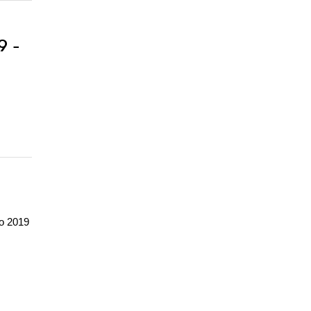
9 -
io 2019