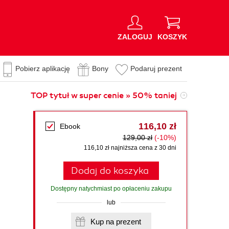
ZALOGUJ
KOSZYK
Pobierz aplikację
Bony
Podaruj prezent
TOP tytuł w super cenie » 50% taniej
116,10 zł
Ebook
129,00 zł
(-10%)
116,10 zł najniższa cena z 30 dni
Dodaj do koszyka
Dostępny natychmiast po opłaceniu zakupu
lub
Kup na prezent