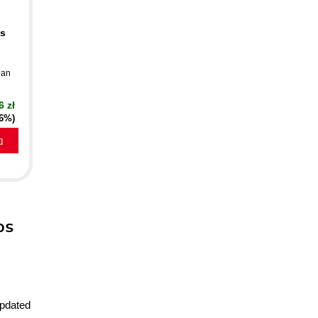
ps
han
6 zł
16%)
a
ps
updated