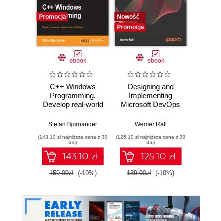
Promocja
Nowość
Nowość
Promocja
Promocj
ebook
ebook
C++ Windows
Designing and
The
Programming.
Implementing
Enginee
Develop real-world
Microsoft DevOps
A ru
applications in
Solutions AZ 400
build
Windows
Certification Guide.
syst
Stefan Bjornander
Werner Rall
Miche
Gain Azure
resil
(143,10 zł najniższa cena z 30
(125,10 zł najniższa cena z 30
(116,10 zł 
DevOps expertise,
dni)
dni)
pass the AZ-400
143.10 zł
125.10 zł
with confidence,
and boost your
159.00zł
(-10%)
139.00zł
(-10%)
129.0
cloud career