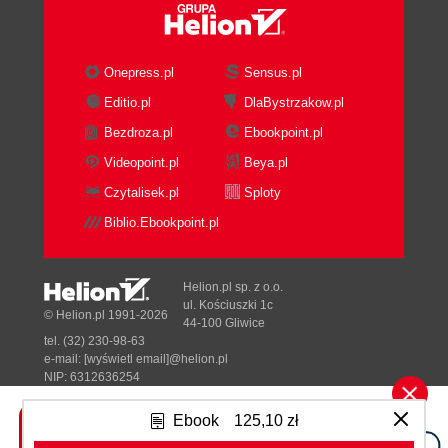
The Object-Oriented Model
Classes
The First Example
Onepress.pl
Sensus.pl
Car.h
Editio.pl
DlaBystrzakow.pl
Car.cpp
Bezdroza.pl
Ebookpoint.pl
Main.cpp
The Second Example
Videopoint.pl
Beya.pl
BankAccount.h
Czytalisek.pl
Sploty
BankAccount.cpp
Biblio.Ebookpoint.pl
Main.cpp
Inheritance
Person.h
Helion.pl sp. z o.o.
Person.cpp
ul. Kościuszki 1c
© Helion.pl 1991-2026
44-100 Gliwice
Student.h
tel. (32) 230-98-63
Student.cpp
e-mail:
[wyświetl email]@helion.pl
Employee.h
NIP: 6312636254
Regon: 241989027
Employee.cpp
Ebook
125,10 zł
Dynamic Binding
Designed with ♥ by
Tonik.pl