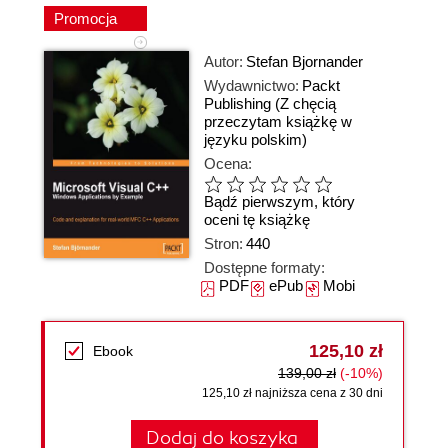
Promocja
Autor:
Stefan Bjornander
Wydawnictwo:
Packt
Publishing
(Z chęcią
przeczytam książkę w
języku polskim)
Ocena:
Bądź pierwszym, który
oceni tę książkę
Stron:
440
Dostępne formaty:
PDF
ePub
Mobi
125,10 zł
Ebook
139,00 zł
(-10%)
125,10 zł najniższa cena z 30 dni
Dodaj do koszyka