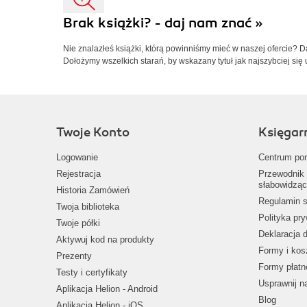
Brak książki? - daj nam znać »
Nie znalazłeś książki, którą powinniśmy mieć w naszej ofercie? 
Dołożymy wszelkich starań, by wskazany tytuł jak najszybciej się 
Twoje Konto
Księgar
Logowanie
Centrum po
Rejestracja
Przewodnik 
słabowidząc
Historia Zamówień
Regulamin s
Twoja biblioteka
Polityka pr
Twoje półki
Deklaracja 
Aktywuj kod na produkty
Formy i kos
Prezenty
Formy płatn
Testy i certyfikaty
Usprawnij 
Aplikacja Helion - Android
Blog
Aplikacja Helion - iOS