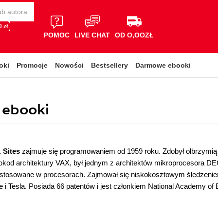
 zł
POMOC
LIVE CHAT
OD O,OOZŁ
oki
Promocje
Nowości
Bestsellery
Darmowe ebooki
, ebooki
 Sites
zajmuje się programowaniem od 1959 roku. Zdobył olbrzymią 
okod architektury VAX, był jednym z architektów mikroprocesora DEC 
stosowane w procesorach. Zajmował się niskokosztowym śledzenie
 i Tesla. Posiada 66 patentów i jest członkiem National Academy of 