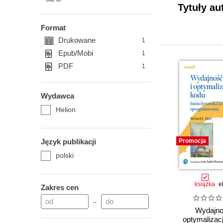
Tytuły au
Format
Drukowane
1
Epub/Mobi
1
PDF
1
Wydawca
Helion
Język publikacji
Promocja
polski
książka
e
Zakres cen
–
Wydajno
optymalizac