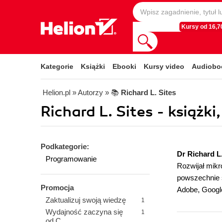
Kursy od 16,70
Kategorie
Książki
Ebooki
Kursy video
Audiobo
Helion.pl
» Autorzy
» 📚
Richard L. Sites
Richard L. Sites - książki
Podkategorie:
Dr Richard L.
Programowanie
Rozwijał mikr
powszechnie 
Promocja
Adobe, Google
Zaktualizuj swoją wiedzę
1
Wydajność zaczyna się
1
od C