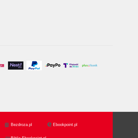
Bezdroza.pl
Ebookpoint.pl