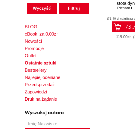
Istota dy
Wyczyść
Richard L.
działan
oprogramo
(71,40 zł najniższa 
73.7
BLOG
eBooki za 0,00zł
119.00zł
(
Nowości
Promocje
Outlet
Ostatnie sztuki
Bestsellery
Najlepiej oceniane
Przedsprzedaż
Zapowiedzi
Druk na żądanie
Wyszukaj autora