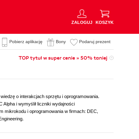
ZALOGUJ
KOSZYK
Pobierz aplikację
Bony
Podaruj prezent
TOP tytuł w super cenie » 50% taniej
wiedzę o interakcjach sprzętu i oprogramowania.
Alpha i wymyślił liczniki wydajności
m mikrokodu i oprogramowania w firmach: DEC,
Engineering.