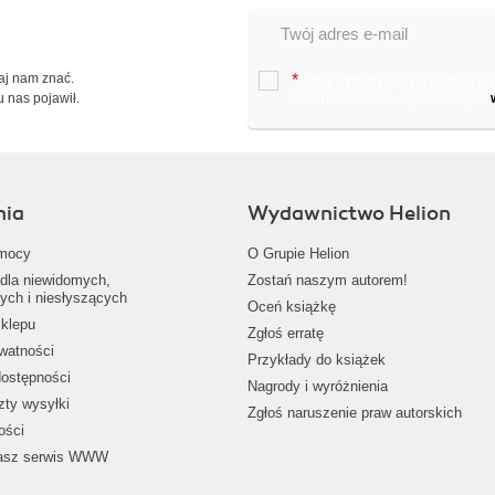
Daj nam znać.
*
Chcę otrzymywać na podany e-ma
u nas pojawił.
oraz nowościach wydawniczych.
nia
Wydawnictwo Helion
mocy
O Grupie Helion
dla niewidomych,
Zostań naszym autorem!
ych i niesłyszących
Oceń książkę
klepu
Zgłoś erratę
ywatności
Przykłady do książek
dostępności
Nagrody i wyróżnienia
zty wysyłki
Zgłoś naruszenie praw autorskich
ości
nasz serwis WWW