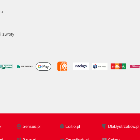
su
i zwroty
l
Sensus.pl
Editio.pl
DlaBystrzakow.pl