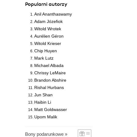
Popularni autorzy
Anil Ananthaswamy
Adam Józefiok
Witold Wrotek
Aurélien Géron
Witold Krieser
Chip Huyen
Mark Lutz
Michael Albada
Chrissy LeMaire
Brandon Abshire
Rishal Hurbans
Jun Shan
Haibin Li
Matt Goldwasser
Upom Malik
Bony podarunkowe »