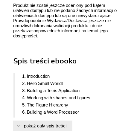
Produkt nie został jeszcze oceniony pod kątem
ułatwień dostępu lub nie podano żadnych informacji o
ułatwieniach dostępu lub są one niewystarczające.
Prawdopodobnie Wydawca/Dostawca jeszcze nie
umożliwił dokonania walidacji produktu lub nie
przekazał odpowiednich informacji na temat jego
dostępności.
Spis treści
ebooka
1. Introduction
2. Hello Small World!
3. Building a Tetris Application
4. Working with shapes and figures
5. The Figure Hierarchy
6. Building a Word Processor
7. Keyboard Input and Character Calculation
pokaż cały spis treści
8. Building a Spread-Sheet Application
9. Formula Interpretation