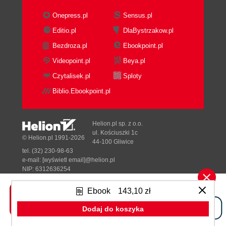
Onepress.pl
Sensus.pl
Editio.pl
DlaBystrzakow.pl
Bezdroza.pl
Ebookpoint.pl
Videopoint.pl
Beya.pl
Czytalisek.pl
Sploty
Biblio.Ebookpoint.pl
Helion.pl sp. z o.o.
ul. Kościuszki 1c
© Helion.pl 1991-2026
44-100 Gliwice
tel. (32) 230-98-63
e-mail:
[wyświetl email]@helion.pl
NIP: 6312636254
Regon: 241989027
Ebook
143,10 zł
Designed with ♥ by
Tonik.pl
Dodaj do koszyka
Pełna wersja strony »