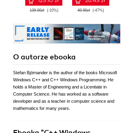
125.10 zł
26.45 zł
139.00zł
(-10%)
49.90zł
(-47%)
179.0
O autorze
ebooka
Stefan Björnander is the author of the books Microsoft
Windows C++ and C++ Windows Programming. He
holds a Master of Engineering and a Licentiate in
Computer Science. He has worked as a software
developer and as a teacher in computer science and
mathematics for many years.
Ebooka
"C++ Windows