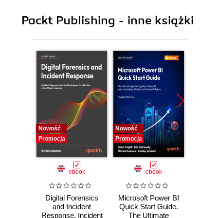
10. The Framework
Packt Publishing - inne książki
11. The Document
12. The Auxiliary Classes
13. The Registry, Clipboard, Standard Dialogs, and
Print Preview
14. Dialogs, Controls and Page Setup
15. Appendix
Nowość
Nowość
Nowość
Promocja
Promocja
Promocj
ebook
ebook
Digital Forensics
Microsoft Power BI
Pract
and Incident
Quick Start Guide.
Intel
Response. Incident
The Ultimate
Data-D