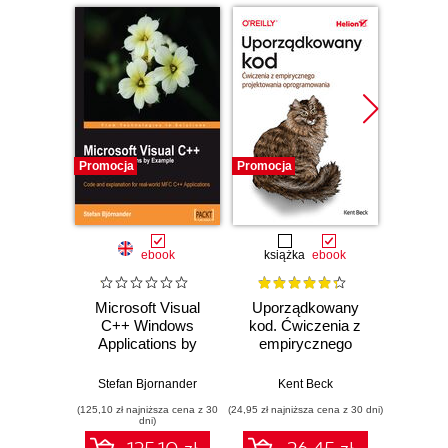
Promocja
Promocja
Bestselle
Promocj
ebook
książka
ebook
ksią
Microsoft Visual
Uporządkowany
U
C++ Windows
kod. Ćwiczenia z
mas
Applications by
empirycznego
użyci
Example. Code
projektowania
Lear
and explanation for
oprogramowania
Ten
Stefan Bjornander
Kent Beck
Auré
real-world MFC
Wyd
(125,10 zł najniższa cena z 30
(24,95 zł najniższa cena z 30 dni)
(89,50 zł naj
C++ Applications
dni)