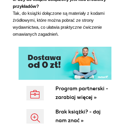
polimorfizmem dynamicznym
przykładów?
Wytyczna 16.: Stosowanie wzorca Odwiedzający
Tak, do książki dołączone są materiały z kodami
do rozszerzania operacji
źródłowymi, które można pobrać ze strony
Analiza problemów z projektem
wydawnictwa, co ułatwia praktyczne ćwiczenie
Prezentacja wzorca projektowego
omawianych zagadnień.
Odwiedzający
Analiza wad wzorca projektowego
Odwiedzający
Wytyczna 17.: Rozważ użycie std::variant do
implementacji wzorca Odwiedzający
Wprowadzenie do std::variant
Refaktoryzacja rysowania figur z użyciem
nieintruzyjnego rozwiązania opartego na
Program partnerski -
wartościach
zarabiaj więcej »
Pomiary wydajności działania
Analiza wad rozwiązania korzystającego z
Brak książki? - daj
std::variant
nam znać »
Wytyczna 18.: Uważaj na wydajność
acyklicznego odwiedzającego