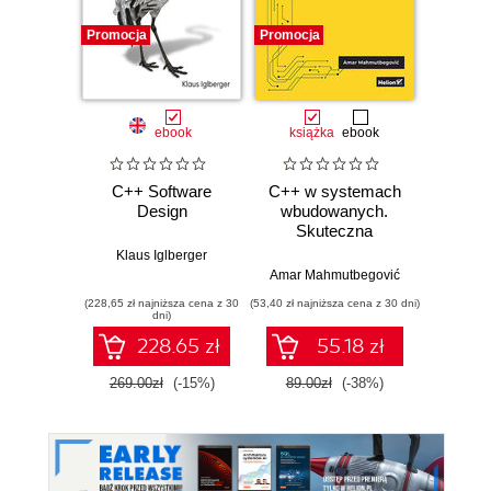
Promocja
Promocja
Promocj
ebook
książka
ebook
ksią
C++ Software
C++ w systemach
Progr
Design
wbudowanych.
Teoria 
Skuteczna
C++. 
migracja z C do
Klaus Iglberger
nowoczesnego
Amar Mahmutbegović
Bjarn
C++
(228,65 zł najniższa cena z 30
(53,40 zł najniższa cena z 30 dni)
(89,40 zł naj
dni)
228.65 zł
55.18 zł
269.00zł
(-15%)
89.00zł
(-38%)
149.0