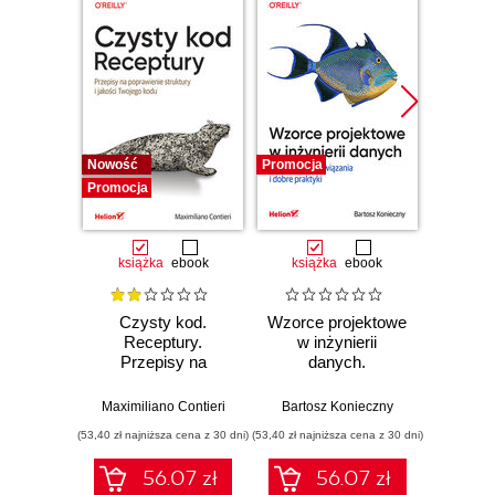
Nowość
Promocja
Bestselle
Promocja
Promocj
książka
ebook
książka
ebook
ksią
Czysty kod.
Wzorce projektowe
Lan
Receptury.
w inżynierii
Lan
Przepisy na
danych.
Proj
poprawienie
Sprawdzone
aplika
struktury i jakości
rozwiązania i dobre
na
Maximiliano Contieri
Bartosz Konieczny
Mayo Os
Twojego kodu
praktyki
mo
(53,40 zł najniższa cena z 30 dni)
(53,40 zł najniższa cena z 30 dni)
(47,40 zł naj
języ
p
56.07 zł
56.07 zł