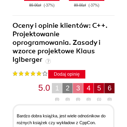
89.00zł
(-37%)
89.00zł
(-37%)
79.0
Oceny i opinie klientów: C++.
Projektowanie
oprogramowania. Zasady i
wzorce projektowe Klaus
Iglberger
Dodaj opinię
5.0
1
2
3
4
5
6
(0)
(0)
(0)
(0)
(1)
(0)
Bardzo dobra książka, jest wiele odnośnikow do
rożnych książek czy wykładow z CppCon.