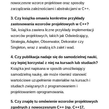
nowoczesne wzorce projektowe oraz sposoby
Odwrócenie zależności w architekturze
zarządzania zależnościami i abstrakcjami w C++.
opartej na wtyczkach
Odwrócenie zależności z wykorzystaniem
3. Czy książka omawia konkretne przykłady
szablonów
zastosowania wzorców projektowych w C++?
Odwrócenie zależności z wykorzystaniem
Tak, książka zawiera liczne przykłady implementacji
zbioru przeciążeń
wzorców projektowych, takich jak Odwiedzający,
Zasada odwrócenia zależności kontra zasada
Strategia, Adapter, Obserwator, Dekorator czy
jednej odpowiedzialności
Singleton, wraz z analizą ich zalet i wad.
Wytyczna 10.: Rozważ stworzenie dokumentacji
4. Czy publikacja nadaje się do samodzielnej nauki,
architektury
czy lepiej korzystać z niej na kursach lub studiach?
3. Przeznaczenie wzorców projektowych
Książka jest napisana w sposób umożliwiający
Wytyczna 11.: Zrozum przeznaczenie wzorców
samodzielną naukę, ale może również stanowić
projektowych
wartościowe uzupełnienie materiałów na kursach i
Wzorzec projektowy ma nazwę
studiach związanych z programowaniem i
Wzorce projektowe mają swoje
projektowaniem oprogramowania.
przeznaczenie
Wzorce projektowe wprowadzają abstrakcję
5. Czy znajdę tu omówienie wzorców projektowych
Przydatność wzorca potwierdzono w
zgodnych z nowoczesnym C++ (np. C++17,