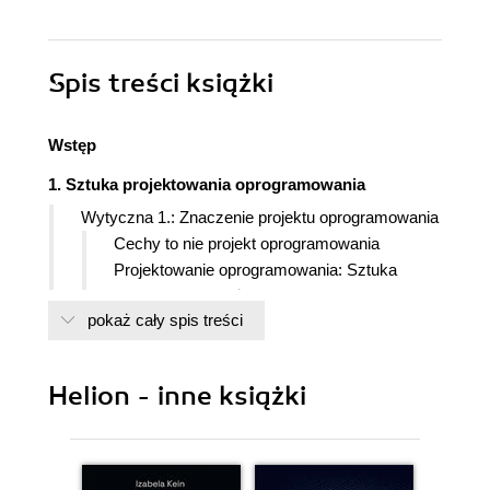
Spis treści
książki
Wstęp
1. Sztuka projektowania oprogramowania
Wytyczna 1.: Znaczenie projektu oprogramowania
Cechy to nie projekt oprogramowania
Projektowanie oprogramowania: Sztuka
zarządzania zależnościami i abstrakcjami
pokaż cały spis treści
Trzy poziomy projektowania oprogramowania
Zwracanie uwagi na możliwości
Zwracanie uwagi na projekt oprogramowania
Helion - inne książki
oraz zasady projektowe
Wytyczna 2.: Projektuj pod kątem zmian
Separacja zagadnień
Przykład sztucznych powiązań