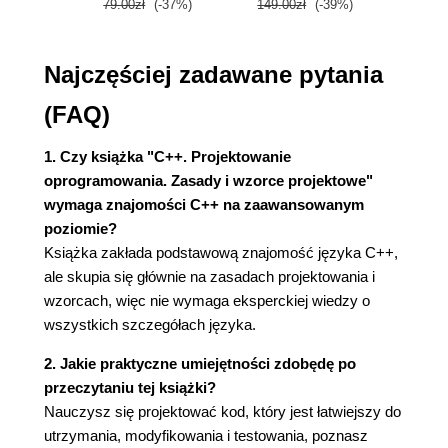
79.00zł
(-37%)
149.00zł
(-39%)
59.9
2. Sztuka tworzenia abstrakcji
Wytyczna 6.: Trzymaj się oczekiwanych
Najczęściej zadawane pytania
zachowań abstrakcji
Przykład naruszania oczekiwań
(FAQ)
Zasada podstawienia Liskov
Krytyka zasady podstawienia Liskov
1. Czy książka "C++. Projektowanie
Potrzeba dobrych i sensownych abstrakcji
oprogramowania. Zasady i wzorce projektowe"
Wytyczna 7.: Zrozum podobieństwa pomiędzy
wymaga znajomości C++ na zaawansowanym
klasami bazowymi a konceptami
poziomie?
Wytyczna 8.: Zrozum semantyczne wymagania
Książka zakłada podstawową znajomość języka C++,
zbiorów przeciążeń
ale skupia się głównie na zasadach projektowania i
Potęga funkcji zewnętrznych: mechanizm
wzorcach, więc nie wymaga eksperckiej wiedzy o
abstrakcji czasu kompilacji
wszystkich szczegółach języka.
Problem funkcji zewnętrznych: Oczekiwane
2. Jakie praktyczne umiejętności zdobędę po
zachowanie
przeczytaniu tej książki?
Wytyczna 9.: Zwracaj uwagę na własność
Nauczysz się projektować kod, który jest łatwiejszy do
abstrakcji
utrzymania, modyfikowania i testowania, poznasz
Zasada odwrócenia zależności