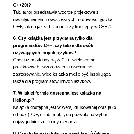
praktyce
C++20)?
Wytyczna 12.: Strzeż się błędnych przekonań
Tak, autor przedstawia wzorce projektowe z
dotyczących wzorców projektowych
uwzględnieniem nowoczesnych możliwości języka
Wzorce projektowe nie są celem
C++, takich jak std::variant czy koncepty w C++20.
We wzorcach projektowych nie chodzi o
6. Czy książka jest przydatna tylko dla
szczegóły implementacyjne
programistów C++, czy także dla osób
Wzorce projektowe nie ograniczają się do
używających innych języków?
języków programowania zorientowanych
Chociaż przykłady są w C++, wiele zasad
obiektowo ani do polimorfizmu dynamicznego
projektowych i wzorców ma uniwersalne
Wytyczna 13.: Wzorce projektowe są wszędzie
zastosowanie, więc książka może być inspirująca
Wytyczna 14.: Używaj nazwy wzorca, by wyrazić
także dla programistów innych języków.
jego przeznaczenie
4. Wzorzec projektowy Odwiedzający
7. W jakiej formie dostępna jest książka na
Helion.pl?
Wytyczna 15.: Projektuj pod kątem dodawania
Książka dostępna jest w wersji drukowanej oraz jako
typów i operacji
e-book (PDF, ePub, mobi), co pozwala na wybór
Rozwiązanie proceduralne
najwygodniejszej formy czytania.
Rozwiązanie obiektowe
Uważaj na decyzję projektową związaną z
8. Czy do książki dołączony jest kod źródłowy