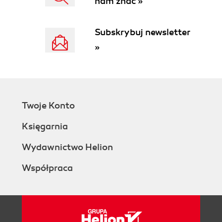
nam znać »
Introduce variable
Generating constructors
Surround with
Subskrybuj newsletter
Generating object members
»
Using code editing helpers
Enhanced IntelliSense
Extending the code selection
Safe delete
Auto-importing namespaces
Twoje Konto
Quick documentation
Templates
Księgarnia
Templates as snippets
File template
Wydawnictwo Helion
Customization
Współpraca
Multifile templates
Refactoring
Rename
Moving to a separate file
Refactor this