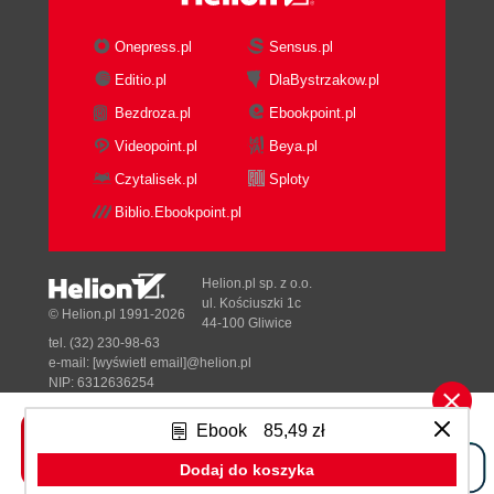
Summary
3. Finding What You Need Quickly
Onepress.pl
Sensus.pl
Finding files
Editio.pl
DlaBystrzakow.pl
Going to a proper file
Bezdroza.pl
Ebookpoint.pl
Bookmarks
The last edited location
Videopoint.pl
Beya.pl
Go to Everything
Czytalisek.pl
Sploty
Searching code references
Biblio.Ebookpoint.pl
Go to Declaration
Code usage
The Navigate to feature
Helion.pl sp. z o.o.
Displaying code structure
ul. Kościuszki 1c
© Helion.pl 1991-2026
44-100 Gliwice
File members
tel. (32) 230-98-63
The File Structure window
e-mail:
[wyświetl email]@helion.pl
Value Origin and Destination
NIP: 6312636254
Regon: 241989027
Navigating to the library code
Ebook
85,49 zł
Summary
Designed with ♥ by
Tonik.pl
4. Making Your Code Better
Dodaj do koszyka
Code quality analysis
Pełna wersja strony »