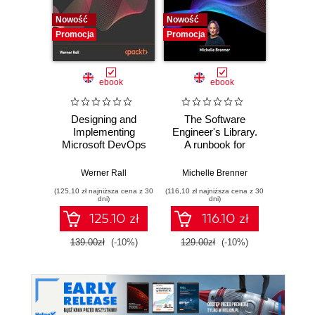
Nowość
Nowość
Nowość
Promocja
Promocja
Promocj
ebook
ebook
Designing and
The Software
Poli
Implementing
Engineer's Library.
Prog
Microsoft DevOps
A runbook for
Prin
Solutions AZ 400
building reliable
prac
Certification Guide.
systems and a
buildi
Werner Rall
Michelle Brenner
Jer
Gain Azure
resilient career
mainta
(125,10 zł najniższa cena z 30
(116,10 zł najniższa cena z 30
(134,10 zł 
DevOps expertise,
pe
dni)
dni)
pass the AZ-400
softwa
125.10 zł
116.10 zł
with confidence,
E
and boost your
139.00zł
(-10%)
129.00zł
(-10%)
149.0
cloud career