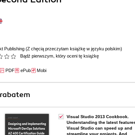
t Publishing
(Z chęcią przeczytam książkę w języku polskim)
Bądź pierwszym, który oceni tę książkę
PDF
ePub
Mobi
 rabatem
Visual Studio 2013 Cookbook.
Understanding the latest feature
Visual Studio can speed up and
streamline your projects. And