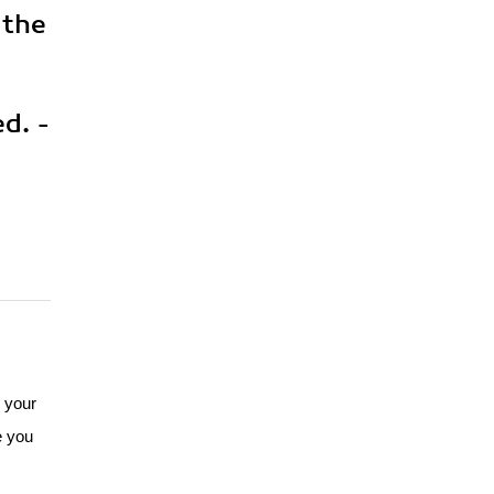
 the
d. -
 your
e you