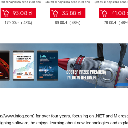
9,50 zł najniższa cena z 30 dni)
(34,50 zł najniższa cena z 30 dni)
(39,50 zł najniższa cena 
93.08 zł
35.88 zł
41.08 
179.00zł
(-48%)
69.00zł
(-48%)
79.00zł
(-48%
tps://www.infoq.com) for over four years, focusing on .NET and Microso
signing software, he enjoys learning about new technologies and expla