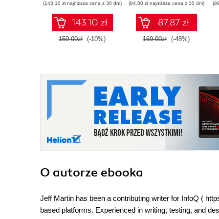
(143,10 zł najniższa cena z 30 dni)
(84,50 zł najniższa cena z 30 dni)
(8
development projects
- Second Edition
143.10 zł
87.87 zł
159.00zł
(-10%)
169.00zł
(-48%)
O autorze
ebooka
Jeff Martin has been a contributing writer for InfoQ ( ht
based platforms. Experienced in writing, testing, and de