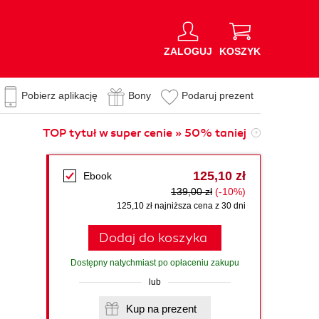
ZALOGUJ
KOSZYK
Pobierz aplikację
Bony
Podaruj prezent
TOP tytuł w super cenie » 50% taniej
125,10 zł
Ebook
139,00 zł
(-10%)
125,10 zł najniższa cena z 30 dni
Dodaj do koszyka
Dostępny natychmiast po opłaceniu zakupu
lub
Kup na prezent