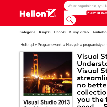
Kursy od 16,70
Kategorie
Książki
Ebooki
Kursy video
Audiobo
Helion.pl
»
Programowanie
»
Narzędzia programistycz
Visual S
Understa
Visual S
streamli
no bette
collecti
you the 
need. - 