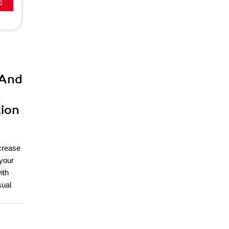
a
 And
tion
ncrease
 your
ith
sual