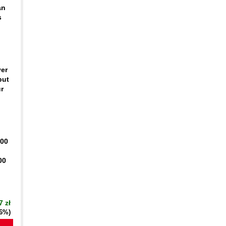
an
s
n
ver
put
ur
400
00
7 zł
16%)