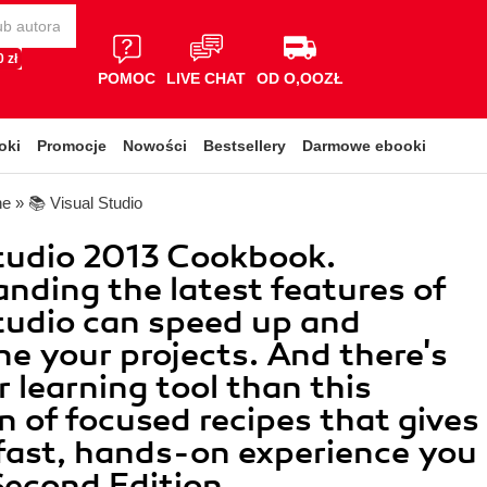
 zł
POMOC
LIVE CHAT
OD O,OOZŁ
oki
Promocje
Nowości
Bestsellery
Darmowe ebooki
ne
»
📚 Visual Studio
tudio 2013 Cookbook.
nding the latest features of
tudio can speed up and
ne your projects. And there's
r learning tool than this
on of focused recipes that gives
fast, hands-on experience you
Second Edition