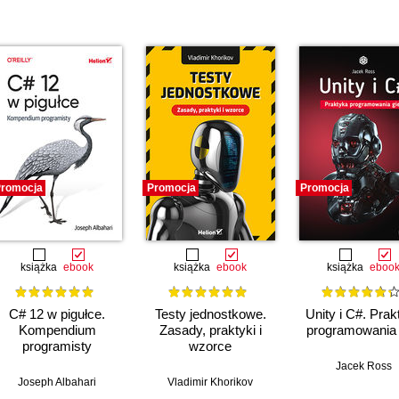
romocja
Promocja
Promocja
książka
ebook
książka
ebook
książka
eboo
C# 12 w pigułce.
Testy jednostkowe.
Unity i C#. Prak
Kompendium
Zasady, praktyki i
programowania 
programisty
wzorce
Jacek Ross
Joseph Albahari
Vladimir Khorikov