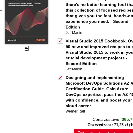
there's no better learning tool th
this collection of focused recipe
that gives you the fast, hands-o
experience you need. - Second
Edition
Jeff Martin
Visual Studio 2015 Cookbook. O
50 new and improved recipes to 
Visual Studio 2015 to work in yo
crucial development projects -
Second Edition
Jeff Martin
Designing and Implementing
Microsoft DevOps Solutions AZ 
Certification Guide. Gain Azure
DevOps expertise, pass the AZ-4
with confidence, and boost your
cloud career
Werner Rall
Cena zestawu:
365.7
Oszczędzasz: 71,23 zł (