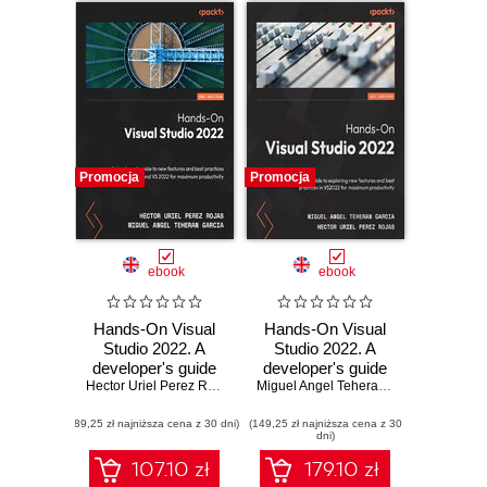
Promocja
Promocja
ebook
ebook
Hands-On Visual
Hands-On Visual
Studio 2022. A
Studio 2022. A
developer's guide
developer's guide
to new features
Hector Uriel Perez Rojas
,
Miguel Angel Teheran Garcia
to exploring new
Miguel Angel Teheran Garcia
,
Hector U
and best practices
features and best
(89,25 zł najniższa cena z 30 dni)
with .NET 8 and
(149,25 zł najniższa cena z 30
practices in
dni)
VS 2022 for
VS2022 for
maximum
maximum
107.10 zł
179.10 zł
productivity -
productivity