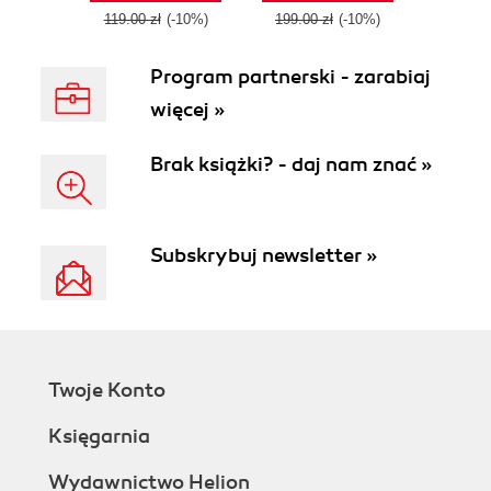
Second Edition
119.00 zł
(-10%)
199.00 zł
(-10%)
Program partnerski - zarabiaj
więcej »
Brak książki? - daj nam znać »
Subskrybuj newsletter »
Twoje Konto
Księgarnia
Wydawnictwo Helion