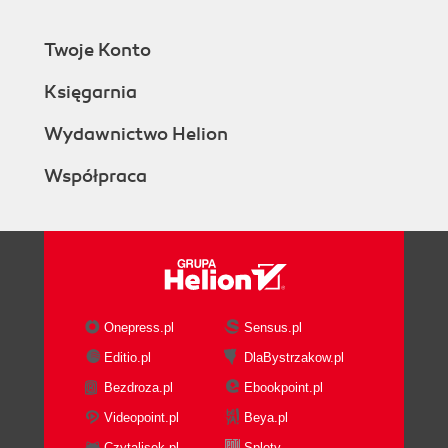
Twoje Konto
Księgarnia
Wydawnictwo Helion
Współpraca
Onepress.pl
Sensus.pl
Editio.pl
DlaBystrzakow.pl
Bezdroza.pl
Ebookpoint.pl
Videopoint.pl
Beya.pl
Czytalisek.pl
Sploty