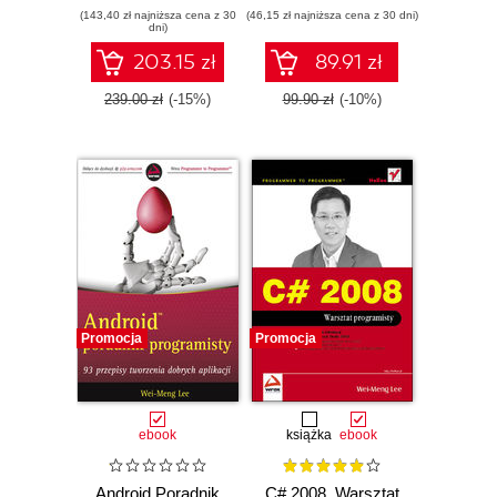
(143,40 zł najniższa cena z 30
(46,15 zł najniższa cena z 30 dni)
dni)
203.15 zł
89.91 zł
239.00 zł
(-15%)
99.90 zł
(-10%)
Promocja
Promocja
ebook
książka
ebook
Android Poradnik
C# 2008. Warsztat