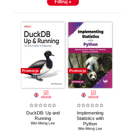
Filtruj »
Promocja
Promocja
ebook
ebook
DuckDB: Up and
Implementing
Running
Statistics with
Wei-Meng Lee
Python
Wei-Meng Lee