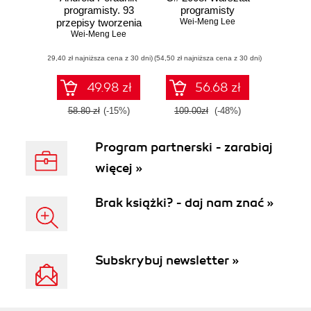
programisty. 93
programisty
przepisy tworzenia
Wei-Meng Lee
dobrych aplikacji
Wei-Meng Lee
(29,40 zł najniższa cena z 30 dni)
(54,50 zł najniższa cena z 30 dni)
49.98 zł
56.68 zł
58.80 zł
(-15%)
109.00zł
(-48%)
Program partnerski - zarabiaj
więcej »
Brak książki? - daj nam znać »
Subskrybuj newsletter »