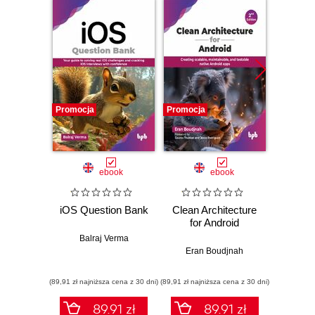
Promocja
Promocja
Promocj
ebook
ebook
iOS Question Bank
Clean Architecture
How
for Android
A
Applic
Balraj Verma
Kotlin
Eran Boudjnah
g
Alex Forr
develop
(89,91 zł najniższa cena z 30 dni)
(89,91 zł najniższa cena z 30 dni)
(125,10 zł 
and 
produ
89.91 zł
89.91 zł
Androi