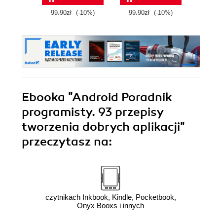
Thir
99.90zł
(-10%)
99.90zł
(-10%)
139.0
Ebooka
"Android Poradnik
programisty. 93 przepisy
tworzenia dobrych aplikacji"
przeczytasz na:
czytnikach Inkbook, Kindle, Pocketbook,
Onyx Booxs i innych