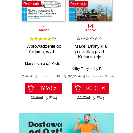
Promocja
Promocja
Promocj
ebook
ebook
Wprowadzenie do
Make: Drony dla
Ostra
Arduino, wyd. II
początkujących.
kuli
Konstrukcja i
Ubera 
dostosowanie
na
Massimo Banzi
,
Michael Shiloh
własnego
Kilby Terry
,
Kilby Belinda
Adam
quadcoptera
(9,90 zł najniższa cena z 30 dni)
(30,35 zł najniższa cena z 30 dni)
(9,90 zł najn
49.98 zł
30.35 zł
58.80zł
(-15%)
35.70zł
(-15%)
37.8