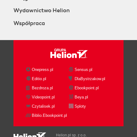
Wydawnictwo Helion
Współpraca
Onepress.pl
Sensus.pl
Editio.pl
DlaBystrzakow.pl
Bezdroza.pl
Ebookpoint.pl
Videopoint.pl
Beya.pl
Czytalisek.pl
Sploty
Biblio.Ebookpoint.pl
Helion.pl sp. z o.o.