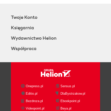
Twoje Konto
Księgarnia
Wydawnictwo Helion
Współpraca
Onepress.pl
Sensus.pl
Editio.pl
DlaBystrzakow.pl
Bezdroza.pl
Ebookpoint.pl
Videopoint.pl
Beya.pl