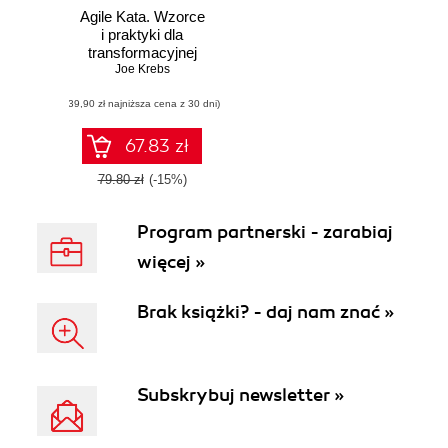
Agile Kata. Wzorce
i praktyki dla
transformacyjnej
zwinności
Joe Krebs
organizacyjnej
(39,90 zł najniższa cena z 30 dni)
67.83 zł
79.80 zł
(-15%)
Program partnerski - zarabiaj
więcej »
Brak książki? - daj nam znać »
Subskrybuj newsletter »