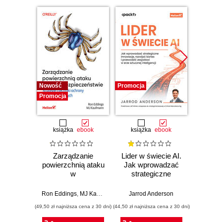
Nowość
Promocja
Promocj
Promocja
książka
ebook
książka
ebook
ksią
Zarządzanie
Lider w świecie AI.
Team 
powierzchnią ataku
Jak wprowadzać
Orga
w
strategiczne
biznes
cyberbezpieczeństwie.
innowacje, rozwijać
techn
Strategie i techniki
biznes i
dla 
Ron Eddings
,
MJ Kaufmann
Jarrod Anderson
Matthew 
ochrony zasobów
przewodzić
przep
(49,50 zł najniższa cena z 30 dni)
(44,50 zł najniższa cena z 30 dni)
(39,50 zł naj
cyfrowych
zespołowi w erze
sztucznej