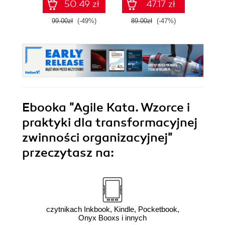
50.49 zł
47.17 zł
inteligencji
99.00zł
(-49%)
89.00zł
(-47%)
79.0
Ebooka
"Agile Kata. Wzorce i
praktyki dla transformacyjnej
zwinności organizacyjnej"
przeczytasz na:
czytnikach Inkbook, Kindle, Pocketbook,
Onyx Booxs i innych