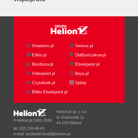
Programowanie grupowe (Mob
Programming lub Software Teaming)
Hackathon
Open Space
Struktury wyzwalające (Liberating
Structures)
Onepress.pl
Sensus.pl
Techniki mikrofacylitacji
Editio.pl
DlaBystrzakow.pl
Podsumowanie współpracy
Bezdroza.pl
Ebookpoint.pl
Przywództwo i kultura
Cele i wyzwania
Videopoint.pl
Beya.pl
Co to jest organizacja Agile?
Czytalisek.pl
Sploty
Wprowadzanie zmiany z Agile Kata
Biblio.Ebookpoint.pl
Przywództwo służebne
Upodmiotowienie i zaufanie
Kultura Agile
Helion.pl sp. z o.o.
Podsumowanie
ul. Kościuszki 1c
© Helion.pl 1991-2026
44-100 Gliwice
Przypadki użycia
tel. (32) 230-98-63
Retrospektywy
e-mail:
[wyświetl email]@helion.pl