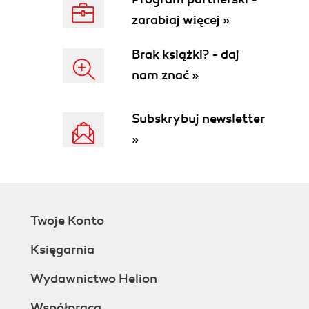
Metryki dla zarządu
zarabiaj więcej »
Metryki dla zespołów
Wartość
Brak książki? - daj
Coaching Agile
nam znać »
Coaching poza biznesem
Nauczyć się uczyć
Frameworki kompetencji coachingu Agile
Subskrybuj newsletter
Rola trenera Agile
»
Profesjonalny coaching
Mentoring
Nauczanie
Agent zmiany
Etyka coachingu
Twoje Konto
Umowa coachingowa
Podsumowanie coachingu Agile
Księgarnia
Współpraca
Cele, wyzwania i strefa uczenia się
Wydawnictwo Helion
Dynamiczne zmiany zespołowe
Współpraca
Praca w parach