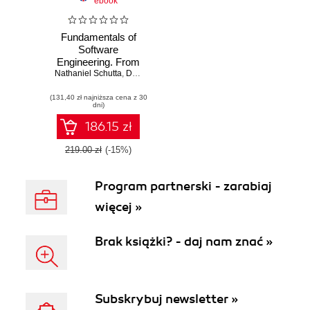
ebook
Fundamentals of
Software
Engineering. From
Nathaniel Schutta
Coder to Engineer
,
Dan Vega
(131,40 zł najniższa cena z 30
dni)
186.15 zł
219.00 zł
(-15%)
Program partnerski - zarabiaj
więcej »
Brak książki? - daj nam znać »
Subskrybuj newsletter »