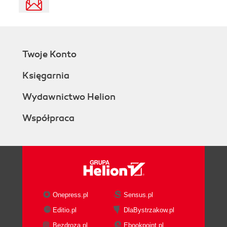
Twoje Konto
Księgarnia
Wydawnictwo Helion
Współpraca
Onepress.pl
Sensus.pl
Editio.pl
DlaBystrzakow.pl
Bezdroza.pl
Ebookpoint.pl