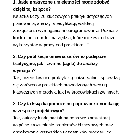
Interesariusze, klienci i klasy użytkowników
1. Jakie praktyczne umiejętności mogę zdobyć
Charakterystyka interesariuszy
dzięki tej książce?
Powiązane praktyki
Książka uczy 20 kluczowych praktyk dotyczących
Następne kroki
planowania, analizy, specyfikacji, walidacji i
Praktyka nr 5. "Identyfikacja osób podejmujących
zarządzania wymaganiami oprogramowania. Poznasz
decyzje"
konkretne techniki i narzędzia, które możesz od razu
Kto podejmuje decyzję?
wykorzystać w pracy nad projektami IT.
Jak podejmują decyzje?
2. Czy publikacja omawia zarówno podejście
Co dzieje się po podjęciu decyzji?
tradycyjne, jak i zwinne (agile) do analizy
Powiązane praktyki
wymagań?
Kolejne kroki
Tak, przedstawione praktyki są uniwersalne i sprawdzą
Rozdział 3. Pozyskiwanie wymagań
się zarówno w projektach prowadzonych według
Praktyka nr 6. "Zrozumienie tego, co użytkownicy
klasycznych metodyk, jak i w środowiskach zwinnych.
muszą zrobić za pomocą rozwiązania"
3. Czy ta książka pomoże mi poprawić komunikację
Skupienie na użytkowaniu
w zespole projektowym?
Pozyskiwanie wymagań użytkownika
Tak, autorzy kładą nacisk na poprawę komunikacji,
Anatomia przypadku użycia
wspólne zrozumienie problemów biznesowych oraz
Zastosowanie informacji o wymaganiach
angażowanie wszystkich uczestników procesu, co
użytkowania