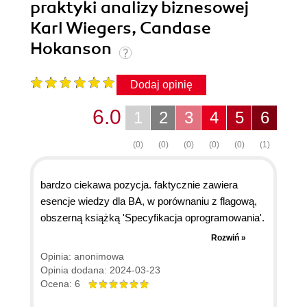
praktyki analizy biznesowej
Karl Wiegers, Candase
Hokanson
Dodaj opinię
6.0
1
2
3
4
5
6
(0)
(0)
(0)
(0)
(0)
(1)
bardzo ciekawa pozycja. faktycznie zawiera
esencje wiedzy dla BA, w porównaniu z flagową,
obszerną książką 'Specyfikacja oprogramowania'.
plusem jest możliwość pobrania dodatków -
Rozwiń »
formularzy, które mogą okazać się przydatne gdy
Opinia: anonimowa
w Twojej organizacji nie ma standardu ( jeszcze)
Opinia dodana: 2024-03-23
dla dokumentacji.
Ocena: 6