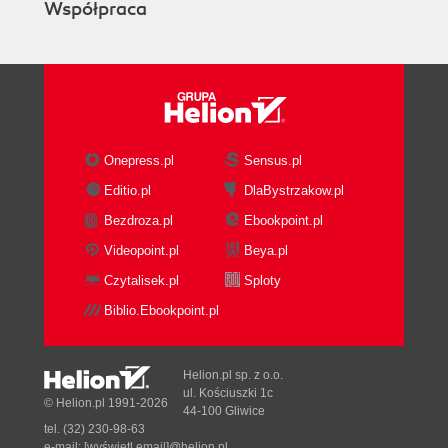
Współpraca
wymagań
Poziomy abstrakcji
Atrybuty wymagań
Wymagania niefunkcjonalne
Powiązane praktyki
Następne kroki
Onepress.pl
Sensus.pl
Praktyka nr 15. "Organizowanie wymagań w
Editio.pl
DlaBystrzakow.pl
strukturalny sposób"
Szablony wymagań
Bezdroza.pl
Ebookpoint.pl
Specyfikacja wymagań oprogramowania
Videopoint.pl
Beya.pl
Narzędzia służące do zarządzania
Czytalisek.pl
Sploty
wymaganiami
Biblio.Ebookpoint.pl
Powiązane praktyki
Następne kroki
Praktyka nr 16. "Identyfikowanie i
Helion.pl sp. z o.o.
dokumentowanie zasad biznesowych"
ul. Kościuszki 1c
© Helion.pl 1991-2026
Definicja reguł biznesowych
44-100 Gliwice
tel. (32) 230-98-63
Odkrywanie reguł biznesowych
e-mail:
[wyświetl email]@helion.pl