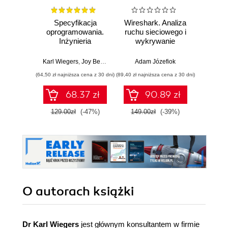
Specyfikacja
Wireshark. Analiza
SQL dl
oprogramowania.
ruchu sieciowego i
d
Inżynieria
wykrywanie
Skutecz
wymagań.
włamań
dane
Wydanie III
war
Karl Wiegers
,
Joy Beatty
Adam Józefiok
Jun Sha
wnios
(64,50 zł najniższa cena z 30 dni)
(89,40 zł najniższa cena z 30 dni)
(47,40 zł naj
zaaw
SQL n
68.37 zł
90.89 zł
prak
zas
129.00zł
(-47%)
149.00zł
(-39%)
79.0
Wyd
O autorach
książki
Dr Karl Wiegers
jest głównym konsultantem w firmie