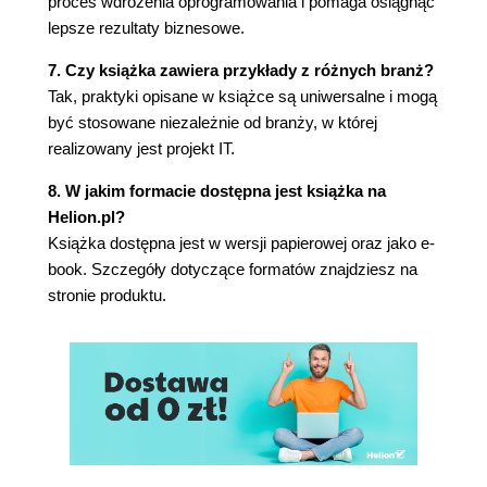
proces wdrożenia oprogramowania i pomaga osiągnąć
Konsekwencje atrybutów jakości
lepsze rezultaty biznesowe.
Kompromisy jakościowe
Określanie cech jakościowych
7. Czy książka zawiera przykłady z różnych branż?
Powiązane praktyki
Tak, praktyki opisane w książce są uniwersalne i mogą
Następne kroki
być stosowane niezależnie od branży, w której
Rozdział 4. Analiza wymagań
realizowany jest projekt IT.
Praktyka nr 10. "Analiza wymagań i zestawów
8. W jakim formacie dostępna jest książka na
wymagań"
Helion.pl?
Analiza indywidualnych wymagań
Książka dostępna jest w wersji papierowej oraz jako e-
Analiza zestawów wymagań
book. Szczegóły dotyczące formatów znajdziesz na
Powiązane praktyki
stronie produktu.
Następne kroki
Praktyka nr 11. "Tworzenie modeli wymagań"
Wybór odpowiednich modeli
Używanie modeli dla lepszego zrozumienia
Modelowanie iteracyjne
Powiązane praktyki
Następne kroki