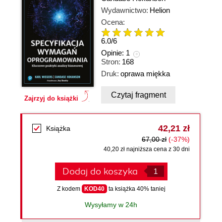
Wydawnictwo:
Helion
Ocena:
6.0
/
6
Opinie:
1
Stron:
168
Druk:
oprawa miękka
Czytaj fragment
Zajrzyj do książki
42,21 zł
Książka
67,00 zł
(-37%)
40,20 zł najniższa cena z 30 dni
Dodaj do koszyka
Z kodem
KOD40
ta książka 40% taniej
Wysyłamy w 24h