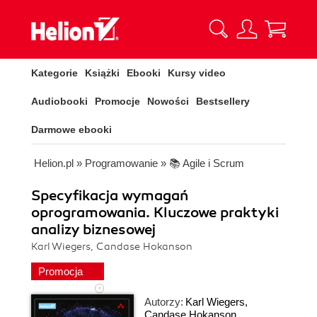
Kategorie
Książki
Ebooki
Kursy video
Audiobooki
Promocje
Nowości
Bestsellery
Darmowe ebooki
Helion.pl
»
Programowanie
»
📚 Agile i Scrum
Specyfikacja wymagań
oprogramowania. Kluczowe praktyki
analizy biznesowej
Karl Wiegers, Candase Hokanson
Promocja
Autorzy:
Karl Wiegers
,
Candase Hokanson