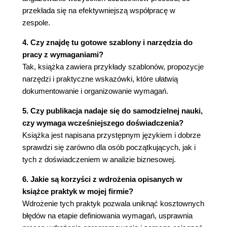
przekłada się na efektywniejszą współpracę w
Powiązane praktyki
zespole.
Następne kroki
Praktyka nr 7. "Identyfikacja zdarzeń i odpowiedzi"
4. Czy znajdę tu gotowe szablony i narzędzia do
Rodzaje zdarzeń
pracy z wymaganiami?
Specyfikowanie wydarzeń
Tak, książka zawiera przykłady szablonów, propozycje
Powiązane praktyki
narzędzi i praktyczne wskazówki, które ułatwią
Następne kroki
dokumentowanie i organizowanie wymagań.
Praktyka nr 8. "Ocena koncepcji danych i relacji"
Zrozumienie obiektów danych i ich relacji
5. Czy publikacja nadaje się do samodzielnej nauki,
Udoskonalanie zrozumienia danych
czy wymaga wcześniejszego doświadczenia?
Szczegóły danych decydują o sukcesie
Książka jest napisana przystępnym językiem i dobrze
Znajdź wymagania dotyczące danych tam,
sprawdzi się zarówno dla osób początkujących, jak i
gdzie są ukryte
tych z doświadczeniem w analizie biznesowej.
Powiązane praktyki
6. Jakie są korzyści z wdrożenia opisanych w
Następne kroki
książce praktyk w mojej firmie?
Praktyka nr 9. "Pobieranie i ocena atrybutów
Wdrożenie tych praktyk pozwala uniknąć kosztownych
jakościowych"
błędów na etapie definiowania wymagań, usprawnia
Gromadzenie atrybutów jakości