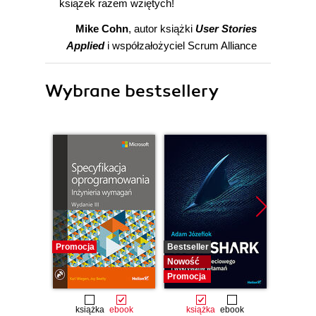
książek razem wziętych!
Mike Cohn
, autor książki
User Stories
Applied
i współzałożyciel Scrum Alliance
Wybrane bestsellery
Promocja
Bestseller
Bestselle
Nowość
Nowość
Promocja
Promocj
książka
ebook
książka
ebook
ksią