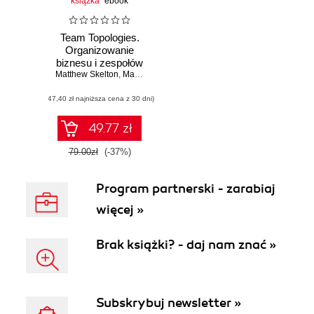
książka
ebook
Team Topologies.
Organizowanie
biznesu i zespołów
Matthew Skelton
technologicznych
,
Manuel Pais
,
Ruth Malan
dla szybkiego
(47,40 zł najniższa cena z 30 dni)
przepływu pracy
49.77 zł
79.00zł
(-37%)
Program partnerski - zarabiaj
więcej »
Brak książki? - daj nam znać »
Subskrybuj newsletter »