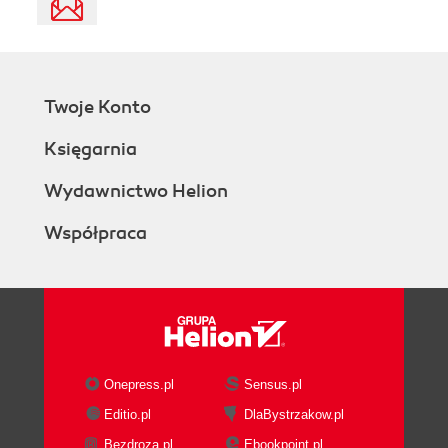
Twoje Konto
Księgarnia
Wydawnictwo Helion
Współpraca
Onepress.pl
Sensus.pl
Editio.pl
DlaBystrzakow.pl
Bezdroza.pl
Ebookpoint.pl