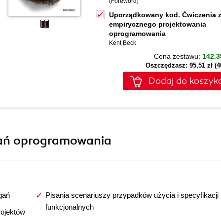
(Foreword)
Uporządkowany kod. Ćwiczenia 
empirycznego projektowania
oprogramowania
Kent Beck
Cena zestawu:
142.3
Oszczędzasz: 95,51 zł (
Dodaj do koszyk
gań oprogramowania
agań
Pisania scenariuszy przypadków użycia i specyfikacji
funkcjonalnych
rojektów