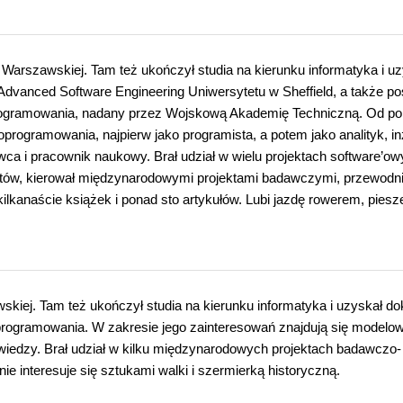
e Warszawskiej. Tam też ukończył studia na kierunku informatyka i u
 Advanced Software Engineering Uniwersytetu w Sheffield, a także po
 oprogramowania, nadany przez Wojskową Akademię Techniczną. Od p
 oprogramowania, najpierw jako programista, a potem jako analityk, in
owca i pracownik naukowy. Brał udział w wielu projektach software’o
listów, kierował międzynarodowymi projektami badawczymi, przewodn
lkanaście książek i ponad sto artykułów. Lubi jazdę rowerem, piesz
kiej. Tam też ukończył studia na kierunku informatyka i uzyskał dok
 oprogramowania. W zakresie jego zainteresowań znajdują się modelo
wiedzy. Brał udział w kilku międzynarodowych projektach badawczo-
ie interesuje się sztukami walki i szermierką historyczną.