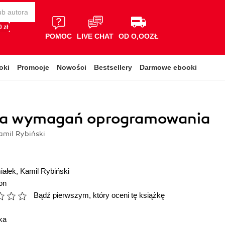
 zł
POMOC
LIVE CHAT
OD O,OOZŁ
oki
Promocje
Nowości
Bestsellery
Darmowe ebooki
ria wymagań oprogramowania
amil Rybiński
iałek
,
Kamil Rybiński
on
Bądź pierwszym, który oceni tę książkę
ka