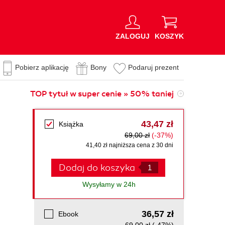
ZALOGUJ
KOSZYK
Pobierz aplikację
Bony
Podaruj prezent
TOP tytuł w super cenie » 50% taniej
43,47 zł
Książka
69,00 zł
(-37%)
41,40 zł najniższa cena z 30 dni
Dodaj do koszyka
Wysyłamy w 24h
36,57 zł
Ebook