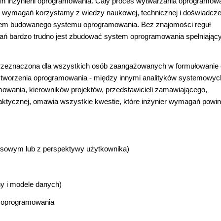
in inżynierii oprogramowania. Cały proces wytwarzania oprogramow
rii wymagań korzystamy z wiedzy naukowej, technicznej i doświadcze
esem budowanego systemu oprogramowania. Bez znajomości reguł
gań bardzo trudno jest zbudować system oprogramowania spełniając
t przeznaczona dla wszystkich osób zaangażowanych w formułowanie
tworzenia oprogramowania - między innymi analityków systemowych
mowania, kierowników projektów, przedstawicieli zamawiającego,
raktycznej, omawia wszystkie kwestie, które inżynier wymagań powin
esowym lub z perspektywy użytkownika)
y i modele danych)
 oprogramowania