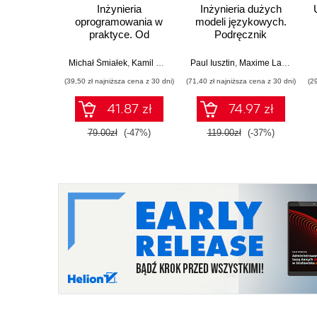
Inżynieria
Inżynieria dużych
oprogramowania w
modeli językowych.
praktyce. Od
Podręcznik
wymagań do kodu z
projektowania,
językiem UML
trenowania i
Michał Śmiałek
,
Kamil Rybiński
Paul Iusztin
,
Maxime Labonne
,
J
wdrażania LLM
(39,50 zł najniższa cena z 30 dni)
(71,40 zł najniższa cena z 30 dni)
(2
41.87 zł
74.97 zł
79.00zł
(-47%)
119.00zł
(-37%)