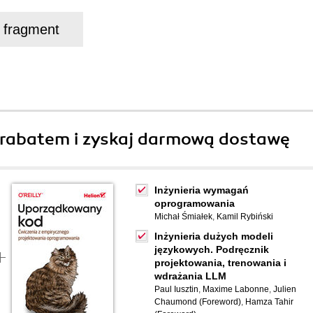
j fragment
rabatem i zyskaj darmową dostawę
Inżynieria wymagań
oprogramowania
Michał Śmiałek
,
Kamil Rybiński
Inżynieria dużych modeli
językowych. Podręcznik
projektowania, trenowania i
wdrażania LLM
Paul Iusztin
,
Maxime Labonne
,
Julien
Chaumond (Foreword)
,
Hamza Tahir