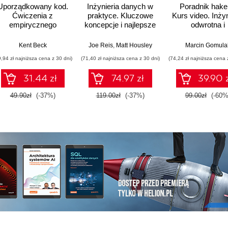
Uporządkowany kod.
Inżynieria danych w
Poradnik hake
Ćwiczenia z
praktyce. Kluczowe
Kurs video. Inżyn
empirycznego
koncepcje i najlepsze
odwrotna i
projektowania
technologie
modyfikacja
oprogramowania
programów
ulien Chaumond (Foreword)
Kent Beck
,
Hamza Tahir (Foreword)
Joe Reis
,
Matt Housley
Marcin Gomula
komputerowy
9,94 zł najniższa cena z 30 dni)
(71,40 zł najniższa cena z 30 dni)
(74,24 zł najniższa cena 
31.44 zł
74.97 zł
39.90 
49.90zł
(-37%)
119.00zł
(-37%)
99.00zł
(-60%