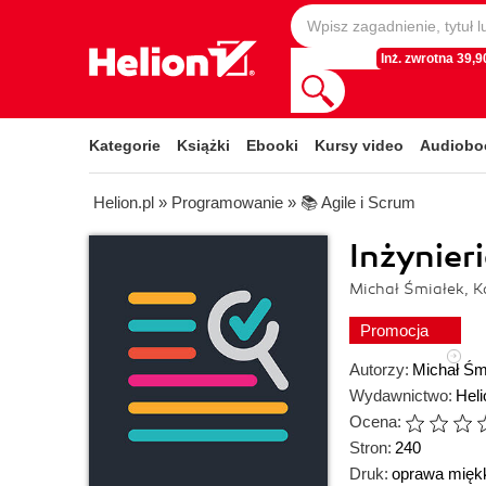
Inż. zwrotna 39,90
Kategorie
Książki
Ebooki
Kursy video
Audiobo
Helion.pl
»
Programowanie
»
📚 Agile i Scrum
Inżynie
Michał Śmiałek, K
Promocja
Autorzy:
Michał Śm
Wydawnictwo:
Heli
Ocena:
Stron:
240
Druk:
oprawa mięk