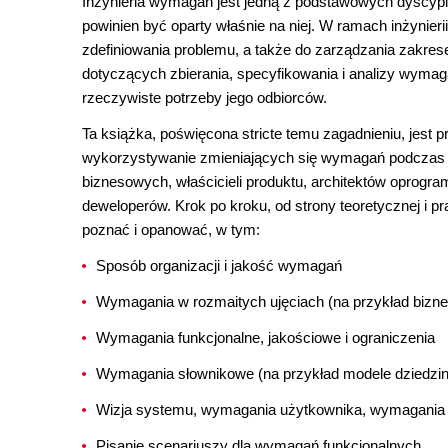
Inżynieria wymagań jest jedną z podstawowych dyscypl
powinien być oparty właśnie na niej. W ramach inżynie
zdefiniowania problemu, a także do zarządzania zakr
dotyczących zbierania, specyfikowania i analizy wyma
rzeczywiste potrzeby jego odbiorców.
Ta książka, poświęcona stricte temu zagadnieniu, jes
wykorzystywanie zmieniających się wymagań podczas 
biznesowych, właścicieli produktu, architektów oprogra
deweloperów. Krok po kroku, od strony teoretycznej i p
poznać i opanować, w tym:
Sposób organizacji i jakość wymagań
Wymagania w rozmaitych ujęciach (na przykład bizn
Wymagania funkcjonalne, jakościowe i ograniczenia
Wymagania słownikowe (na przykład modele dziedzin
Wizja systemu, wymagania użytkownika, wymagania
Pisanie scenariuszy dla wymagań funkcjonalnych