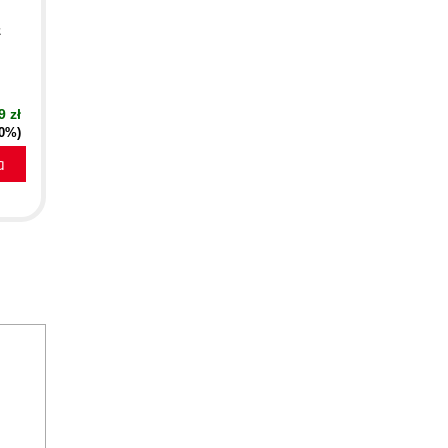
z
9 zł
40%)
a