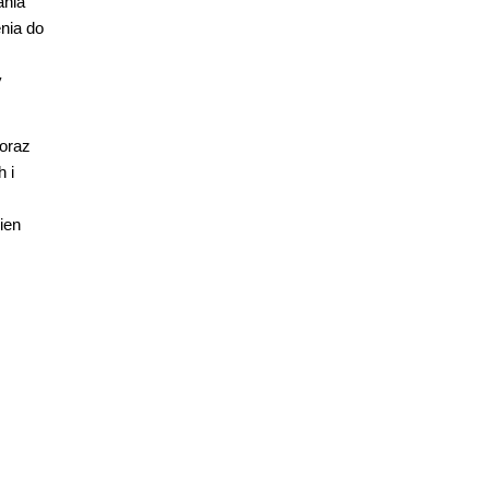
ania
nia do
y
 oraz
 i
ien