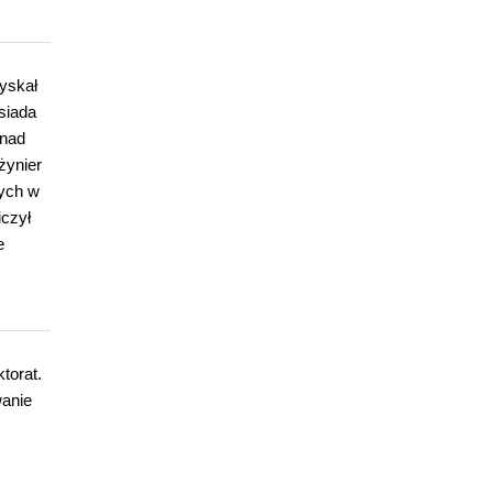
zyskał
siada
onad
żynier
wych w
iczył
e
torat.
wanie