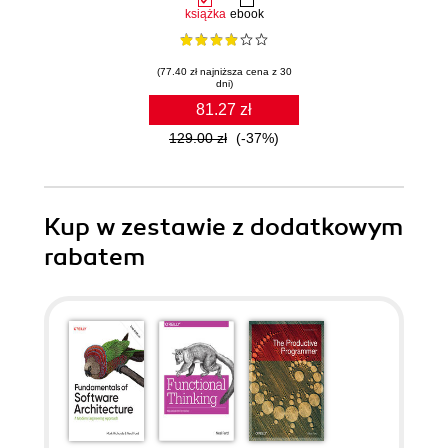
książka
ebook
(77.40 zł najniższa cena z 30
dni)
81.27 zł
129.00 zł
(-37%)
Kup w zestawie z dodatkowym
rabatem