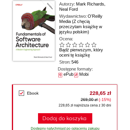
Autorzy:
Mark Richards
,
Neal Ford
Wydawnictwo:
O'Reilly
Media
(Z chęcią
przeczytam książkę w
języku polskim)
Ocena:
Bądź pierwszym, który
oceni tę książkę
Stron:
546
Dostępne formaty:
ePub
Mobi
228,65 zł
Ebook
269,00 zł
(-15%)
228,65 zł najniższa cena z 30 dni
Dodaj do koszyka
Dostępny natychmiast po opłaceniu zakupu