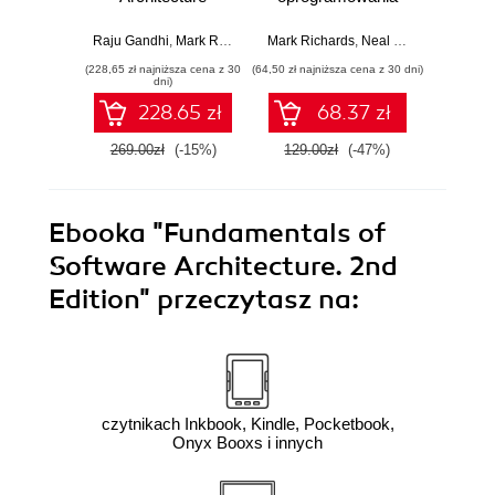
dla inżynierów.
Prze
Wydanie II
my
Raju Gandhi
,
Mark Richards
,
Mark Richards
Neal Ford
,
Neal Ford
Raju Ga
archit
(228,65 zł najniższa cena z 30
(64,50 zł najniższa cena z 30 dni)
(64,50 zł naj
dni)
228.65 zł
68.37 zł
269.00zł
(-15%)
129.00zł
(-47%)
129.0
Ebooka
"Fundamentals of
Software Architecture. 2nd
Edition"
przeczytasz na:
czytnikach Inkbook, Kindle, Pocketbook,
Onyx Booxs i innych