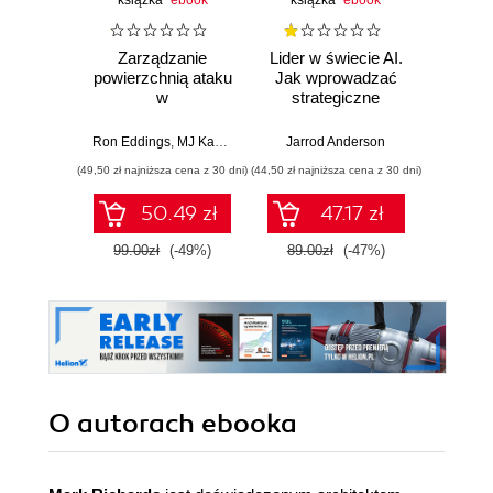
książka
ebook
książka
ebook
ksią
Zarządzanie
Lider w świecie AI.
Team 
powierzchnią ataku
Jak wprowadzać
Orga
w
strategiczne
biznes
cyberbezpieczeństwie.
innowacje, rozwijać
techn
Strategie i techniki
biznes i
dla 
Ron Eddings
,
MJ Kaufmann
Jarrod Anderson
Matthew 
ochrony zasobów
przewodzić
przep
(49,50 zł najniższa cena z 30 dni)
(44,50 zł najniższa cena z 30 dni)
(39,50 zł naj
cyfrowych
zespołowi w erze
sztucznej
50.49 zł
47.17 zł
inteligencji
99.00zł
(-49%)
89.00zł
(-47%)
79.0
O autorach
ebooka