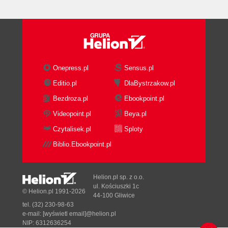
Cross-Cutting Architectural
Characteristics
Trade-Offs and Least Worst Architecture
5. Identifying Architectural Characteristics
Extracting Architectural Characteristics from
Domain Concerns
Onepress.pl
Sensus.pl
Composite Architectural Characteristics
Editio.pl
DlaBystrzakow.pl
Extracting Architectural Characteristics
Bezdroza.pl
Ebookpoint.pl
Working with Katas
Kata: Silicon Sandwiches
Videopoint.pl
Beya.pl
Explicit Characteristics
Czytalisek.pl
Sploty
Implicit Characteristics
Biblio.Ebookpoint.pl
Limiting and Prioritizing Architectural
Characteristics
6. Measuring and Governing Architecture
Helion.pl sp. z o.o.
Characteristics
ul. Kościuszki 1c
© Helion.pl 1991-2026
44-100 Gliwice
Measuring Architecture Characteristics
tel. (32) 230-98-63
Operational Measures
e-mail:
[wyświetl email]@helion.pl
Structural Measures
NIP: 6312636254