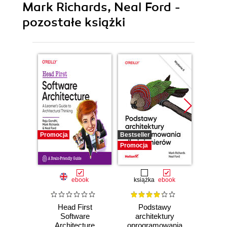
Mark Richards, Neal Ford -
pozostałe książki
Promocja
Bestseller
Promocj
Promocja
ebook
książka
ebook
ksią
Head First
Podstawy
Arc
Software
architektury
oprog
Architecture
oprogramowania
Rus