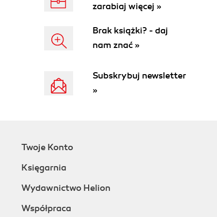
zarabiaj więcej »
Defining Modularity
Measuring Modularity
Brak książki? - daj
Cohesion
nam znać »
Coupling
Core Metrics
Distance from the Main Sequence
Subskrybuj newsletter
Connascence
»
Static connascence
Dynamic connascence
Connascence properties
From Modules to Components
4. Architectural Characteristics Defined
Twoje Konto
Architectural Characteristics and System
Design
Księgarnia
Architectural Characteristics (Partially) Listed
Operational Architectural Characteristics
Wydawnictwo Helion
Structural Architectural Characteristics
Współpraca
Cloud Characteristics