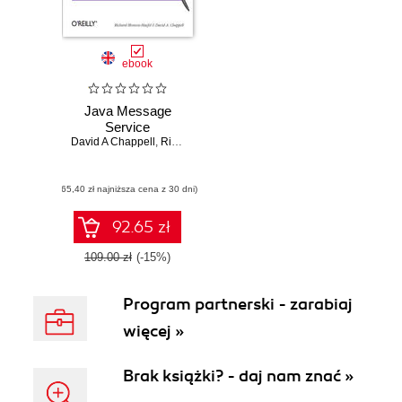
ebook
Java Message
Service
David A Chappell
,
Richard Monson-Haefel
(65,40 zł najniższa cena z 30 dni)
92.65 zł
109.00 zł
(-15%)
Program partnerski - zarabiaj
więcej »
Brak książki? - daj nam znać »