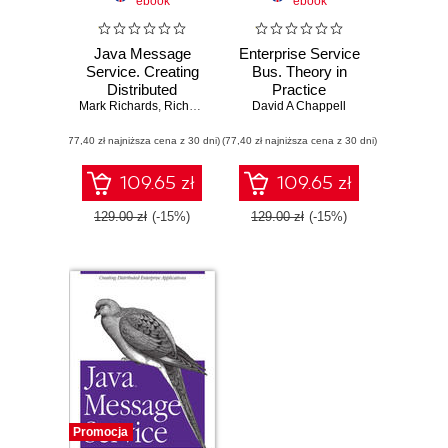
ebook
ebook
Java Message
Enterprise Service
Service. Creating
Bus. Theory in
Distributed
Practice
Mark Richards
Enterprise
,
Richard Monson-Haefel
David A Chappell
,
David A Chappell
Applications. 2nd
(77,40 zł najniższa cena z 30 dni)
Edition
(77,40 zł najniższa cena z 30 dni)
109.65 zł
109.65 zł
129.00 zł
(-15%)
129.00 zł
(-15%)
Promocja