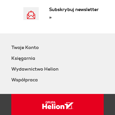
1.8.6. Energy/Utility
Subskrybuj newsletter
1.8.7. Food Distribution Network
»
1.8.8. Government
1.9. Summary
2. The State of Integration
2.1. Business Drivers Motivating Integration
2.1.1. IT Spending Trends
Twoje Konto
2.1.2. Integration as a High-Ranking
Priority
Księgarnia
2.1.3. Regulatory Compliance
2.1.3.1. Telecom
Wydawnictwo Helion
2.1.3.2. Sarbanes-Oxley
Współpraca
2.1.3.3. Government
2.1.4. Straight-Through Processing (STP)
2.1.5. Radio Frequency Identification
(RFID)
2.2. The Current State of Enterprise
Integration