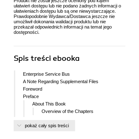
Produkt nie został jeszcze oceniony pod kątem
ułatwień dostępu lub nie podano żadnych informacji o
ułatwieniach dostępu lub są one niewystarczające.
Prawdopodobnie Wydawca/Dostawca jeszcze nie
umożliwił dokonania walidacji produktu lub nie
przekazał odpowiednich informacji na temat jego
dostępności.
Spis treści
ebooka
Enterprise Service Bus
A Note Regarding Supplemental Files
Foreword
Preface
About This Book
Overview of the Chapters
Notational Conventions for ESB Integration
pokaż cały spis treści
Patterns
Diagramming Notations