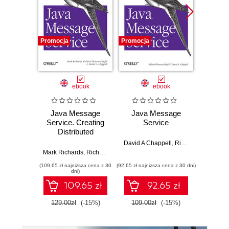
Promocja
Promocja
Nowość
Promocj
ebook
ebook
Java Message
Java Message
Desi
Service. Creating
Service
Imp
Distributed
Micros
Enterprise
Solut
David A Chappell
,
Richard Monson-Haefel
Applications. 2nd
Certifi
Mark Richards
,
Richard Monson-Haefel
,
David A Chappell
Wer
Edition
Ga
(109,65 zł najniższa cena z 30
(92,65 zł najniższa cena z 30 dni)
(125,10 zł 
DevOps
dni)
pass 
109.65 zł
92.65 zł
with 
and 
129.00zł
(-15%)
109.00zł
(-15%)
139.0
clo