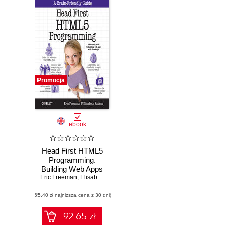
Promocja
ebook
Head First HTML5
Programming.
Building Web Apps
Eric Freeman
with JavaScript
,
Elisabeth Robson
(65,40 zł najniższa cena z 30 dni)
92.65 zł