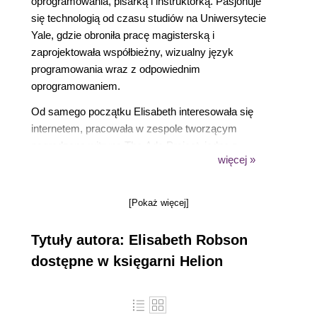
oprogramowania, pisarką i instruktorką. Pasjonuje
się technologią od czasu studiów na Uniwersytecie
Yale, gdzie obroniła pracę magisterską i
zaprojektowała współbieżny, wizualny język
programowania wraz z odpowiednim
oprogramowaniem.
Od samego początku Elisabeth interesowała się
internetem, pracowała w zespole tworzącym
nagradzaną witrynę The Ada Project, jedną z
więcej »
pierwszych witryn dla kobiet zajmujących się
informatyką, która pomagała im w szukaniu
możliwości rozwoju kariery i informacji o mentorach.
[Pokaż więcej]
Aktualnie jest współzałożycielką WickedlySmart,
Tytuły autora: Elisabeth Robson
internetowego projektu edukacyjnego poświęconego
technologiom związanym z WWW, gdzie
dostępne w księgarni Helion
koncentruje się na pisaniu książek, artykułów,
tworzeniu filmów wideo itp. Wcześniej pracowała w
O’Reilly Media jako dyrektor do spraw projektów