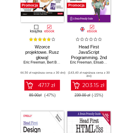
Promocja
Promocja
książka
ebook
ebook
Wzorce
Head First
projektowe. Rusz
JavaScript
głową!
Programming. 2nd
Eric Freeman
,
Bert Bates
,
Kathy Sierra
Eric Freeman
Edition
,
Elisabeth Robson
,
Elisabeth Robson
(44,50 zł najniższa cena z 30 dni)
(143,40 zł najniższa cena z 30
dni)
47.17 zł
203.15 zł
89.00zł
(-47%)
239.00 zł
(-15%)