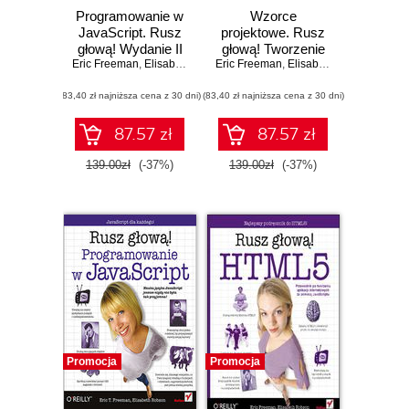
Programowanie w
Wzorce
JavaScript. Rusz
projektowe. Rusz
głową! Wydanie II
głową! Tworzenie
Eric Freeman
,
Elisabeth Robson
Eric Freeman
rozszerzalnego i
,
Elisabeth Robson
łatwego w
(83,40 zł najniższa cena z 30 dni)
(83,40 zł najniższa cena z 30 dni)
utrzymaniu
oprogramowania
obiektowego.
87.57 zł
87.57 zł
Wydanie II
139.00zł
(-37%)
139.00zł
(-37%)
Promocja
Promocja