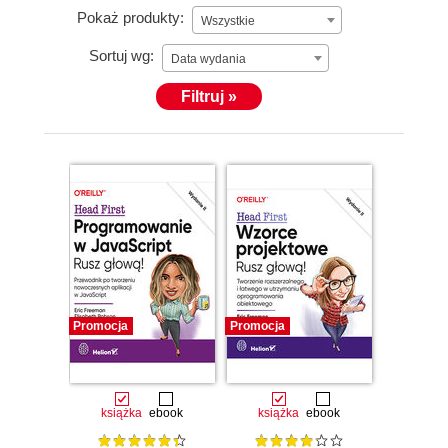
specjalnych, tworząc warsztaty i kursy internetowe
Pokaż produkty:
Wszystkie
poświęcone wielu zagadnieniom technicznym, i tam
Sortuj wg:
odkryła pasję, którą jest tworzenie materiałów
Data wydania
edukacyjnych pomagających zrozumieć
Filtruj »
technologię. Przed pracą dla O’Reilly Elisabeth
rozsiewała magiczny pył w firmie The Wald Disney
Company, gdzie kierowała badaniami i pracami nad
mediami cyfrowymi.
Kiedy Elisabeth nie siedzi przed komputerem,
chodzi na wycieczki, jeździ na rowerze lub pływa
kajakiem w pięknych okolicach, zawsze mając pod
ręką swoją kamerę; ewentualnie gotuje
wegetariańskie posiłki.
Promocja
Promocja
Możesz do niej napisać na adres
beth@wickedlysmart.com lub odwiedzić jej blog na
stronie
https://elisabethrobson.com
.
książka
ebook
książka
ebook