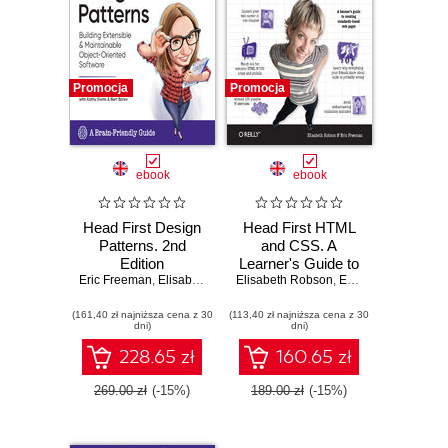
Promocja
Promocja
ebook
ebook
Head First Design
Head First HTML
Patterns. 2nd
and CSS. A
Edition
Learner's Guide to
Eric Freeman
,
Elisabeth Robson
Elisabeth Robson
Creating
,
Eric Freeman
Standards-Based
(161,40 zł najniższa cena z 30
(113,40 zł najniższa cena z 30
Web Pages. 2nd
dni)
dni)
Edition
228.65 zł
160.65 zł
269.00 zł
(-15%)
189.00 zł
(-15%)