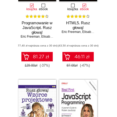
książka
ebook
książka
ebook
Programowanie w
HTML5. Rusz
JavaScript. Rusz
głową!
głową!
Eric Freeman
,
Elisabeth Robson
Eric Freeman
,
Elisabeth Robson
(77,40 zł najniższa cena z 30 dni)
(43,50 zł najniższa cena z 30 dni)
81.27 zł
46.11 zł
129.00zł
(-37%)
87.00zł
(-47%)