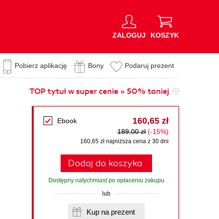
ZALOGUJ
KOSZYK
Pobierz aplikację
Bony
Podaruj prezent
TOP tytuł w super cenie » 50% taniej
160,65 zł
Ebook
189,00 zł
(-15%)
160,65 zł najniższa cena z 30 dni
Dodaj do koszyka
Dostępny natychmiast po opłaceniu zakupu
lub
Kup na prezent