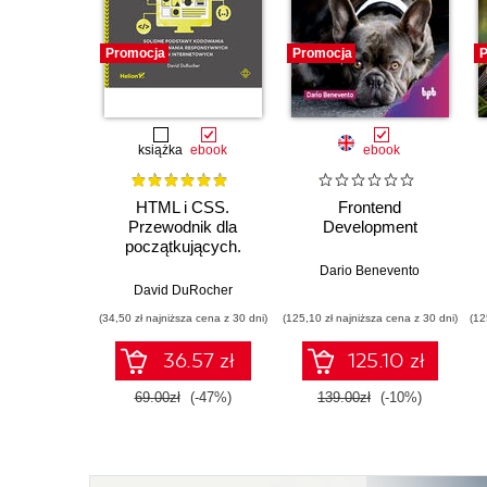
Promocja
Promocja
P
książka
ebook
ebook
HTML i CSS.
Frontend
Przewodnik dla
Development
początkujących.
Solidne podstawy
Dario Benevento
kodowania i
David DuRocher
projektowania
(34,50 zł najniższa cena z 30 dni)
(125,10 zł najniższa cena z 30 dni)
(12
responsywnych stron
internetowych
36.57 zł
125.10 zł
69.00zł
(-47%)
139.00zł
(-10%)