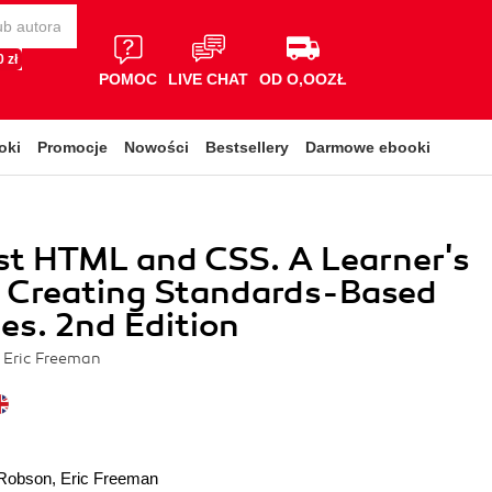
 zł
POMOC
LIVE CHAT
OD O,OOZŁ
oki
Promocje
Nowości
Bestsellery
Darmowe ebooki
st HTML and CSS. A Learner's
o Creating Standards-Based
s. 2nd Edition
 Eric Freeman
 Robson
,
Eric Freeman