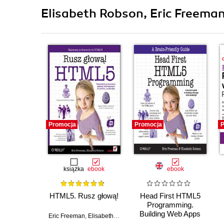
Elisabeth Robson, Eric Freeman
Promocja
Promocja
P
książka
ebook
ebook
HTML5. Rusz głową!
Head First HTML5
Programming.
Building Web Apps
Eric Freeman
,
Elisabeth Robson
with JavaScript