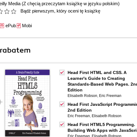
illy Media
(Z chęcią przeczytam książkę w języku polskim)
Bądź pierwszym, który oceni tę książkę
ePub
Mobi
 rabatem
Head First HTML and CSS. A
Learner's Guide to Creating
Standards-Based Web Pages. 2n
Edition
Elisabeth Robson
,
Eric Freeman
Head First JavaScript Programmi
2nd Edition
Eric Freeman
,
Elisabeth Robson
Head First HTML5 Programming.
Building Web Apps with JavaScri
Eric Freeman
,
Elisabeth Robson