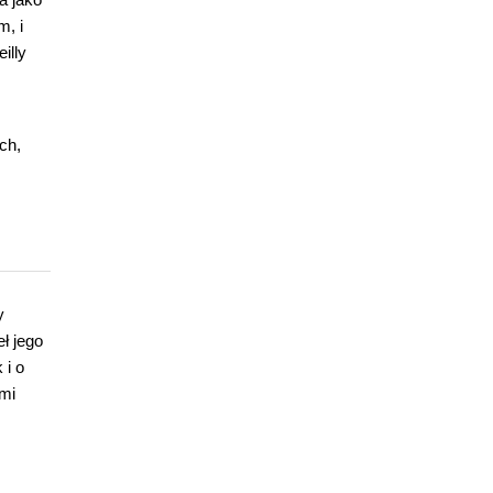
m, i
illy
ch,
y
ł jego
 i o
mi