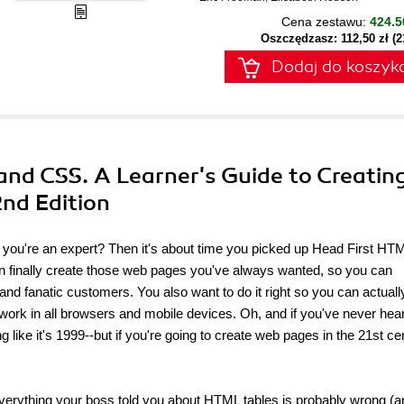
Cena zestawu:
424.5
Oszczędzasz: 112,50 zł (
Dodaj do koszyk
and CSS. A Learner's Guide to Creatin
nd Edition
 you're an expert? Then it's about time you picked up Head First HT
n finally create those web pages you've always wanted, so you can
and fanatic customers. You also want to do it right so you can actuall
ork in all browsers and mobile devices. Oh, and if you've never hear
ng like it's 1999--but if you're going to create web pages in the 21st ce
everything your boss told you about HTML tables is probably wrong (a