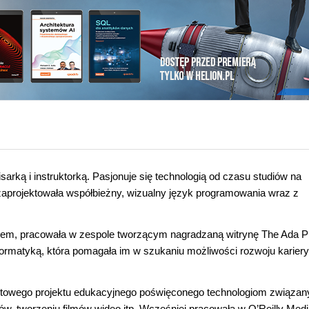
sarką i instruktorką. Pasjonuje się technologią od czasu studiów na
 zaprojektowała współbieżny, wizualny język programowania wraz z
etem, pracowała w zespole tworzącym nagradzaną witrynę The Ada Pr
nformatyką, która pomagała im w szukaniu możliwości rozwoju kariery
rnetowego projektu edukacyjnego poświęconego technologiom związa
ów, tworzeniu filmów wideo itp. Wcześniej pracowała w O’Reilly Medi