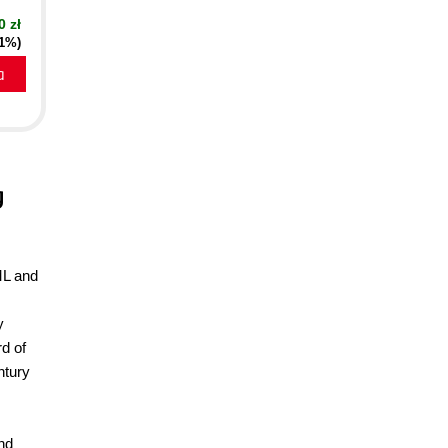
0 zł
21%)
a
g
ML and
y
d of
ntury
nd