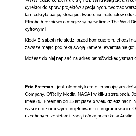
dyrektor do spraw projektów specjalnych, tworząc wars
tam odkryła pasję, którą jest tworzenie materiałów edu
Elisabeth rozsiewała magiczny pył w firmie The Wald D
cyfrowymi.
Kiedy Elisabeth nie siedzi przed komputerem, chodzi na
zawsze mając pod ręką swoją kamerę; ewentualnie gotuj
Możesz do niej napisać na adres beth@wickedlysmart.co
Eric Freeman -
jest informatykiem o imponującym doś
Company, O’Reilly Media, NASA i w kilku startupach. Je
intelektu. Freeman od 15 lat pisze o wielu dziedzinach i
wysokopoziomowym projektowaniu oprogramowania. Ob
ukochanymi kobietami: żoną i córką mieszka w Austin.