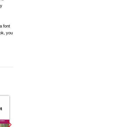
ly
a font
ook, you