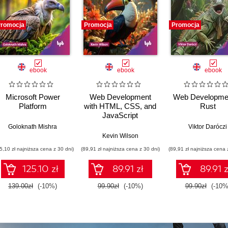
romocja
Promocja
Promocja
ebook
ebook
ebook
Microsoft Power
Web Development
Web Developmen
Platform
with HTML, CSS, and
Rust
JavaScript
Goloknath Mishra
Viktor Daróczi
Kevin Wilson
5,10 zł najniższa cena z 30 dni)
(89,91 zł najniższa cena z 30 dni)
(89,91 zł najniższa cena 
125.10 zł
89.91 zł
89.91 z
139.00zł
(-10%)
99.90zł
(-10%)
99.90zł
(-10%