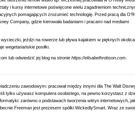
ztaty i kursy internetowe poświęcone wielu zagadnieniom techniczny
kacyjnych pomagających zrozumieć technologię. Przed pracą dla O’Re
isney Company, gdzie kierowała badaniami i pracami nad mediami
 wycieczki, jeździ na rowerze lub pływa kajakiem w pięknych okolica
e wegetariańskie posiłki.
m lub odwiedzić jej blog na stronie
https://elisabethrobson.com
.
wiadczeniu zawodowym: pracował między innymi dla The Walt Disne
śli tylko używasz komputera osobistego, na pewno korzystasz z dzie
nformatyki: zarówno o podstawach tworzenia witryn internetowych, jak
ecnie Freeman jest prezesem spółki WickedlySmart. Wraz ze swoi