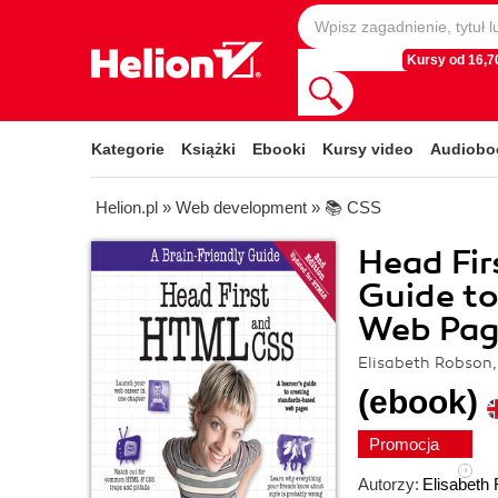
Kursy od 16,70
Kategorie
Książki
Ebooki
Kursy video
Audiobo
Helion.pl
»
Web development
»
📚 CSS
Head Fir
Guide t
Web Page
Elisabeth Robson,
(ebook)
Promocja
Autorzy:
Elisabeth