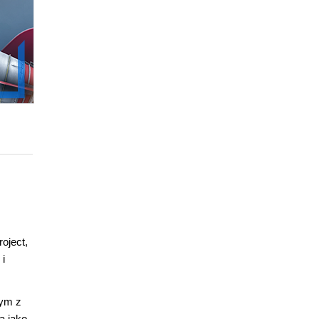
oject,
 i
nym z
a jako