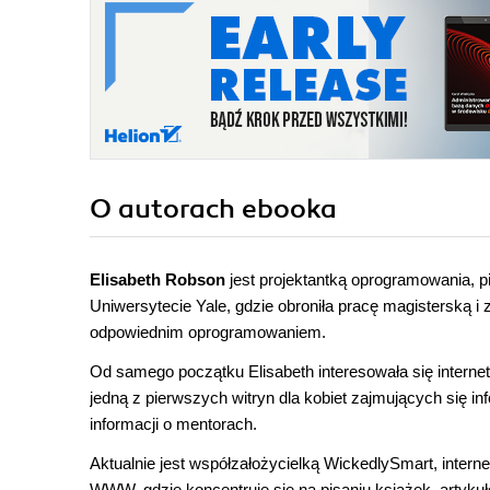
O autorach
ebooka
Elisabeth Robson
jest projektantką oprogramowania, pi
Uniwersytecie Yale, gdzie obroniła pracę magisterską i
odpowiednim oprogramowaniem.
Od samego początku Elisabeth interesowała się intern
jedną z pierwszych witryn dla kobiet zajmujących się i
informacji o mentorach.
Aktualnie jest współzałożycielką WickedlySmart, inte
WWW, gdzie koncentruje się na pisaniu książek, artykuł