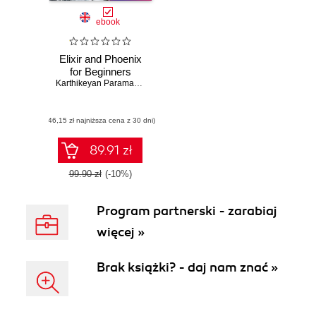
ebook
Elixir and Phoenix
for Beginners
Karthikeyan Paramasivan
(46,15 zł najniższa cena z 30 dni)
89.91 zł
99.90 zł
(-10%)
Program partnerski - zarabiaj
więcej »
Brak książki? - daj nam znać »