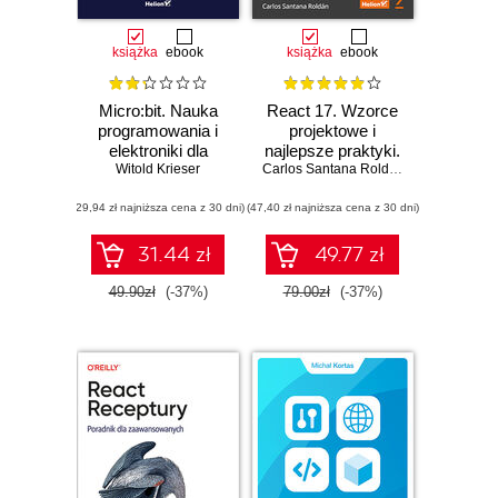
książka
ebook
książka
ebook
Micro:bit. Nauka
React 17. Wzorce
programowania i
projektowe i
elektroniki dla
najlepsze praktyki.
małych oraz
Witold Krieser
Projektowanie i
Carlos Santana Roldán
dużych
rozwijanie
(29,94 zł najniższa cena z 30 dni)
(47,40 zł najniższa cena z 30 dni)
nowoczesnych
aplikacji
internetowych.
31.44 zł
49.77 zł
Wydanie III
49.90zł
(-37%)
79.00zł
(-37%)