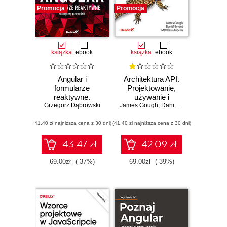
Promocja
Promocja
książka
ebook
książka
ebook
Angular i
Architektura API.
formularze
Projektowanie,
reaktywne.
używanie i
Grzegorz Dąbrowski
Praktyczny
James Gough
rozwijanie
,
Daniel Bryant
,
Matthew
przewodnik
systemów
(41,40 zł najniższa cena z 30 dni)
(41,40 zł najniższa cena z 30 dni)
opartych na API
43.47 zł
42.09 zł
69.00zł
(-37%)
69.00zł
(-39%)