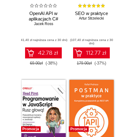
OpenAI API w
SEO w praktyce
aplikacjach C#
Artur Strzelecki
Jacek Ross
(41,40 zł najniższa cena z 30 dni)
(107,40 zł najniższa cena z 30
dni)
42.78 zł
112.77 zł
69.00zł
(-38%)
179.00zł
(-37%)
Promocja
Promocja