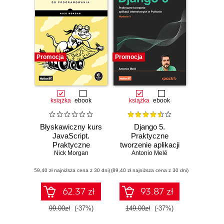
Promocja
Promocja
książka
ebook
książka
ebook
Błyskawiczny kurs
Django 5.
JavaScript.
Praktyczne
Praktyczne
tworzenie aplikacji
wprowadzenie do
Nick Morgan
internetowych w
Antonio Melé
programowania
Pythonie. Wydanie
(59,40 zł najniższa cena z 30 dni)
(89,40 zł najniższa cena z 30 dni)
V
62.37 zł
93.87 zł
99.00zł
(-37%)
149.00zł
(-37%)