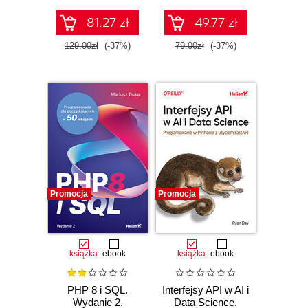
językowych w
praktyce
81.27 zł
49.77 zł
129.00zł
(-37%)
79.00zł
(-37%)
Promocja
Promocja
książka
ebook
książka
ebook
PHP 8 i SQL.
Interfejsy API w AI i
Wydanie 2.
Data Science.