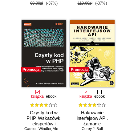
69.00zł
(-37%)
119.00zł
(-37%)
Promocja
Promocja
książka
ebook
książka
ebook
Czysty kod w
Hakowanie
PHP. Wskazówki
interfejsów API.
ekspertów i
Łamanie
Carsten Windler
najlepsze
,
Alexandre Daubois
interfejsów
Corey J. Ball
rozwiązania
programowania