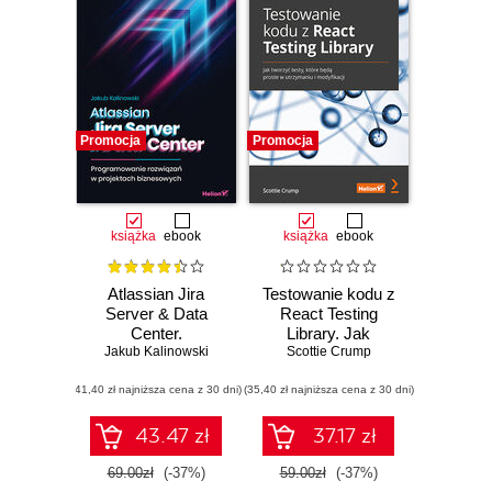
Promocja
Promocja
książka
ebook
książka
ebook
Atlassian Jira
Testowanie kodu z
Server & Data
React Testing
Center.
Library. Jak
Programowanie
Jakub Kalinowski
tworzyć testy,
Scottie Crump
rozwiązań w
które będą proste
(41,40 zł najniższa cena z 30 dni)
projektach
(35,40 zł najniższa cena z 30 dni)
w utrzymaniu i
biznesowych
modyfikacji
43.47 zł
37.17 zł
69.00zł
(-37%)
59.00zł
(-37%)