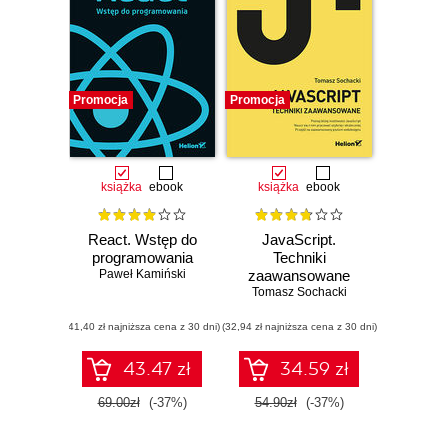
Promocja
Promocja
książka
ebook
książka
ebook
React. Wstęp do
JavaScript.
programowania
Techniki
Paweł Kamiński
zaawansowane
Tomasz Sochacki
(41,40 zł najniższa cena z 30 dni)
(32,94 zł najniższa cena z 30 dni)
43.47 zł
34.59 zł
69.00zł
(-37%)
54.90zł
(-37%)