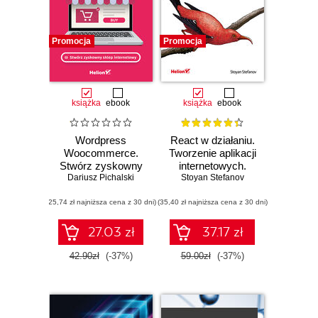
Promocja
Promocja
książka
ebook
książka
ebook
Wordpress
React w działaniu.
Woocommerce.
Tworzenie aplikacji
Stwórz zyskowny
internetowych.
sklep internetowy
Dariusz Pichalski
Stoyan Stefanov
Wydanie II
(25,74 zł najniższa cena z 30 dni)
(35,40 zł najniższa cena z 30 dni)
27.03 zł
37.17 zł
42.90zł
(-37%)
59.00zł
(-37%)