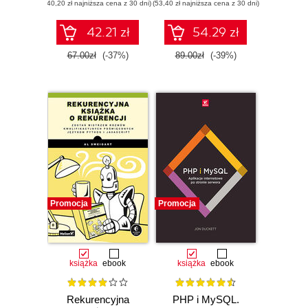
(40,20 zł najniższa cena z 30 dni)
pozwalające pisać
(53,40 zł najniższa cena z 30 dni)
aplikacji
piękny, przystępny
internetowych
i łatwy w
42.21 zł
54.29 zł
utrzymaniu kod
PHP
67.00zł
(-37%)
89.00zł
(-39%)
Promocja
Promocja
książka
ebook
książka
ebook
Rekurencyjna
PHP i MySQL.