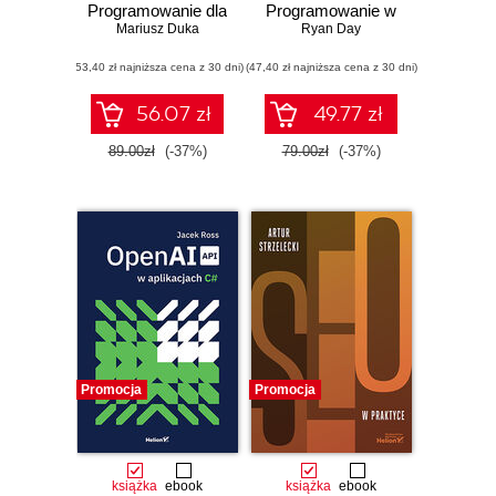
Programowanie dla
Programowanie w
początkujących w
Mariusz Duka
Pythonie z
Ryan Day
50 lekcjach
użyciem FastAPI
(53,40 zł najniższa cena z 30 dni)
(47,40 zł najniższa cena z 30 dni)
56.07 zł
49.77 zł
89.00zł
(-37%)
79.00zł
(-37%)
Promocja
Promocja
książka
ebook
książka
ebook