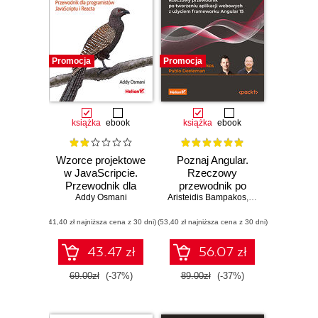
Promocja
Promocja
książka
ebook
książka
ebook
Wzorce projektowe
Poznaj Angular.
w JavaScripcie.
Rzeczowy
Przewodnik dla
przewodnik po
programistów
Addy Osmani
Aristeidis Bampakos
tworzeniu aplikacji
,
Pablo Deeleman
JavaScriptu i
webowych z
(41,40 zł najniższa cena z 30 dni)
Reacta. Wydanie II
(53,40 zł najniższa cena z 30 dni)
użyciem
frameworku
Angular 15.
43.47 zł
56.07 zł
Wydanie IV
69.00zł
(-37%)
89.00zł
(-37%)