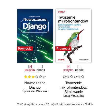
Promocja
Promocja
książka
ebook
książka
ebook
Nowoczesne
Tworzenie
Django
mikrofrontendów.
Sylwester Walczak
Skalowanie
Luca Mezzalira
zespołów i
projektów, nowe
(35,40 zł najniższa cena z 30 dni)
(47,40 zł najniższa cena z 30 dni)
możliwości dla
twórców