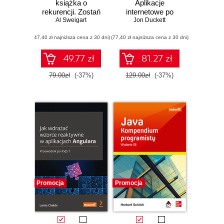
książka o
Aplikacje
rekurencji. Zostań
internetowe po
mistrzem rozmów
Al Sweigart
stronie serwera
Jon Duckett
kwalifikacyjnych
(47,40 zł najniższa cena z 30 dni)
poświęconych
(77,40 zł najniższa cena z 30 dni)
językom Python i
JavaScript
49.77 zł
81.27 zł
79.00zł
(-37%)
129.00zł
(-37%)
Promocja
Promocja