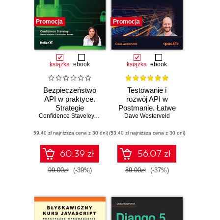
Promocja
Promocja
książka
ebook
książka
ebook
Bezpieczeństwo
Testowanie i
API w praktyce.
rozwój API w
Strategie
Postmanie. Łatwe
ofensywno-
Confidence Staveley
,
Christopher Romeo
Dave Westerveld
tworzenie,
defensywne, testy
testowanie,
(59,40 zł najniższa cena z 30 dni)
penetracyjne i
(53,40 zł najniższa cena z 30 dni)
debugowanie i
bezpieczna
zarządzanie API.
implementacja
Wydanie II
60.39 zł
56.07 zł
interfejsów API
99.00zł
(-39%)
89.00zł
(-37%)