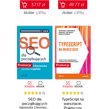
oprogramowania
37.17 zł
49.77 zł
59.00zł
(-37%)
79.00zł
(-37%)
Promocja
Promocja
książka
ebook
książka
ebook
SEO dla
TypeScript na
początkujących
warsztacie.
Agnieszka Ciborowska
,
Jarosław Lipiński
Praktyczny