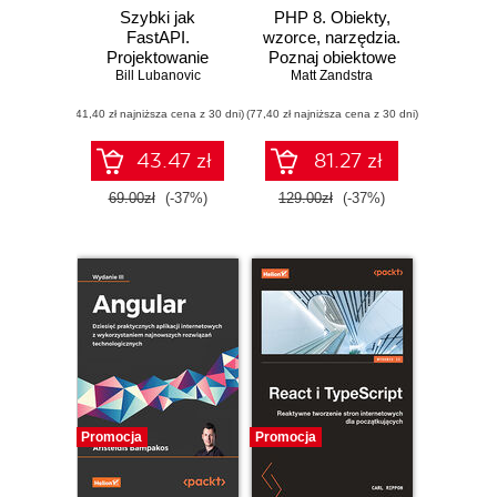
Szybki jak
PHP 8. Obiekty,
FastAPI.
wzorce, narzędzia.
Projektowanie
Poznaj obiektowe
aplikacji WWW w
Bill Lubanovic
usprawnienia
Matt Zandstra
Pythonie
języka PHP,
(41,40 zł najniższa cena z 30 dni)
(77,40 zł najniższa cena z 30 dni)
wzorce projektowe
i niezbędne
narzędzia
43.47 zł
81.27 zł
programistyczne.
Wydanie VI
69.00zł
(-37%)
129.00zł
(-37%)
Promocja
Promocja