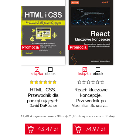
Promocja
Promocja
książka
ebook
książka
ebook
HTML i CSS.
React: kluczowe
Przewodnik dla
koncepcje.
początkujących.
Przewodnik po
Solidne podstawy
David DuRocher
najważniejszych
Maximilian Schwarzmuller
kodowania i
mechanizmach
(41,40 zł najniższa cena z 30 dni)
projektowania
(71,40 zł najniższa cena z 30 dni)
biblioteki React
responsywnych
stron
43.47 zł
74.97 zł
internetowych