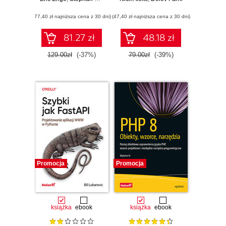
Wydanie IV
pentesterów
(77,40 zł najniższa cena z 30 dni)
(47,40 zł najniższa cena z 30 dni)
81.27 zł
48.18 zł
129.00zł
(-37%)
79.00zł
(-39%)
Promocja
Promocja
książka
ebook
książka
ebook