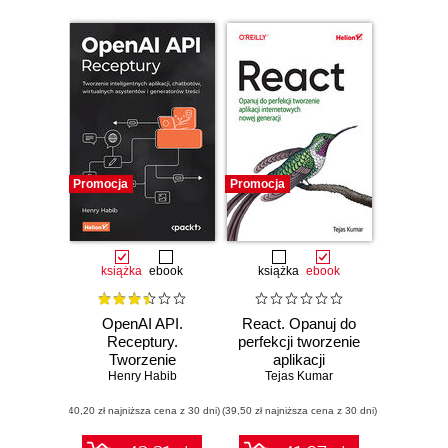
Promocja
Promocja
książka
ebook
książka
ebook
OpenAI API.
React. Opanuj do
Receptury.
perfekcji tworzenie
Tworzenie
aplikacji
inteligentnych
Henry Habib
internetowych
Tejas Kumar
aplikacji,
nowej generacji
(40,20 zł najniższa cena z 30 dni)
chatbotów,
(39,50 zł najniższa cena z 30 dni)
wirtualnych