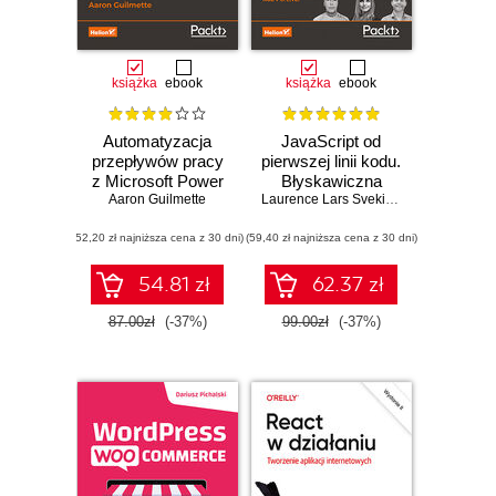
książka
ebook
książka
ebook
Automatyzacja
JavaScript od
przepływów pracy
pierwszej linii kodu.
z Microsoft Power
Błyskawiczna
Aaron Guilmette
Automate.
nauka pisania gier,
Laurence Lars Svekis
,
Maaike van Put
Transformacja
stron WWW i
(52,20 zł najniższa cena z 30 dni)
cyfrowa procesów
(59,40 zł najniższa cena z 30 dni)
aplikacji
biznesowych.
internetowych
Wydanie II
54.81 zł
62.37 zł
87.00zł
(-37%)
99.00zł
(-37%)