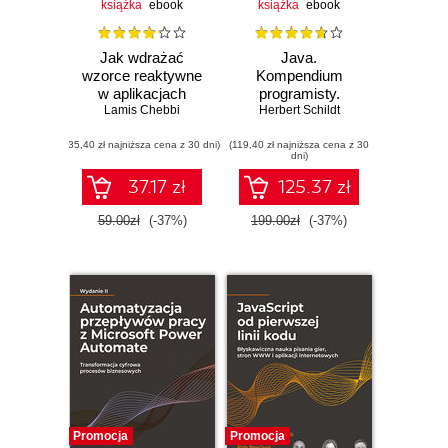
książka
ebook
książka
ebook
Jak wdrażać
Java.
wzorce reaktywne
Kompendium
w aplikacjach
programisty.
Lamis Chebbi
Angulara.
Herbert Schildt
Wydanie XII
Przewodnik po
(35,40 zł najniższa cena z 30 dni)
RxJS 7
(119,40 zł najniższa cena z 30
dni)
37.17 zł
125.37 zł
59.00zł
(-37%)
199.00zł
(-37%)
Promocja
Promocja