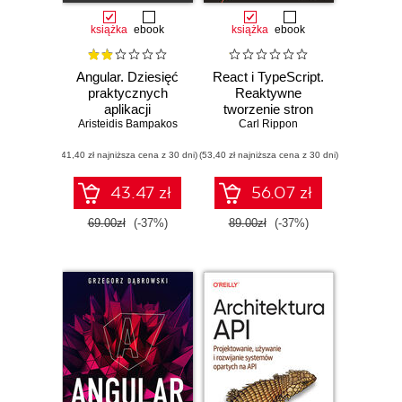
książka
ebook
książka
ebook
Angular. Dziesięć
React i TypeScript.
praktycznych
Reaktywne
aplikacji
tworzenie stron
Aristeidis Bampakos
internetowych z
internetowych dla
Carl Rippon
wykorzystaniem
początkujących.
(41,40 zł najniższa cena z 30 dni)
najnowszych
(53,40 zł najniższa cena z 30 dni)
Wydanie II
rozwiązań
technologicznych.
43.47 zł
56.07 zł
Wydanie III
69.00zł
(-37%)
89.00zł
(-37%)