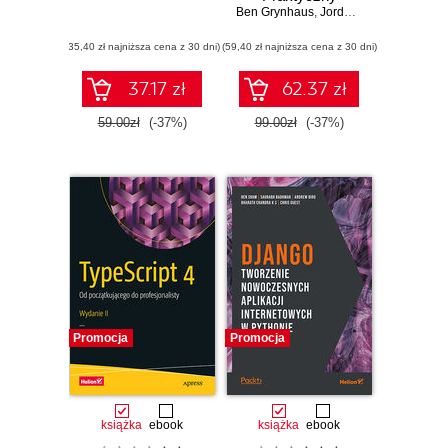
Ben Grynhaus
przewodnik pisania
,
Jordan Hudgens
,
Rayo
efektywnego kodu
(35,40 zł najniższa cena z 30 dni)
(59,40 zł najniższa cena z 30 dni)
37.17 zł
62.37 zł
59.00zł
(-37%)
99.00zł
(-37%)
Promocja
Promocja
książka
ebook
książka
ebook