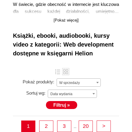
W świecie, gdzie obecność w internecie jest kluczowa
dla sukcesu każdej działalności, umiejętność
projektowania stron internetowych staje się niezbędna.
[Pokaż więcej]
Helion, jako wiodące wydawnictwo w branży literatury
informatycznej, oferuje szeroką gamę
książek
Książki, ebooki, audiobooki, kursy
poświęconych tworzeniu stron internetowych i
video z kategorii: Web development
webmasterstwu.
dostępne w księgarni Helion
Pokaż produkty:
W sprzedaży
Sortuj wg:
Data wydania
Filtruj »
1
2
3
20
>
...