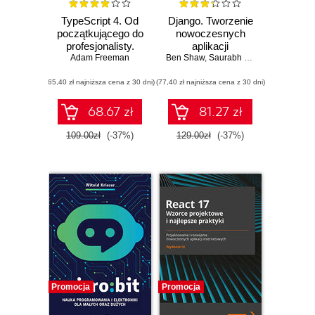
TypeScript 4. Od
Django. Tworzenie
początkującego do
nowoczesnych
profesjonalisty.
aplikacji
Adam Freeman
Wydanie II
Ben Shaw
internetowych w
,
Saurabh Badhwar
,
Andrew 
Pythonie
(65,40 zł najniższa cena z 30 dni)
(77,40 zł najniższa cena z 30 dni)
68.67 zł
81.27 zł
109.00zł
(-37%)
129.00zł
(-37%)
Promocja
Promocja