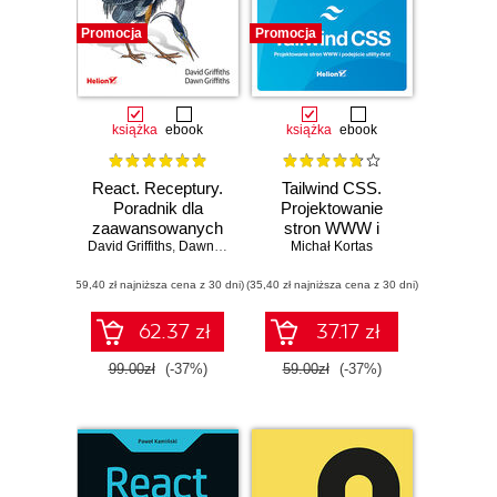
Promocja
Promocja
książka
ebook
książka
ebook
React. Receptury.
Tailwind CSS.
Poradnik dla
Projektowanie
zaawansowanych
stron WWW i
David Griffiths
,
Dawn Griffiths
podejście utility-
Michał Kortas
first
(59,40 zł najniższa cena z 30 dni)
(35,40 zł najniższa cena z 30 dni)
62.37 zł
37.17 zł
99.00zł
(-37%)
59.00zł
(-37%)