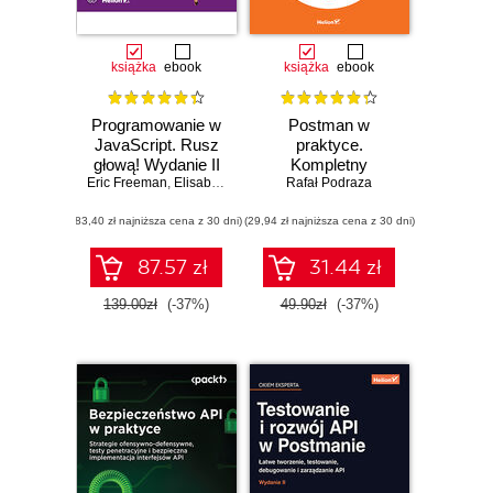
książka
ebook
książka
ebook
Programowanie w
Postman w
JavaScript. Rusz
praktyce.
głową! Wydanie II
Kompletny
Eric Freeman
,
Elisabeth Robson
przewodnik po
Rafał Podraza
REST API
(83,40 zł najniższa cena z 30 dni)
(29,94 zł najniższa cena z 30 dni)
87.57 zł
31.44 zł
139.00zł
(-37%)
49.90zł
(-37%)