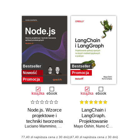
Bestseller
Bestseller
Nowość
Promocja
Promocja
książka
ebook
książka
ebook
Node.js. Wzorce
LangChain i
projektowe i
LangGraph.
techniki tworzenia
Projektowanie
Luciano Mammino
aplikacji
,
Mario Casciaro
Mayo Oshin
aplikacji opartych
,
Colin J. Ihrig (Foreword)
,
Nuno Campos
,
Matteo
produkcyjnych.
na dużych
(77,40 zł najniższa cena z 30 dni)
Wydanie IV
(47,40 zł najniższa cena z 30 dni)
modelach