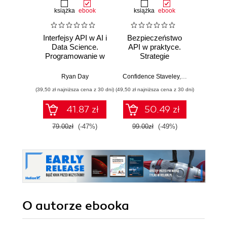
książka
ebook
książka
ebook
Interfejsy API w AI i
Bezpieczeństwo
Micr
Data Science.
API w praktyce.
Copilo
Programowanie w
Strategie
Admi
Pythonie z
ofensywno-
Fund
użyciem FastAPI
defensywne, testy
Build
Ryan Day
Confidence Staveley
,
Christopher Ro
St
penetracyjne i
sk
(39,50 zł najniższa cena z 30 dni)
(49,50 zł najniższa cena z 30 dni)
(100,08 zł 
bezpieczna
confide
implementacja
for th
41.87 zł
50.49 zł
interfejsów API
AB-900 
79.00zł
(-47%)
99.00zł
(-49%)
139.0
O autorze
ebooka