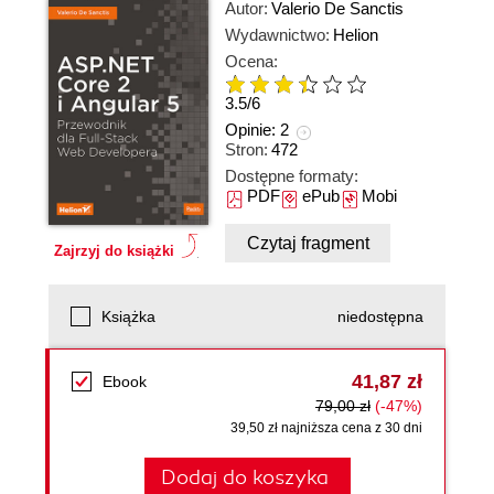
Autor:
Valerio De Sanctis
Wydawnictwo:
Helion
Ocena:
3.5
/
6
Opinie:
2
Stron:
472
Dostępne formaty:
PDF
ePub
Mobi
Czytaj fragment
Zajrzyj do książki
Książka
niedostępna
41,87 zł
Ebook
79,00 zł
(-47%)
39,50 zł najniższa cena z 30 dni
Dodaj do koszyka