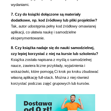
Poruszana tematyka
wydaniami.
Podsumowanie
Rozdział 2. Część serwerowa wykorzystująca
7. Czy do książki dołączone są materiały
.NET Core
dodatkowe, np. kod źródłowy lub pliki projektów?
Przepływ danych
Tak, autor udostępnia pełny kod źródłowy omawianej
Zadania modelu widoku
aplikacji, co ułatwia naukę i samodzielne
Pierwszy model widoku
eksperymentowanie.
Klasa QuizViewModel
8. Czy książka nadaje się do nauki samodzielnej,
Klasa QuizController
czy lepiej korzystać z niej na kursie lub szkoleniu?
Dodatkowe metody akcji
Książka została napisana z myślą o samodzielnej
Metoda ByTitle
nauce, zawiera liczne przykłady, wyjaśnienia i
Metoda Random()
wskazówki, które pomogą Ci krok po kroku zbudować
Sprawdzenie, czy wszystko działa
własną aplikację full-stack. Można z niej również
Dodawanie pozostałych kontrolerów
korzystać podczas zajęć grupowych lub kursów.
Klasa QuestionViewModel
Klasa QuestionController
Klasa AnswerViewModel
Klasa AnswerController
Klasa ResultViewModel