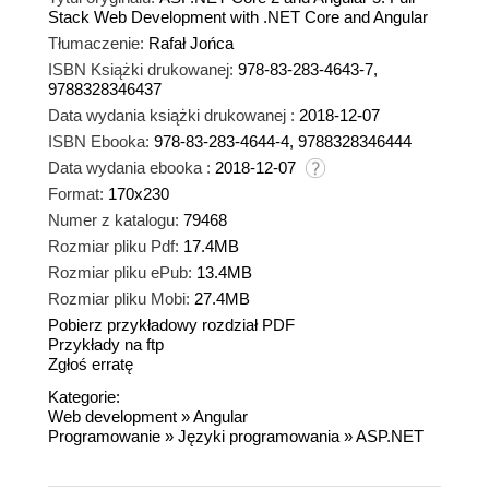
Stack Web Development with .NET Core and Angular
Tłumaczenie:
Rafał Jońca
ISBN Książki drukowanej:
978-83-283-4643-7,
9788328346437
Data wydania książki drukowanej :
2018-12-07
ISBN Ebooka:
978-83-283-4644-4, 9788328346444
Data wydania ebooka :
2018-12-07
Format:
170x230
Numer z katalogu:
79468
Rozmiar pliku Pdf:
17.4MB
Rozmiar pliku ePub:
13.4MB
Rozmiar pliku Mobi:
27.4MB
Pobierz przykładowy rozdział PDF
Przykłady na ftp
Zgłoś erratę
Kategorie:
Web development
»
Angular
Programowanie
»
Języki programowania
»
ASP.NET