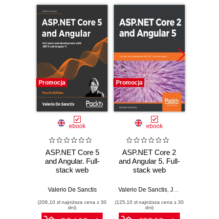
Promocja
Promocja
Promocj
ebook
ebook
ASP.NET Core 5
ASP.NET Core 2
ASP.N
and Angular. Full-
and Angular 5. Full-
and An
stack web
stack web
st
development with
development with
devel
.NET 5 and Angular
.NET Core and
ASP.N
Valerio De Sanctis
Valerio De Sanctis
,
Jürgen Gutsch
Valeri
11 - Fourth Edition
Angular
and Ang
(206,10 zł najniższa cena z 30
(125,10 zł najniższa cena z 30
(143,10 zł 
E
dni)
dni)