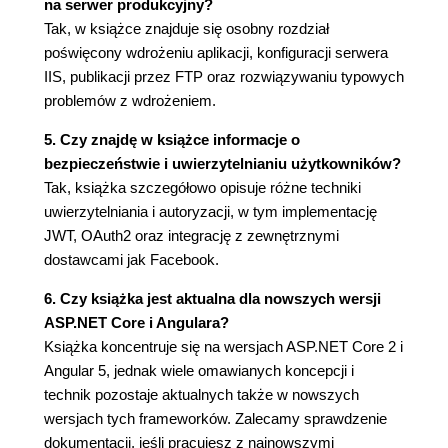
na serwer produkcyjny?
Plik
Tak, w książce znajduje się osobny rozdział
Controllers/SampleDataController.cs
poświęcony wdrożeniu aplikacji, konfiguracji serwera
Folder /Views/
IIS, publikacji przez FTP oraz rozwiązywaniu typowych
Kod po stronie klienckiej
problemów z wdrożeniem.
Folder /ClientApp/app/
Przygotowanie projektu
5. Czy znajdę w książce informacje o
Pamięć podręczna i pliki statyczne
bezpieczeństwie i uwierzytelnianiu użytkowników?
Mechanizm stosowany w
Tak, książka szczegółowo opisuje różne techniki
przeszłości
uwierzytelniania i autoryzacji, w tym implementację
Powrót do przyszłości
JWT, OAuth2 oraz integrację z zewnętrznymi
Czas na test
dostawcami jak Facebook.
Podejście z użyciem silnego
6. Czy książka jest aktualna dla nowszych wersji
typowania
ASP.NET Core i Angulara?
Czyszczenie aplikacji klienckiej
Książka koncentruje się na wersjach ASP.NET Core 2 i
Ograniczenie liczby komponentów
Angular 5, jednak wiele omawianych koncepcji i
Klasy AppModule
technik pozostaje aktualnych także w nowszych
Aktualizacja NavMenu
wersjach tych frameworków. Zalecamy sprawdzenie
Odnośniki
dokumentacji, jeśli pracujesz z najnowszymi