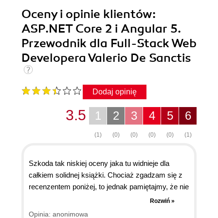
Oceny i opinie klientów:
ASP.NET Core 2 i Angular 5.
Przewodnik dla Full-Stack Web
Developera Valerio De Sanctis
Dodaj opinię
3.5
1
2
3
4
5
6
(1)
(0)
(0)
(0)
(0)
(1)
Szkoda tak niskiej oceny jaka tu widnieje dla
całkiem solidnej książki. Chociaż zgadzam się z
recenzentem poniżej, to jednak pamiętajmy, że nie
autor książki zawinił, to wina Helionu i jego
Rozwiń »
"opieszałości" w tłumaczeniu książek. Kupiłem tę
Opinia: anonimowa