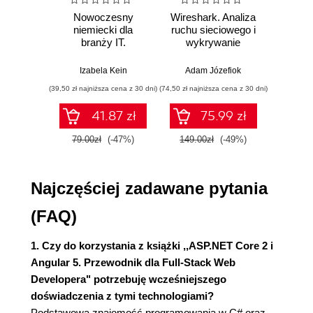
Aplikacja TestMakerFree
Nowoczesny
Wireshark. Analiza
Aut
Podstawowe funkcjonalności i
niemiecki dla
ruchu sieciowego i
prze
wymagania
branży IT.
wykrywanie
s
Przygotowanie środowiska pracy
Praktyczne
włamań
ste
przykłady i
p
Uwaga pomyśl, zanim to zrobisz
Izabela Kein
Adam Józefiok
Wito
ćwiczenia
Mit niedziałającego kodu
(39,50 zł najniższa cena z 30 dni)
(74,50 zł najniższa cena z 30 dni)
(29,95 zł naj
Pozostań otwarty na nowości, ale
41.87 zł
75.99 zł
wprowadzaj je odpowiedzialnie
Wersje narzędzi i bibliotek
79.00zł
(-47%)
149.00zł
(-49%)
59.9
Konfiguracja projektu
Alternatywna konfiguracja z
Najczęściej zadawane pytania
wykorzystaniem wiersza poleceń
Test konfiguracji środowiska
(FAQ)
Poznawanie projektu
Pliki konfiguracyjne
1. Czy do korzystania z książki ,,ASP.NET Core 2 i
Plik Program.cs
Angular 5. Przewodnik dla Full-Stack Web
Plik Startup.cs
Developera" potrzebuję wcześniejszego
Plik appsettings.json
doświadczenia z tymi technologiami?
Plik package.json
Podstawowa znajomość programowania w C# oraz