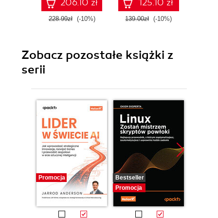
206.10 zł
125.10 zł
228.99zł
(-10%)
139.00zł
(-10%)
159.0
Zobacz pozostałe książki z
serii
Promocja
Bestseller
Promocj
Promocja