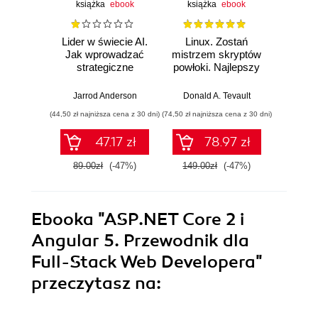
książka
ebook
książka
ebook
ksią
Lider w świecie AI.
Linux. Zostań
P
Jak wprowadzać
mistrzem skryptów
Re
strategiczne
powłoki. Najlepszy
Ob
innowacje, rozwijać
przewodnik, z
nauko
biznes i
którym
cz
Jarrod Anderson
Donald A. Tevault
William 
przewodzić
zoptymalizujesz,
eksp
(44,50 zł najniższa cena z 30 dni)
(74,50 zł najniższa cena z 30 dni)
(44,50 zł naj
zespołowi w erze
zautomatyzujesz i
anali
sztucznej
usprawnisz każde
Python
47.17 zł
78.97 zł
inteligencji
zadanie
89.00zł
(-47%)
149.00zł
(-47%)
89.0
Ebooka
"ASP.NET Core 2 i
Angular 5. Przewodnik dla
Full-Stack Web Developera"
przeczytasz na: