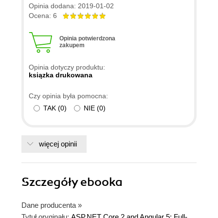
książkę tylko dlatego, że była w mocnej promocji,
Opinia dodana: 2019-01-02
oznaczona jako NOWOŚĆ (wyszła w Helionie
Ocena: 6
chyba ze 3 tygodnie temu), a w momencie mojego
zakupu jest już preview .NET Core 3 (po udanych
Opinia potwierdzona
zakupem
i ważnych aktualizacjach 2.1 i 2.2) oraz Angular 7.
Helionie, szybciej tłumacz! Daje ocenę na wyrost,
Opinia dotyczy produktu:
żeby trochę załagodzić średnią po pierwszej
ksiązka drukowana
recenzji :)
Czy opinia była pomocna:
TAK
(
0
)
NIE
(
0
)
więcej opinii
Szczegóły
ebooka
Dane producenta
»
Tytuł oryginału:
ASP.NET Core 2 and Angular 5: Full-