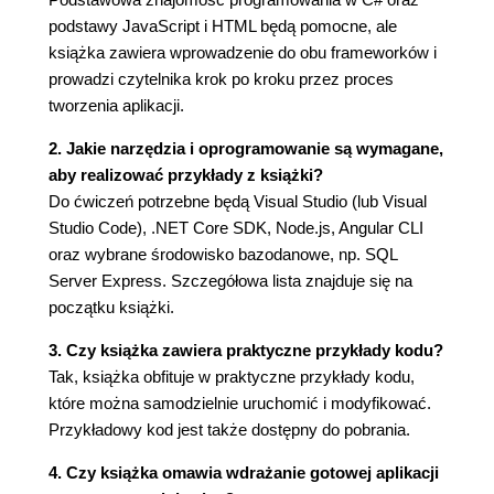
Aktualizacja (lub
podstawy JavaScript i HTML będą pomocne, ale
dezaktualizacja) Angulara
książka zawiera wprowadzenie do obu frameworków i
Aktualizacja (lub
prowadzi czytelnika krok po kroku przez proces
dezaktualizacja) pozostałych
tworzenia aplikacji.
pakietów
Plik tsconfig.json
2. Jakie narzędzia i oprogramowanie są wymagane,
Pliki konfiguracyjne narzędzia
aby realizować przykłady z książki?
Webpack
Do ćwiczeń potrzebne będą Visual Studio (lub Visual
Aktualizacja pliku
Studio Code), .NET Core SDK, Node.js, Angular CLI
webpack.config.js
oraz wybrane środowisko bazodanowe, np. SQL
Uaktualnienie pliku
Server Express. Szczegółowa lista znajduje się na
webpack.config.vendor.js
początku książki.
Dlaczego warto korzystać z
3. Czy książka zawiera praktyczne przykłady kodu?
dynamicznego mechanizmu
Tak, książka obfituje w praktyczne przykłady kodu,
pakowania modułów?
które można samodzielnie uruchomić i modyfikować.
Odświeżenie plików
Przykładowy kod jest także dostępny do pobrania.
generowanych przez Webpack
Kod po stronie serwerowej
4. Czy książka omawia wdrażanie gotowej aplikacji
Plik Controllers/HomeController.cs