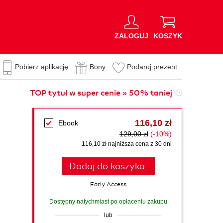
ZALOGUJ
KOSZYK
Pobierz aplikację
Bony
Podaruj prezent
TOP tytuł w super cenie » 50% taniej
116,10 zł
Ebook
129,00 zł
(-10%)
116,10 zł najniższa cena z 30 dni
Dodaj do koszyka
Early Access
Dostępny natychmiast po opłaceniu zakupu
lub