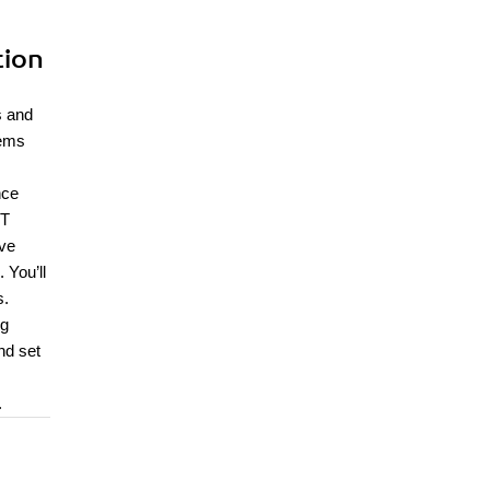
tion
s and
tems
nce
WT
ive
 You’ll
s.
ng
nd set
.