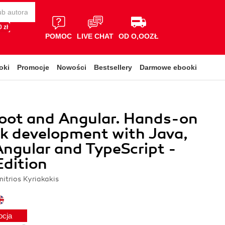
 zł
POMOC
LIVE CHAT
OD O,OOZŁ
oki
Promocje
Nowości
Bestsellery
Darmowe ebooki
Boot and Angular. Hands-on
ck development with Java,
Angular and TypeScript -
dition
trios Kyriakakis
ocja