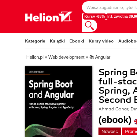
Kursy -65%
Inż. zwrotna 39,90
Kategorie
Książki
Ebooki
Kursy video
Audiobo
Helion.pl
»
Web development
»
📚 Angular
Spring 
full-sta
Spring, 
Second E
Ahmad Gohar, Dimi
(ebook)
Nowość
Prom