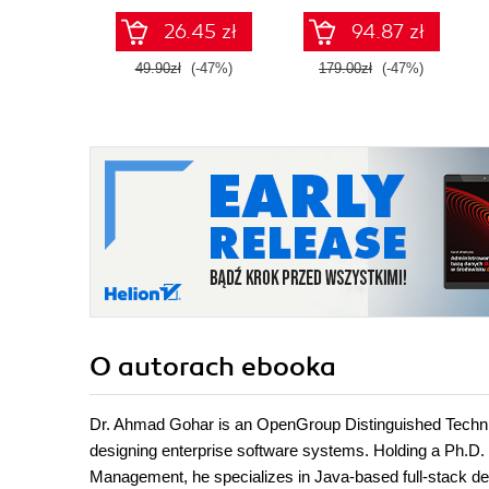
26.45 zł
94.87 zł
49.90zł
(-47%)
179.00zł
(-47%)
O autorach
ebooka
Dr. Ahmad Gohar is an OpenGroup Distinguished Technica
designing enterprise software systems. Holding a Ph.D
Management, he specializes in Java-based full-stack de