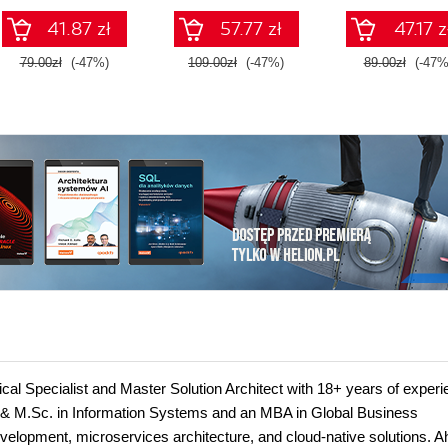
41.87 zł
57.77 zł
47.17 z
79.00zł
(-47%)
109.00zł
(-47%)
89.00zł
(-47%
l Specialist and Master Solution Architect with 18+ years of exper
. & M.Sc. in Information Systems and an MBA in Global Business
velopment, microservices architecture, and cloud-native solutions. 