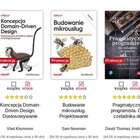
romocja
Promocja
Promocja
książka
ebook
książka
ebook
książka
eboo
Koncepcja Domain-
Budowanie
Pragmatyczn
Driven Design.
mikrousług.
programista. 
Dostosowywanie
Projektowanie
czeladnika d
architektury aplikacji
drobnoziarnistych
mistrza. Wydani
do strategii
systemów. Wydanie
Vlad Khononov
Sam Newman
David Thomas
,
Andrew
biznesowej
II
9,50 zł najniższa cena z 30 dni)
(54,50 zł najniższa cena z 30 dni)
(44,50 zł najniższa cena 