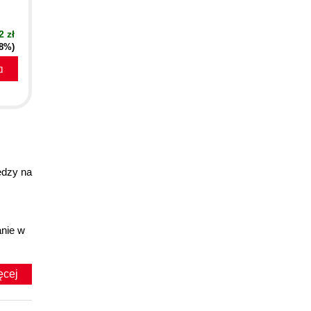
2 zł
18%)
a
edzy na
anie w
ęcej