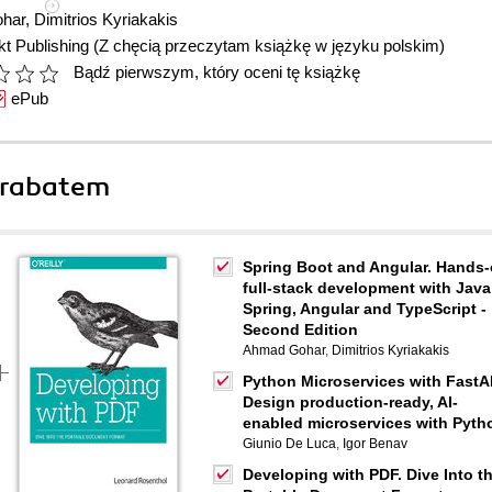
har
,
Dimitrios Kyriakakis
t Publishing
(Z chęcią przeczytam książkę w języku polskim)
Bądź pierwszym, który oceni tę książkę
ePub
 rabatem
Spring Boot and Angular. Hands
full-stack development with Java
Spring, Angular and TypeScript -
Second Edition
Ahmad Gohar
,
Dimitrios Kyriakakis
Python Microservices with FastA
Design production-ready, AI-
enabled microservices with Pyth
Giunio De Luca
,
Igor Benav
Developing with PDF. Dive Into t