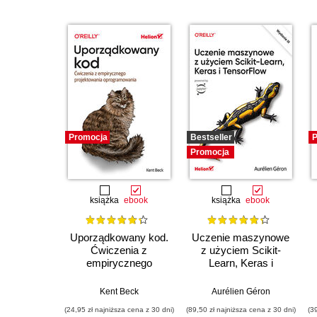
Promocja
Bestseller
P
Promocja
książka
ebook
książka
ebook
Uporządkowany kod.
Uczenie maszynowe
Ćwiczenia z
z użyciem Scikit-
empirycznego
Learn, Keras i
projektowania
TensorFlow. Wydanie
oprogramowania
III
Kent Beck
Aurélien Géron
(24,95 zł najniższa cena z 30 dni)
(89,50 zł najniższa cena z 30 dni)
(3