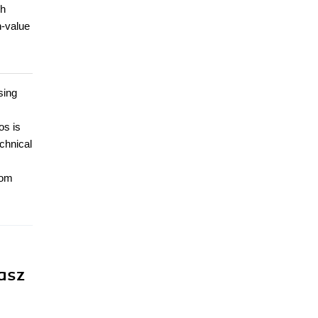
gh
h-value
sing
os is
chnical
rom
asz