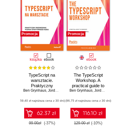
Promocja
Promocja
książka
ebook
ebook
TypeScript na
The TypeScript
warsztacie.
Workshop. A
Praktyczny
practical guide to
Ben Grynhaus
przewodnik pisania
,
Jordan Hudgens
Ben Grynhaus
confident, effective
,
Rayon Hunte
,
Jordan Hudgens
,
Matt Morgan
,
,
Wekosl
Rayo
efektywnego kodu
TypeScript
(59,40 zł najniższa cena z 30 dni)
(96,75 zł najniższa cena z 30 dni)
programming
62.37 zł
116.10 zł
99.00zł
(-37%)
129.00 zł
(-10%)