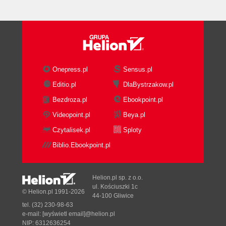
Onepress.pl
Sensus.pl
Editio.pl
DlaBystrzakow.pl
Bezdroza.pl
Ebookpoint.pl
Videopoint.pl
Beya.pl
Czytalisek.pl
Sploty
Biblio.Ebookpoint.pl
Helion.pl sp. z o.o.
ul. Kościuszki 1c
© Helion.pl 1991-2026
44-100 Gliwice
tel. (32) 230-98-63
e-mail:
[wyświetl email]@helion.pl
NIP: 6312636254