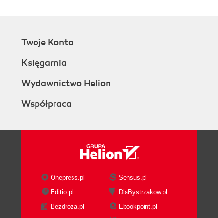
Twoje Konto
Księgarnia
Wydawnictwo Helion
Współpraca
Onepress.pl
Sensus.pl
Editio.pl
DlaBystrzakow.pl
Bezdroza.pl
Ebookpoint.pl