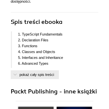
dostępności.
Spis treści
ebooka
1. TypeScript Fundamentals
2. Declaration Files
3. Functions
4. Classes and Objects
5. Interfaces and Inheritance
6. Advanced Types
7. Decorators
pokaż cały spis treści
8. Dependency Injection in TypeScript
9. Generics and Conditional Types
10. Event Loop and Asynchronous Behavior
Packt Publishing - inne książki
11. Higher-Order Functions and Callbacks
12. Guide to Promises in TypeScript
13. Async/Await in TypeScript