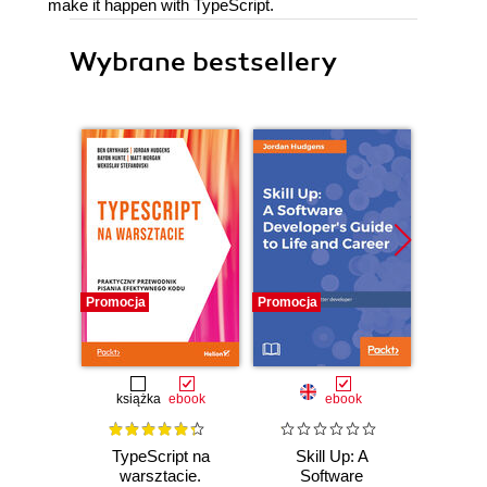
make it happen with TypeScript.
Wybrane bestsellery
Promocja
Promocja
Promocj
książka
ebook
ebook
TypeScript na
Skill Up: A
Comp
warsztacie.
Software