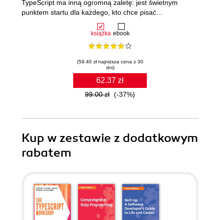
TypeScript ma inną ogromną zaletę: jest świetnym
punktem startu dla każdego, kto chce pisać...
książka
ebook
(59.40 zł najniższa cena z 30
dni)
62.37 zł
99.00 zł
(-37%)
Kup w zestawie z dodatkowym
rabatem