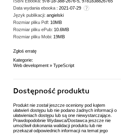
ISBN Ebooka:
978-18-388-2676-5, 9781838826765
Data wydania ebooka :
2021-07-29
Język publikacji:
angielski
Rozmiar pliku Pdf:
10MB
Rozmiar pliku ePub:
10.6MB
Rozmiar pliku Mobi:
19MB
Zgłoś erratę
Kategorie:
Web development
»
TypeScript
Dostępność produktu
Produkt nie został jeszcze oceniony pod kątem
ułatwień dostępu lub nie podano żadnych informacji o
ułatwieniach dostępu lub są one niewystarczające.
Prawdopodobnie Wydawca/Dostawca jeszcze nie
umożliwił dokonania walidacji produktu lub nie
przekazał odpowiednich informacji na temat jego