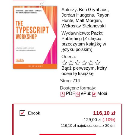
Autorzy:
Ben Grynhaus
,
Jordan Hudgens
,
Rayon
Hunte
,
Matt Morgan
,
Wekoslav Stefanovski
Wydawnictwo:
Packt
Publishing
(Z chęcią
przeczytam książkę w
języku polskim)
Ocena:
Bądź pierwszym, który
oceni tę książkę
Stron:
714
Dostępne formaty:
PDF
ePub
Mobi
116,10 zł
Ebook
129,00 zł
(-10%)
116,10 zł najniższa cena z 30 dni