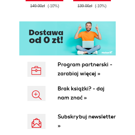
tool
149.00zł
(-10%)
139.00zł
(-10%)
129.0
E
Program partnerski -
zarabiaj więcej »
Brak książki? - daj
nam znać »
Subskrybuj newsletter
»