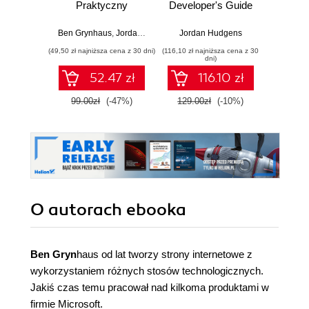
Praktyczny
Developer's Guide
Prog
przewodnik pisania
to Life and Career.
From 
efektywnego kodu
65 steps to
co
Ben Grynhaus
,
Jordan Hudgens
,
Jordan Hudgens
Rayon Hunte
,
Matt Morgan
,
Wekos
Jord
becoming a better
pro
(49,50 zł najniższa cena z 30 dni)
(116,10 zł najniższa cena z 30
(116,10 zł 
developer
dni)
52.47 zł
116.10 zł
99.00zł
(-47%)
129.00zł
(-10%)
129.0
O autorach
ebooka
Ben Gryn
haus od lat tworzy strony internetowe z
wykorzystaniem różnych stosów technologicznych.
Jakiś czas temu pracował nad kilkoma produktami w
firmie Microsoft.