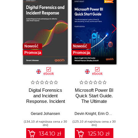
14. TypeScript and React
Nowość
Nowość
Nowość
Promocja
Promocja
Promocj
ebook
ebook
Digital Forensics
Microsoft Power BI
Pract
and Incident
Quick Start Guide.
Intel
Response. Incident
The Ultimate
Data-D
Response tools
Beginner's Guide
Hunti
and techniques for
to Power BI, Data
your c
Gerard Johansen
Devin Knight
,
Erin Ostrowsky
,
Mitchel
effective cyber
Storytelling, AI
effor
(134,10 zł najniższa cena z 30
(125,10 zł najniższa cena z 30
(116,10 zł 
threat response -
Tools, and
dete
dni)
dni)
Fourth Edition
Microsoft Fabric -
def
134.10 zł
125.10 zł
Fourth Edition
ATT&C