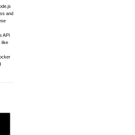
ode.js
ess and
ese
ks API
 like
Docker
d