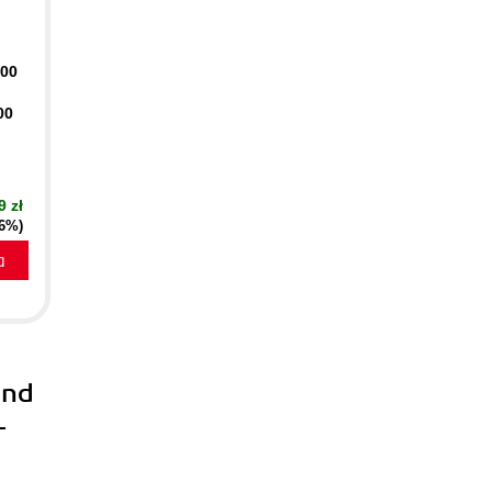
400
00
9 zł
16%)
a
and
-