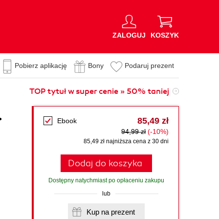
ZALOGUJ
KOSZYK
Pobierz aplikację
Bony
Podaruj prezent
TOP tytuł w super cenie » 50% taniej
.
85,49 zł
Ebook
94,99 zł
(-10%)
,
85,49 zł najniższa cena z 30 dni
Dodaj do koszyka
Dostępny natychmiast po opłaceniu zakupu
lub
Kup na prezent