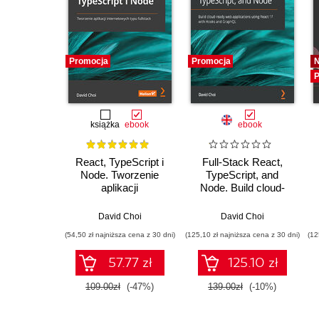
Promocja
Promocja
P
książka
ebook
ebook
React, TypeScript i
Full-Stack React,
Node. Tworzenie
TypeScript, and
aplikacji
Node. Build cloud-
internetowych typu
ready web
fullstack
applications using
David Choi
David Choi
React 17 with Hooks
(54,50 zł najniższa cena z 30 dni)
(125,10 zł najniższa cena z 30 dni)
(12
and GraphQL
57.77 zł
125.10 zł
109.00zł
(-47%)
139.00zł
(-10%)