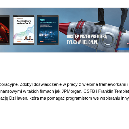
orporacyjne. Zdobył doświadczenie w pracy z wieloma frameworkami i
inansowymi w takich firmach jak JPMorgan, CSFB i Franklin Templet
ikację DzHaven, która ma pomagać programistom we wspieraniu inn