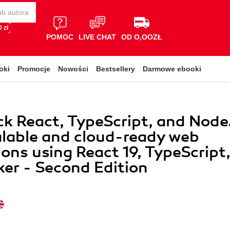
 zł
POMOC
LIVE CHAT
OD O,OOZŁ
oki
Promocje
Nowości
Bestsellery
Darmowe ebooki
ck React, TypeScript, and Node
alable and cloud-ready web
ions using React 19, TypeScript
er - Second Edition