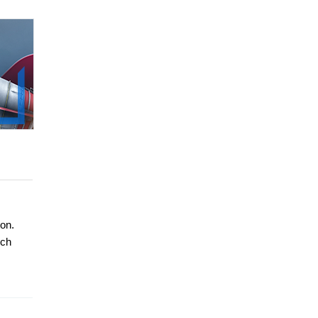
on.
ych