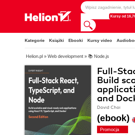
Kursy od 16,70
Kategorie
Książki
Ebooki
Kursy video
Audiobo
Helion.pl
»
Web development
»
📚 Node.js
Full-Sta
Build sc
applicat
and Dock
David Choi
(ebook)
Promocja