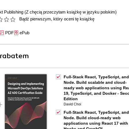
t Publishing
(Z chęcią przeczytam książkę w języku polskim)
Bądź pierwszym, który oceni tę książkę
PDF
ePub
 rabatem
Full-Stack React, TypeScript, and
Node. Build scalable and cloud-
ready web applications using Re
19, TypeScript, and Docker - Sec
Edition
David Choi
Full-Stack React, TypeScript, and
Node. Build cloud-ready web
applications using React 17 with
Hooks and GraphQL