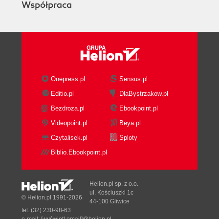
Współpraca
Onepress.pl
Sensus.pl
Editio.pl
DlaBystrzakow.pl
Bezdroza.pl
Ebookpoint.pl
Videopoint.pl
Beya.pl
Czytalisek.pl
Sploty
Biblio.Ebookpoint.pl
Helion.pl sp. z o.o.
ul. Kościuszki 1c
© Helion.pl 1991-2026
44-100 Gliwice
tel. (32) 230-98-63
e-mail:
[wyświetl email]@helion.pl