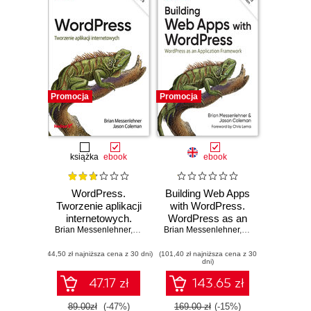
Promocja
Promocja
książka
ebook
ebook
WordPress.
Building Web Apps
Tworzenie aplikacji
with WordPress.
internetowych.
WordPress as an
Brian Messenlehner
Wydanie II
,
Jason Coleman
Brian Messenlehner
Application
,
Jason Coleman
Framework. 2nd
(44,50 zł najniższa cena z 30 dni)
(101,40 zł najniższa cena z 30
Edition
dni)
47.17 zł
143.65 zł
89.00zł
(-47%)
169.00 zł
(-15%)