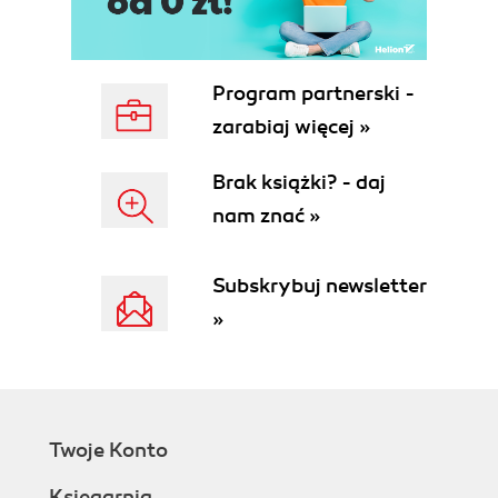
Za dużo logiki w modelach 114
Pozostały kod 114
Za dużo bibliotek 115
Program partnerski -
Brak automatycznych testów 115
zarabiaj więcej »
Tryb API 115
Middleware 115
Brak książki? - daj
Nowa aplikacja 116
find_in_batches 116
nam znać »
Rozdział 3. Zapewnienie jakości 119
Wprowadzenie 119
Subskrybuj newsletter
Teoria i praktyka 119
»
Metodyki 120
Definicja błędu 120
Definicja niezawodności 121
Przyczyny błędów 121
TDD 122
Twoje Konto
TIP 123
Eksploracja 123
Księgarnia