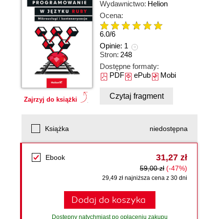
Wydawnictwo:
Helion
Ocena:
6.0
/
6
Opinie:
1
Stron:
248
Dostępne formaty:
PDF
ePub
Mobi
Czytaj fragment
Zajrzyj do książki
Książka
niedostępna
31,27 zł
Ebook
59,00 zł
(-47%)
29,49 zł najniższa cena z 30 dni
Dodaj do koszyka
Dostępny natychmiast po opłaceniu zakupu