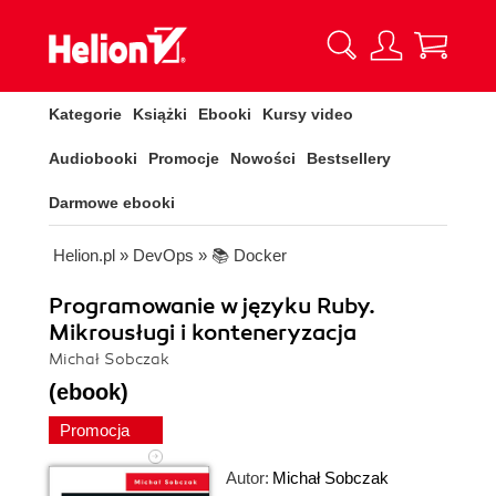
Kategorie
Książki
Ebooki
Kursy video
Audiobooki
Promocje
Nowości
Bestsellery
Darmowe ebooki
Helion.pl
»
DevOps
»
📚 Docker
Programowanie w języku Ruby.
Mikrousługi i konteneryzacja
Michał Sobczak
(ebook)
Promocja
Autor:
Michał Sobczak