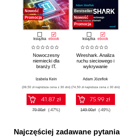
Statystyka obiektów 27
Nowość
Bestseller
Bestselle
Metody obiektów 28
Promocja
Nowość
Nowość
Bezpieczeństwo 29
Promocja
Promocj
Poziomy $SAFE 29
Przykłady 29
książka
ebook
książka
ebook
ksią
Analiza wydajności 30
Wydajność mierzona bibliotekami Benchmark
Nowoczesny
Wireshark. Analiza
Aut
i MiniTest 30
niemiecki dla
ruchu sieciowego i
prze
branży IT.
wykrywanie
s
Profilowanie z ruby-prof 34
Praktyczne
włamań
ste
Zarządzanie pamięcią 36
przykłady i
p
Izabela Kein
Adam Józefiok
Wito
Retencja obiektów 36
ćwiczenia
(39,50 zł najniższa cena z 30 dni)
(74,50 zł najniższa cena z 30 dni)
(29,95 zł naj
Biblioteka get_process_mem 37
Wypełnienie pamięci 37
41.87 zł
75.99 zł
Abstrakcyjny model pamięci 39
79.00zł
(-47%)
149.00zł
(-49%)
59.9
Odśmiecanie 40
Wizualizacja stosu 43
Współbieżność 47
Najczęściej zadawane pytania
Biblioteka 47