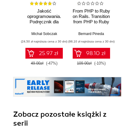
Jakość
From PHP to Ruby
Poli
oprogramowania.
on Rails. Transition
Prog
Podręcznik dla
from PHP to Ruby
Bui
profesjonalistów
by leveraging your
softwa
existing backend
in
Michał Sobczak
Bernard Pineda
Jer
programming
main
(24,50 zł najniższa cena z 30 dni)
(98,10 zł najniższa cena z 30 dni)
(143,10 zł 
knowledge
scalabl
perfor
25.97 zł
98.10 zł
49.00zł
(-47%)
109.00zł
(-10%)
159.0
Zobacz pozostałe książki z
serii