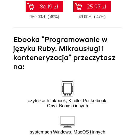
sieci
86.19 zł
25.97 zł
169.00zł
(-49%)
49.00zł
(-47%)
59.0
Ebooka
"Programowanie w
języku Ruby. Mikrousługi i
konteneryzacja"
przeczytasz
na:
czytnikach Inkbook, Kindle, Pocketbook,
Onyx Booxs i innych
systemach Windows, MacOS i innych