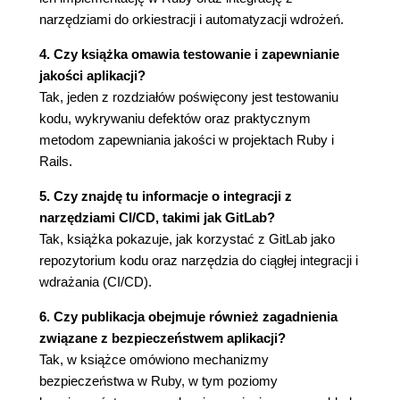
Metaprogramowanie 91
narzędziami do orkiestracji i automatyzacji wdrożeń.
Korzyści 91
4. Czy książka omawia testowanie i zapewnianie
Przykład 91
jakości aplikacji?
Rozdział 2. Rails 95
Tak, jeden z rozdziałów poświęcony jest testowaniu
Platforma 95
kodu, wykrywaniu defektów oraz praktycznym
Rozwój 97
metodom zapewniania jakości w projektach Ruby i
Konwencja ponad konfigurację 98
Rails.
Instalacja 98
Minimalistyczne aplikacje w Rails 99
5. Czy znajdę tu informacje o integracji z
Najmniejsza aplikacja 100
narzędziami CI/CD, takimi jak GitLab?
Drugi przykład 100
Tak, książka pokazuje, jak korzystać z GitLab jako
Trzeci przykład 102
repozytorium kodu oraz narzędzia do ciągłej integracji i
Rack i middleware 103
wdrażania (CI/CD).
Rack 103
6. Czy publikacja obejmuje również zagadnienia
Rails 104
związane z bezpieczeństwem aplikacji?
RabbitMQ 106
Tak, w książce omówiono mechanizmy
Tryby pracy 107
bezpieczeństwa w Ruby, w tym poziomy
Komunikacja jednokierunkowa 107